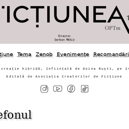
Director
Șerban PAVLU
țiune
Tema
Zenob
Evenimente
Recomandăr
 creație hibridă, înființată de Doina Ruști, pe 2
Editată de Asociația Creatorilor de Ficțiune
efonul