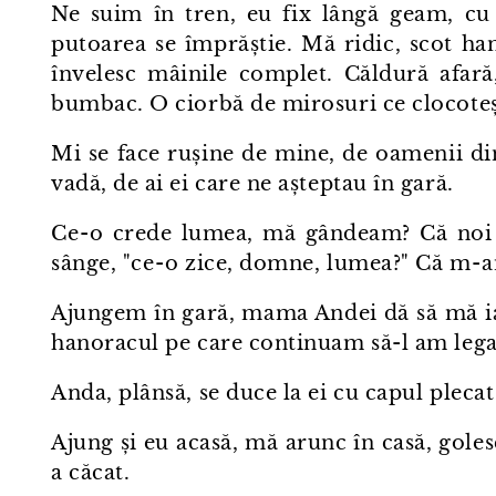
Ne suim în tren, eu fix lângă geam, cu t
putoarea se împrăștie. Mă ridic, scot ha
învelesc mâinile complet. Căldură afară
bumbac. O ciorbă de mirosuri ce clocoteș
Mi se face rușine de mine, de oamenii d
vadă, de ai ei care ne așteptau în gară.
Ce⁠-⁠o crede lumea, mă gândeam? Că noi 
sânge, "ce⁠-⁠o zice, domne, lumea?" Că m⁠-
Ajungem în gară, mama Andei dă să mă ia 
hanoracul pe care continuam să-l am legat
Anda, plânsă, se duce la ei cu capul plecat 
Ajung și eu acasă, mă arunc în casă, gole
a căcat.