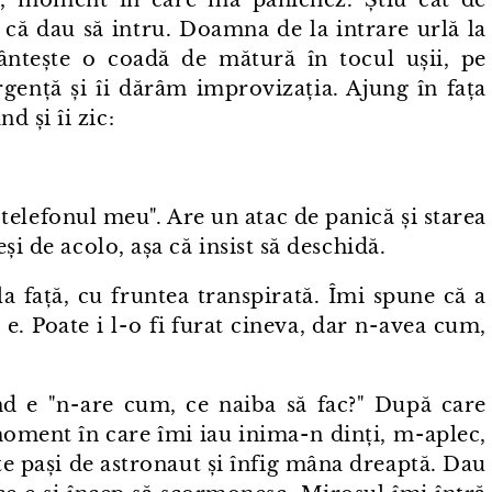
l!", moment în care mă panichez. Știu cât de
a că dau să intru. Doamna de la intrare urlă la
 trântește o coadă de mătură în tocul ușii, pe
rgență și îi dărâm improvizația. Ajung în fața
 și îi zic:
"telefonul meu". Are un atac de panică și starea
și de acolo, așa că insist să deschidă.
 la față, cu fruntea transpirată. Îmi spune că a
 Poate i l⁠-⁠o fi furat cineva, dar n⁠-⁠avea cum,
d e "n⁠-⁠are cum, ce naiba să fac?" După care
 moment în care îmi iau inima⁠-⁠n dinți, m⁠-⁠aplec,
e pași de astronaut și înfig mâna dreaptă. Dau