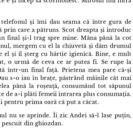
e e și încep să scormonesc. Mirosul îmi întră
i telefonul și îmi dau seama că între gura de
ă prin care a pătruns. Scot dreapta și introduc
un final și⁠-⁠l trag spre mine. Mâna până la cot
efonul, mergem cu el la chiuvetă și dăm drumul
el și îl șterg cu hârtie igienică. Bine, e mult
at, o urmă de ceva ce ar putea fi. Se rupe la
ă într⁠-⁠un final față. Prietena mea pare că-și
au s⁠-⁠o iau în brațe, păstrând mâinile cât mai
lea până la roșeață, consumând tot săpunul
te de a⁠-⁠i plăti femeii intrarea plus consumația.
i pentru prima oară că put a căcat.
l nu se aprinde. Îi zic Andei să-l lase puțin,
p pescuit din ghiozdan.