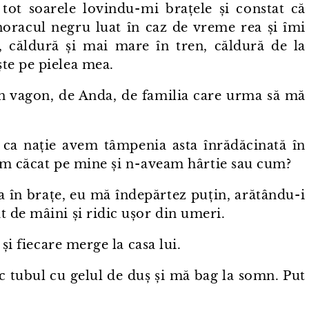
ot soarele lovindu⁠-⁠mi brațele și constat că
noracul negru luat în caz de vreme rea și îmi
, căldură și mai mare în tren, căldură de la
te pe pielea mea.
in vagon, de Anda, de familia care urma să mă
ca nație avem tâmpenia asta înrădăcinată în
⁠am căcat pe mine și n⁠-⁠aveam hârtie sau cum?
în brațe, eu mă îndepărtez puțin, arătându⁠-⁠i
 de mâini și ridic ușor din umeri.
și fiecare merge la casa lui.
sc tubul cu gelul de duș și mă bag la somn. Put