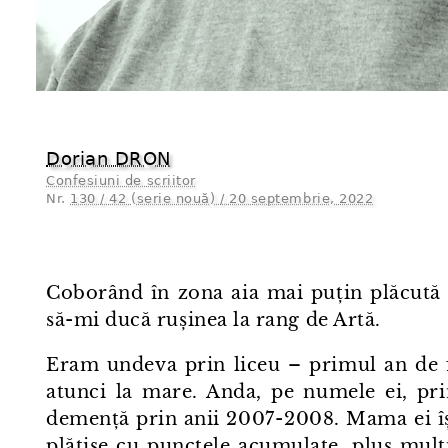
Dorian DRON
Confesiuni de scriitor
Nr.
130 / 42 (serie nouă) / 20 septembrie, 2022
Coborând în zona aia mai puțin plăcută
să-mi ducă rușinea la rang de Artă.
Eram undeva prin liceu – primul an de f
atunci la mare. Anda, pe numele ei, pri
demență prin anii 2007⁠-⁠2008. Mama ei î
plătise cu punctele acumulate, plus mulț