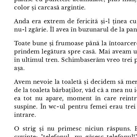
color și carcasă argintie.
Anda era extrem de fericită și⁠-⁠l ținea c
nu⁠-⁠l zgârie. Îl avea în buzunarul de la pan
Toate bune și frumoase până la întoarcerea
prindem legătura spre casă. Mai aveam u
în ultimul tren. Schimbaserăm vreo trei p
așa.
Avem nevoie la toaletă și decidem să me
de la toaleta bărbaților, văd că a mea nu i
ea tot nu apare, moment în care reintru
suspine. În wc⁠-⁠ul pentru femei erau tre
intrare.
O strig și nu primesc niciun răspuns. 