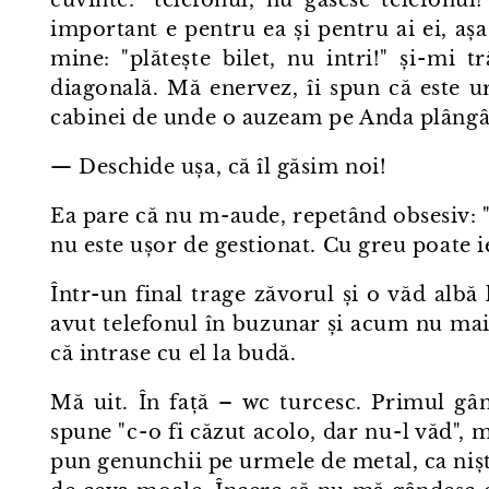
cuvinte: "telefonul, nu găsesc telefonu
important e pentru ea și pentru ai ei, aș
mine: "plătește bilet, nu intri!" și⁠-⁠mi
diagonală. Mă enervez, îi spun că este u
cabinei de unde o auzeam pe Anda plângând
— Deschide ușa, că îl găsim noi!
Ea pare că nu m⁠-⁠aude, repetând obsesiv: 
nu este ușor de gestionat. Cu greu poate ie
Într⁠-⁠un final trage zăvorul și o văd albă
avut telefonul în buzunar și acum nu mai e.
că intrase cu el la budă.
Mă uit. În față – wc turcesc. Primul gân
spune "c⁠-⁠o fi căzut acolo, dar nu⁠-⁠l văd",
pun genunchii pe urmele de metal, ca nișt