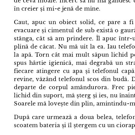
de ceva moale. Încerc să nu mă gândesc c
în creier și mi⁠-⁠e jenă de mine.
Caut, apuc un obiect solid, ce pare a f
evacuare și cimentul de sub există o gaur
stânga, cât să am prindere. Îl apuc într⁠-⁠
plină de căcat. Nu mă uit la ea. Iau tel
la apă. Torn cât mai mult săpun lichid pe 
spus hârtie igienică, mai degrabă un str
fiecare atingere cu apa și telefonul capăt
revine, văzând telefonul scos din budă. D
departe de corpul amândurora. Frec pie
lichid din suport, mă șterg și ies, nu înain
Soarele mă lovește din plin, amintindu⁠-⁠m
După care urmează a doua belea, telefonu
scoatem bateria și îl ștergem cu un ciora