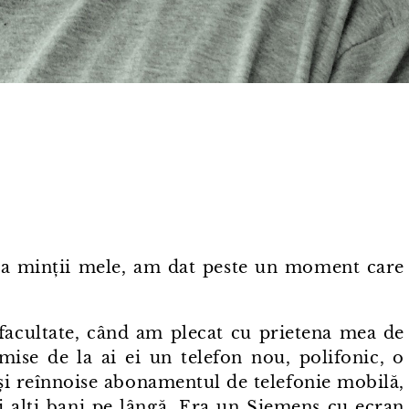
 a minții mele, am dat peste un moment care
acultate, când am plecat cu prietena mea de
mise de la ai ei un telefon nou, polifonic, o
și reînnoise abonamentul de telefonie mobilă,
i alți bani pe lângă. Era un Siemens cu ecran