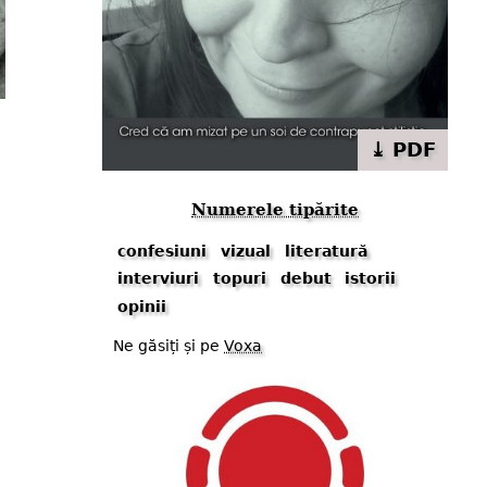
⤓ PDF
Numerele tipărite
confesiuni
vizual
literatură
interviuri
topuri
debut
istorii
opinii
Ne găsiți și pe
Voxa