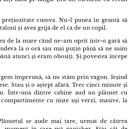
u prețiozitate cumva. Nu⁠-⁠l punea în geantă să
taloni și avea grijă de el ca de un copil.
 de la mare când ne⁠-⁠am oprit într⁠-⁠o gară să
ndeva la o oră sau mai puțin până să ne suim
ână atunci și eram obosiți. Și povestea începe
rgem împreună, să nu stăm prin vagon. Ieșind
ese. Stau și o aștept afară. Trec cinci minute și
. Într⁠-⁠una dintre cabine aud un plânset cu
i compartimente cu niște uși verzi, masive, la
Plânsetul se aude mai tare, urmat de câteva