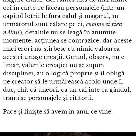
ori în carte ce făceau personajele (într⁠-⁠un
capitol lotrii le fură calul și măgarul, în
următorul sunt călare pe ei,
comme si rien
n’était
), detaliile nu se leagă în anumite
momente, acțiunea se contrazice, dar aceste
mici erori nu știrbesc cu nimic valoarea
acestei uriașe creații. Geniul, observ, nu e
liniar, valurile creației nu se supun
disciplinei, au o logică proprie și îl obligă
pe creator să le urmărească acolo unde îl
duc, chit că uneori, ca un cal iute ca gândul,
trântesc personajele și cititorii.
Pace și liniște să avem în anul ce vine!