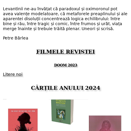
Levantinii ne-au învățat că paradoxul și oximoronul pot
avea valențe modelatoare, că metaforele preaplinului și ale
aparentei disoluții concentrează logica echilibrului: între
bine și rău, între tragic și comic, între frumos și urât, viața
merge înainte și trebuie trăită plenar. Uneori și scrisă.
Petre Bârlea
FILMELE REVISTEI
DOOM 2023
Litere noi
CĂRȚILE ANULUI 2024