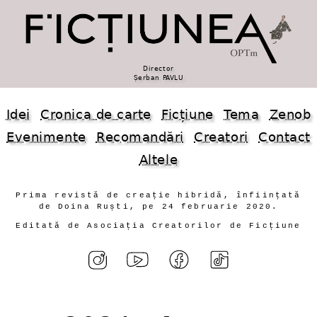
Director
Șerban PAVLU
Idei
Cronica de carte
Ficțiune
Tema
Zenob
Evenimente
Recomandări
Creatori
Contact
Altele
Prima revistă de creație hibridă, înființată
de Doina Ruști, pe 24 februarie 2020.
Editată de Asociația Creatorilor de Ficțiune