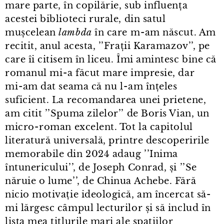
mare parte, în copilărie, sub influența
acestei biblioteci rurale, din satul
mușcelean
lambda
în care m⁠-⁠am născut. Am
recitit, anul acesta, ’’Frații Karamazov’’, pe
care îi citisem în liceu. Îmi amintesc bine că
romanul mi⁠-⁠a făcut mare impresie, dar
mi⁠-⁠am dat seama că nu l⁠-⁠am înțeles
suficient. La recomandarea unei prietene,
am citit ’’Spuma zilelor’’ de Boris Vian, un
micro⁠-⁠roman excelent. Tot la capitolul
literatură universală, printre descoperirile
memorabile din 2024 adaug ’’Inima
întunericului’’, de Joseph Conrad, și ’’Se
năruie o lume’’, de Chinua Achebe. Fără
nicio motivație ideologică, am încercat să-
mi lărgesc câmpul lecturilor și să includ în
lista mea titlurile mari ale spațiilor