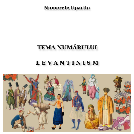
Numerele tipărite
TEMA NUMĂRULUI
L E V A N T I N I S M