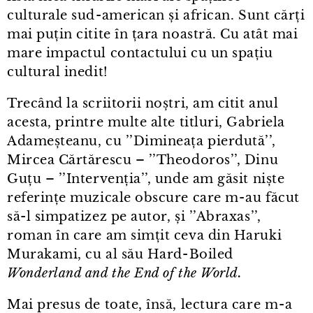
culturale sud⁠-⁠american și african. Sunt cărți
mai puțin citite în țara noastră. Cu atât mai
mare impactul contactului cu un spațiu
cultural inedit!
Trecând la scriitorii noștri, am citit anul
acesta, printre multe alte titluri, Gabriela
Adameșteanu, cu ’’Dimineața pierdută’’,
Mircea Cărtărescu – ’’Theodoros’’, Dinu
Guțu – ’’Intervenția’’, unde am găsit niște
referințe muzicale obscure care m⁠-⁠au făcut
să-l simpatizez pe autor, și ’’Abraxas’’,
roman în care am simțit ceva din Haruki
Murakami, cu al său Hard⁠-⁠Boiled
Wonderland and the End of the World.
Mai presus de toate, însă, lectura care m⁠-⁠a