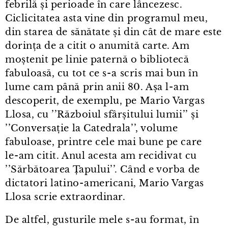
febrilă și perioade în care lâncezesc.
Ciclicitatea asta vine din programul meu,
din starea de sănătate și din cât de mare este
dorința de a citit o anumită carte. Am
moștenit pe linie paternă o bibliotecă
fabuloasă, cu tot ce s⁠-⁠a scris mai bun în
lume cam până prin anii 80. Așa l⁠-⁠am
descoperit, de exemplu, pe Mario Vargas
Llosa, cu ’’Războiul sfârșitului lumii’’ și
’’Conversație la Catedrala’’, volume
fabuloase, printre cele mai bune pe care
le⁠-⁠am citit. Anul acesta am recidivat cu
’’Sărbătoarea Țapului’’. Când e vorba de
dictatori latino⁠-⁠americani, Mario Vargas
Llosa scrie extraordinar.
De altfel, gusturile mele s⁠-⁠au format, în