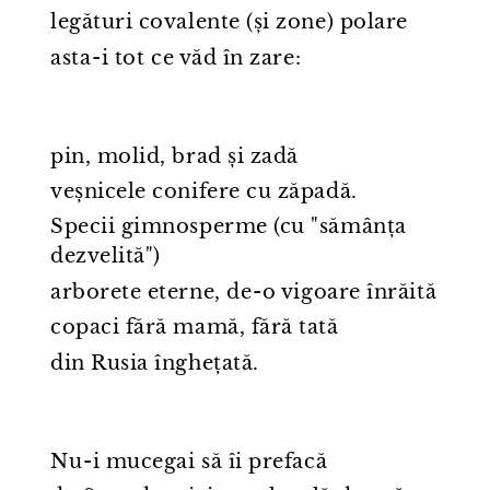
legături covalente (și zone) polare
asta⁠-⁠i tot ce văd în zare:
pin, molid, brad și zadă
veșnicele conifere cu zăpadă.
Specii gimnosperme (cu "sămânța
dezvelită")
arborete eterne, de⁠-⁠o vigoare înrăită
copaci fără mamă, fără tată
din Rusia înghețată.
Nu⁠-⁠i mucegai să îi prefacă