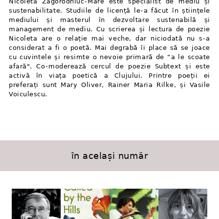
Nicoleta Zagorodniuc⁠-⁠Mare este specialist de mediu și
sustenabilitate. Studiile de licență le⁠-⁠a făcut în științele
mediului și masterul în dezvoltare sustenabilă și
management de mediu. Cu scrierea și lectura de poezie
Nicoleta are o relație mai veche, dar niciodată nu s⁠-⁠a
considerat a fi o poetă. Mai degrabă îi place să se joace
cu cuvintele și resimte o nevoie primară de “a le scoate
afară". Co⁠-⁠moderează cercul de poezie Subtext și este
activă în viața poetică a Clujului. Printre poeții ei
preferați sunt Mary Oliver, Rainer Maria Rilke, și Vasile
Voiculescu.
în același număr