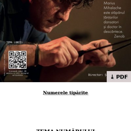
⤓ PDF
Numerele tipărite