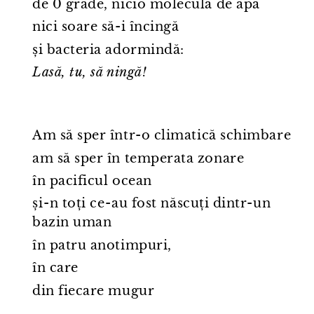
de 0 grade, nicio moleculă de apă
nici soare să-i încingă
și bacteria adormindă:
Lasă, tu, să ningă!
Am să sper într⁠-⁠o climatică schimbare
am să sper în temperata zonare
în pacificul ocean
și⁠-⁠n toți ce⁠-⁠au fost născuți dintr⁠-⁠un
bazin uman
în patru anotimpuri,
în care
din fiecare mugur