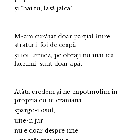
și "hai tu, lasă jalea".
M⁠-⁠am curățat doar parțial între
straturi⁠-⁠foi de ceapă
și tot urmez, pe obraji nu mai ies
lacrimi, sunt doar apă.
Atâta credem și ne⁠-⁠mpotmolim in
propria cutie craniană
sparge⁠-⁠i osul,
uite⁠-⁠n jur
nu e doar despre tine