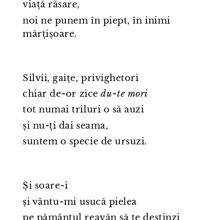
viață răsare,
noi ne punem în piept, în inimi
mărțișoare.
Silvii, gaițe, privighetori
chiar de⁠-⁠or zice
du⁠-⁠te mori
tot numai triluri o să auzi
și nu-ți dai seama,
suntem o specie de ursuzi.
Și soare⁠-⁠i
și vântu⁠-⁠mi usucă pielea
pe pământul reavăn să te destinzi