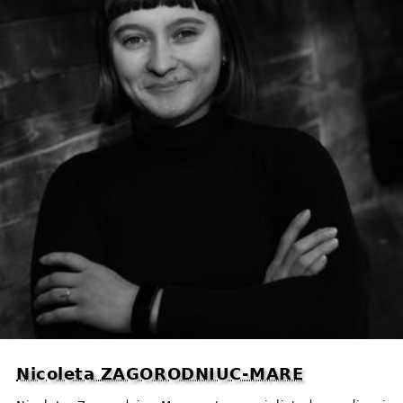
Nicoleta ZAGORODNIUC⁠-⁠MARE