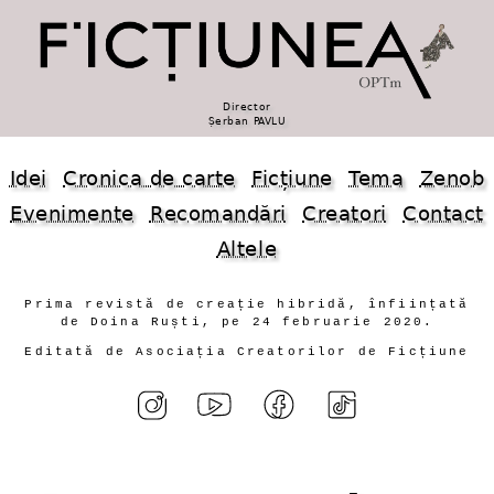
Director
Șerban PAVLU
Idei
Cronica de carte
Ficțiune
Tema
Zenob
Evenimente
Recomandări
Creatori
Contact
Altele
Prima revistă de creație hibridă, înființată
de Doina Ruști, pe 24 februarie 2020.
Editată de Asociația Creatorilor de Ficțiune