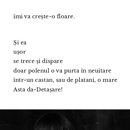
îmi va crește⁠-⁠o floare.
Și ea
ușor
se trece și dispare
doar polenul o va purta în neuitare
într⁠-⁠un castan, sau de platani, o mare
Asta da⁠-⁠Detașare!