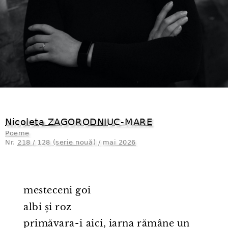
Nicoleta ZAGORODNIUC⁠-⁠MARE
Poeme
Nr.
218 / 128 (serie nouă) / mai 2026
mesteceni goi
albi și roz
primăvara⁠-⁠i aici, iarna rămâne un