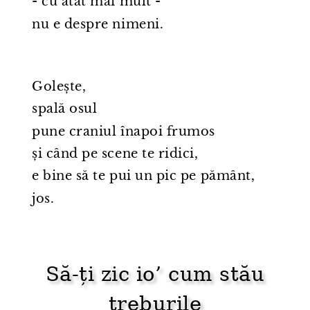
- cu atât mai mult -
nu e despre nimeni.
Golește,
spală osul
pune craniul înapoi frumos
și când pe scene te ridici,
e bine să te pui un pic pe pământ,
jos.
Să-ți zic io’ cum stău
treburile