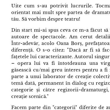
Uite cum s⁠-⁠au potrivit lucrurile. Toc
orientat mai mult spre partea de dramatur
tău. Să vorbim despre teatru!
Din start mi⁠-⁠ai spus ceva ce m⁠-⁠a făcut s
autoare de spectacole. Am cerut detalii,
Într⁠-⁠adevăr, acolo Oana Borș, prefațatoa
diferență. O s⁠-⁠o citez: "Dacă ar fi să 
fațetele lui caracterizante. Autorul singu
– opera lui va fi întotdeauna una virgi
găsească cu/mai greu interes pentru a fi
parte a unui laborator de creație colec
temă dată, permanent în dialog cu regizo
categorie și către regizorii⁠-⁠dramaturg
creație scenică."
Facem parte din "categorii" diferite de 