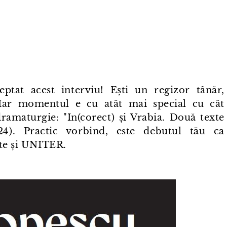
ptat acest interviu! Ești un regizor tânăr,
 Iar momentul e cu atât mai special cu cât
ramaturgie: "In(corect) și Vrabia. Două texte
24). Practic vorbind, este debutul tău ca
ste și UNITER.