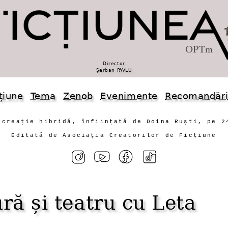
Director
Șerban PAVLU
țiune
Tema
Zenob
Evenimente
Recomandăr
 creație hibridă, înființată de Doina Ruști, pe 2
Editată de Asociația Creatorilor de Ficțiune
ură și teatru cu Leta