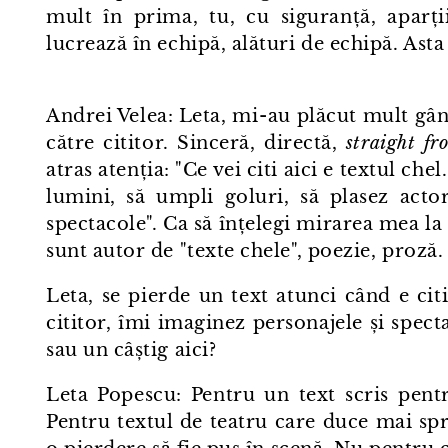
mult în prima, tu, cu siguranță, aparții
lucrează în echipă, alături de echipă. Asta
Andrei Velea: Leta, mi⁠-⁠au plăcut mult gân
către cititor. Sinceră, directă,
straight fr
atras atenția: "Ce vei citi aici e textul chel
lumini, să umpli goluri, să plasez acto
spectacole". Ca să înțelegi mirarea mea la 
sunt autor de "texte chele", poezie, proză.
Leta, se pierde un text atunci când e cit
cititor, îmi imaginez personajele și spect
sau un câștig aici?
Leta Popescu: Pentru un text scris pent
Pentru textul de teatru care duce mai spre