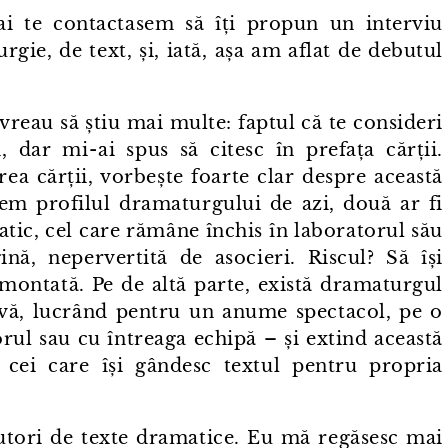
mai te contactasem să îți propun un interviu
gie, de text, și, iată, așa am aflat de debutul
ă vreau să știu mai multe: faptul că te consideri
 dar mi⁠-⁠ai spus să citesc în prefața cărții.
rea cărții, vorbește foarte clar despre această
facem profilul dramaturgului de azi, două ar fi
ratic, cel care rămâne închis în laboratorul său
nă, nepervertită de asocieri. Riscul? Să își
 montată. Pe de altă parte, există dramaturgul
tivă, lucrând pentru un anume spectacol, pe o
rul sau cu întreaga echipă – și extind această
i, cei care își gândesc textul pentru propria
autori de texte dramatice. Eu mă regăsesc mai