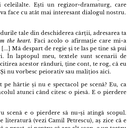
 celeilalte. Ești un regizor⁠-⁠dramaturg, care
 va face cu atât mai interesant dialogul nostru.
durile tale din deschiderea cărții, adresarea ta
om the heart.
Faci acolo o afirmație care mi⁠-⁠a
. [...] Mă despart de regie și te las pe tine să pui
ri. În laptopul meu, textele sunt scenarii de
citirea acestor rânduri, ține cont, te rog, că eu
 Și nu vorbesc peiorativ sau malițios aici.
it pe hârtie și nu e spectacol pe scenă? Eu, ca
acolul atunci când citesc o piesă. E o pierdere
ru scenă e o pierdere să nu-și atingă scopul.
 literatură (vezi Camil Petrescu), aș zice că e