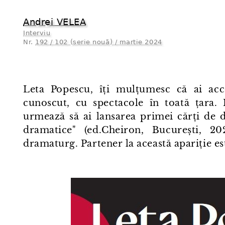
Andrei VELEA
Interviu
Nr.
192 / 102 (serie nouă) / martie 2024
Leta Popescu, îți mulțumesc că ai acce
cunoscut, cu spectacole în toată țara.
urmează să ai lansarea primei cărți de d
dramatice" (ed.Cheiron, București, 20
dramaturg. Partener la această apariție e