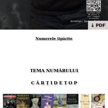
⤓ PDF
Numerele tipărite
TEMA NUMĂRULUI
C Ă R Ț I D E T O P