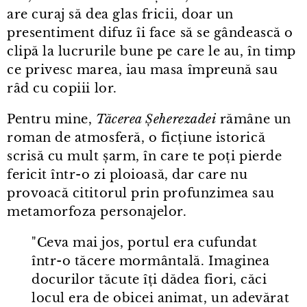
are curaj să dea glas fricii, doar un
presentiment difuz îi face să se gândească o
clipă la lucrurile bune pe care le au, în timp
ce privesc marea, iau masa împreună sau
râd cu copiii lor.
Pentru mine,
Tăcerea Șeherezadei
rămâne un
roman de atmosferă, o ficțiune istorică
scrisă cu mult șarm, în care te poți pierde
fericit într⁠-⁠o zi ploioasă, dar care nu
provoacă cititorul prin profunzimea sau
metamorfoza personajelor.
"Ceva mai jos, portul era cufundat
într⁠-⁠o tăcere mormântală. Imaginea
docurilor tăcute îți dădea fiori, căci
locul era de obicei animat, un adevărat