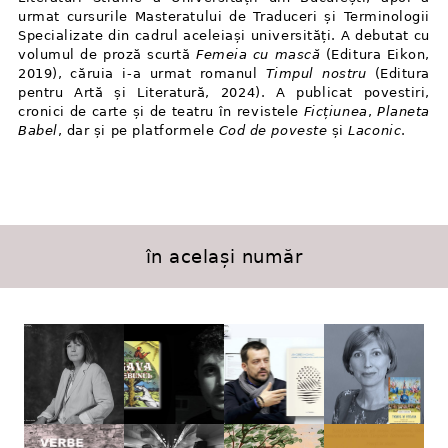
urmat cursurile Masteratului de Traduceri și Terminologii
Specializate din cadrul aceleiași universități. A debutat cu
volumul de proză scurtă
Femeia cu mască
(Editura Eikon,
2019), căruia i⁠-⁠a urmat romanul
Timpul nostru
(Editura
pentru Artă și Literatură, 2024). A publicat povestiri,
cronici de carte și de teatru în revistele
Ficțiunea
,
Planeta
Babel
, dar și pe platformele
Cod de poveste
și
Laconic
.
în același număr