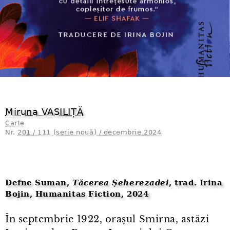
Miruna VASILIȚĂ
Carte
Nr.
201 / 111 (serie nouă) / decembrie 2024
Defne Suman,
Tăcerea Șeherezadei
, trad. Irina
Bojin, Humanitas Fiction, 2024
În septembrie 1922, orașul Smirna, astăzi