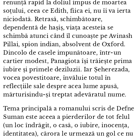
renunță rapid la doliul impus de moartea
soțului, ceea ce Edith, fiica ei, nu îi va ierta
niciodată. Retrasă, schimbătoare,
dependentă de hașiș, viața acesteia se
schimbă atunci când îl cunoaște pe Avinash
Pillai, spion indian, absolvent de Oxford.
Dincolo de casele impunătoare, într⁠-⁠un
cartier modest, Panagiota își trăiește prima
iubire și primele deziluzii. Iar Șeherezada,
vocea povestitoare, învăluie totul în
reflecțiile sale despre acea lume apusă,
mărturisindu-și treptat adevăratul nume.
Tema principală a romanului scris de Defne
Suman este aceea a pierderilor de tot felul
(un loc îndrăgit, o casă, o iubire, inocența,
identitatea), cărora le urmează un gol ce nu