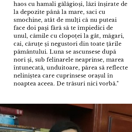
haos cu hamali gălăgioși, lăzi înșirate de
la depozite până la mare, saci cu
smochine, atât de mulți că nu puteai
face doi pași fără să te împiedici de
unul, cămile cu clopoței la gât, măgari,
cai, căruțe și negustori din toate țările
pământului. Luna se ascunsese după
nori și, sub felinarele neaprinse, marea
întunecată, unduitoare, părea să reflecte
neliniștea care cuprinsese orașul în
noaptea aceea. De trăsuri nici vorbă."