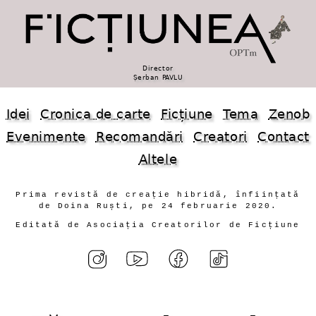
Director
Șerban PAVLU
Idei
Cronica de carte
Ficțiune
Tema
Zenob
Evenimente
Recomandări
Creatori
Contact
Altele
Prima revistă de creație hibridă, înființată
de Doina Ruști, pe 24 februarie 2020.
Editată de Asociația Creatorilor de Ficțiune