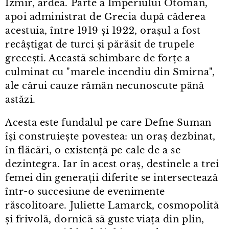
Izmir, ardea. Parte a Imperiului Otoman,
apoi administrat de Grecia după căderea
acestuia, între 1919 și 1922, orașul a fost
recâștigat de turci și părăsit de trupele
grecești. Această schimbare de forțe a
culminat cu "marele incendiu din Smirna",
ale cărui cauze rămân necunoscute până
astăzi.
Acesta este fundalul pe care Defne Suman
își construiește povestea: un oraș dezbinat,
în flăcări, o existență pe cale de a se
dezintegra. Iar în acest oraș, destinele a trei
femei din generații diferite se intersectează
într⁠-⁠o succesiune de evenimente
răscolitoare. Juliette Lamarck, cosmopolită
și frivolă, dornică să guste viața din plin,