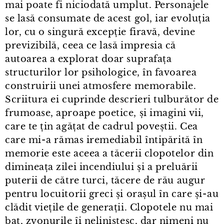
mai poate fi niciodată umplut. Personajele
se lasă consumate de acest gol, iar evoluția
lor, cu o singură excepție firavă, devine
previzibilă, ceea ce lasă impresia că
autoarea a explorat doar suprafața
structurilor lor psihologice, în favoarea
construirii unei atmosfere memorabile.
Scriitura ei cuprinde descrieri tulburător de
frumoase, aproape poetice, și imagini vii,
care te țin agățat de cadrul poveștii. Cea
care mi⁠-⁠a rămas iremediabil întipărită în
memorie este aceea a tăcerii clopotelor din
dimineața zilei incendiului și a preluării
puterii de către turci, tăcere de rău augur
pentru locuitorii greci și orașul în care și⁠-⁠au
clădit viețile de generații. Clopotele nu mai
bat, zvonurile îi neliniștesc, dar nimeni nu