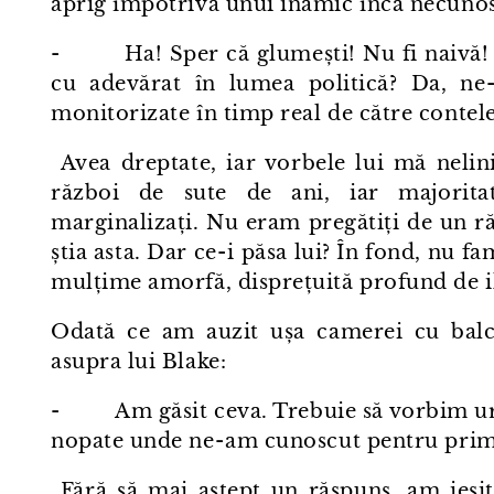
aprig împotriva unui inamic încă necuno
- Ha! Sper că glumești! Nu fi naivă! C
cu adevărat în lumea politică? Da, ne⁠-
monitorizate în timp real de către contele
Avea dreptate, iar vorbele lui mă nelini
război de sute de ani, iar majoritat
marginalizați. Nu eram pregătiți de un ră
știa asta. Dar ce⁠-⁠i păsa lui? În fond, nu fa
mulțime amorfă, disprețuită profund de i
Odată ce am auzit ușa camerei cu balcon
asupra lui Blake:
- Am găsit ceva. Trebuie să vorbim urge
nopate unde ne⁠-⁠am cunoscut pentru prim
Fără să mai aștept un răspuns, am ieșit