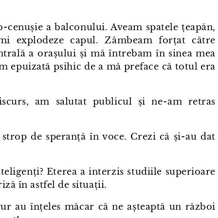
b⁠-⁠cenușie a balconului. Aveam spatele țeapăn,
-mi explodeze capul. Zâmbeam forțat către
trală a orașului și mă întrebam în sinea mea
am epuizată psihic de a mă preface că totul era
urs, am salutat publicul și ne⁠-⁠am retras
p de speranță în voce. Crezi că și⁠-⁠au dat
ligenți? Eterea a interzis studiile superioare
ză în astfel de situații.
r au înțeles măcar că ne așteaptă un război