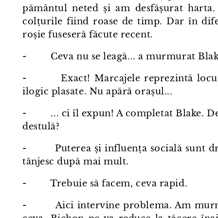
pământul neted și am desfășurat harta. 
colțurile fiind roase de timp. Dar în dif
roșie fuseseră făcute recent.
- Ceva nu se leagă... a murmurat Blak
- Exact! Marcajele reprezintă locurile
ilogic plasate. Nu apără orașul...
- ... ci îl expun! A completat Blake. De
destulă?
- Puterea și influența socială sunt dro
tânjesc după mai mult.
- Trebuie să facem, ceva rapid.
- Aici intervine problema. Am murmur