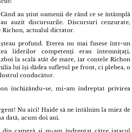
scut!
ând au știut oamenii de rând ce se întâmplă
⁠au auzit discursurile. Discursuri cenzurate,
 Richon, actualul dictator.
șteau profund. Eterea nu mai fusese într⁠-⁠un
ea liderilor competenți erau întemnițați,
zboi la scală atât de mare, iar contele Richon
milia lui își dădea sufletul pe front, ci plebea, o
lustrul conducător.
 închizându⁠-⁠se, mi⁠-⁠am îndreptat privirea
nt! Nu aici! Haide să ne întâlnim la miez de
a dată, acum doi ani.
 din cameră și m⁠-⁠am îndreptat către iatacul