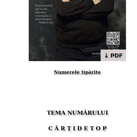
⤓ PDF
Numerele tipărite
TEMA NUMĂRULUI
C Ă R Ț I D E T O P