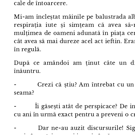
cale de întoarcere.
Mi⁠-⁠am încleștat mâinile pe balustrada al
respirația iute și simțeam că avea să
mulțimea de oameni adunată în piața cen
cât avea să mai dureze acel act ieftin. Er
în regulă.
După ce amândoi am ținut câte un disc
înăuntru.
- Crezi că știu? Am întrebat cu un stro
seama?
- Îi găsești atât de perspicace? De inte
cu ani în urmă exact pentru a preveni o cri
- Dar ne⁠-⁠au auzit discursurile! Sigu