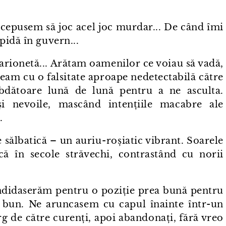
ncepusem să joc acel joc murdar... De când îmi
pidă în guvern...
rionetă... Arătam oamenilor ce voiau să vadă,
am cu o falsitate aproape nedetectabilă către
dătoare lună de lună pentru a ne asculta.
i nevoile, mascând intențiile macabre ale
.
sălbatică – un auriu⁠-⁠roșiatic vibrant. Soarele
ă în secole străvechi, contrastând cu norii
ndidaserăm pentru o poziție prea bună pentru
 bun. Ne aruncasem cu capul înainte într⁠-⁠un
rg de către curenți, apoi abandonați, fără vreo