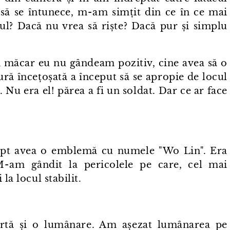
ă se întunece, m⁠-⁠am simțit din ce în ce mai
ul? Dacă nu vrea să riște? Dacă pur și simplu
i măcar eu nu gândeam pozitiv, cine avea să o
ură încețoșată a început să se apropie de locul
... Nu era el! părea a fi un soldat. Dar ce ar face
iept avea o emblemă cu numele "Wo Lin". Era
⁠-⁠am gândit la pericolele pe care, cel mai
la locul stabilit.
hartă și o lumânare. Am așezat lumânarea pe