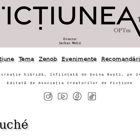
Director
Șerban PAVLU
țiune
Tema
Zenob
Evenimente
Recomandăr
 creație hibridă, înființată de Doina Ruști, pe 2
Editată de Asociația Creatorilor de Ficțiune
uché