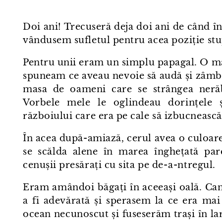
Doi ani! Trecuseră deja doi ani de când î
vândusem sufletul pentru acea poziție stu
Pentru unii eram un simplu papagal. O ma
spuneam ce aveau nevoie să audă și zâmbe
masa de oameni care se strângea nerăb
Vorbele mele le oglindeau dorințele ș
războiului care era pe cale să izbucnească
În acea după-amiază, cerul avea o culoare 
se scălda alene în marea înghețată parc
cenușii presărați cu sita pe de⁠-⁠a-ntregul.
Eram amândoi băgați în aceeași oală. Ca
a fi adevărată și sperasem la ce era mai
ocean necunoscut și fuseserăm trași în la