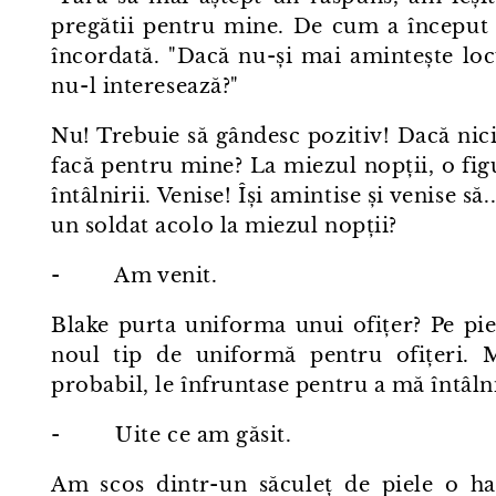
pregătii pentru mine. De cum a început s
încordată. "Dacă nu-și mai amintește loc
nu⁠-⁠l interesează?"
Nu! Trebuie să gândesc pozitiv! Dacă nic
facă pentru mine? La miezul nopții, o fig
întâlnirii. Venise! Își amintise și venise să
un soldat acolo la miezul nopții?
- Am venit.
Blake purta uniforma unui ofițer? Pe p
noul tip de uniformă pentru ofițeri. M
probabil, le înfruntase pentru a mă întâlni 
- Uite ce am găsit.
Am scos dintr⁠-⁠un săculeț de piele o 