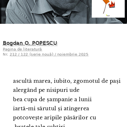
Bogdan O. POPESCU
Pagina de literatură
Nr.
212 / 122 (serie nouă) / noiembrie 2025
ascultă marea, iubito, zgomotul de pași
alergând pe nisipuri ude
bea cupa de șampanie a lunii
iartă-mi sărutul și atingerea
potcovește aripile păsărilor cu
​ brațele tale subțiri