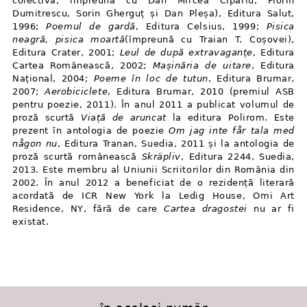
colectivă, împreună cu Dan Mircea Cipariu, Florin
Dumitrescu, Sorin Gherguț și Dan Pleșa), Editura Salut,
1996;
Poemul de gardă
, Editura Celsius, 1999;
Pisica
neagră, pisica moartă
(împreună cu Traian T. Coșovei),
Editura Crater, 2001;
Leul de după extravaganțe
, Editura
Cartea Românească, 2002;
Mașinăria de uitare
, Editura
Național, 2004;
Poeme în loc de tutun
, Editura Brumar,
2007;
Aerobiciclete
, Editura Brumar, 2010 (premiul ASB
pentru poezie, 2011). În anul 2011 a publicat volumul de
proză scurtă
Viață de aruncat
la editura Polirom. Este
prezent în antologia de poezie
Om jag inte får tala med
någon nu
, Editura Tranan, Suedia, 2011 și la antologia de
proză scurtă românească
Skräpliv
, Editura 2244, Suedia,
2013. Este membru al Uniunii Scriitorilor din România din
2002. În anul 2012 a beneficiat de o rezidență literară
acordată de ICR New York la Ledig House, Omi Art
Residence, NY, fără de care
Cartea dragostei
nu ar fi
existat.