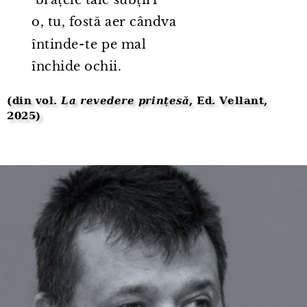
o, tu, fostă aer cândva
întinde⁠-⁠te pe mal
închide ochii.
(din vol.
La revedere prințesă
, Ed. Vellant,
2025)