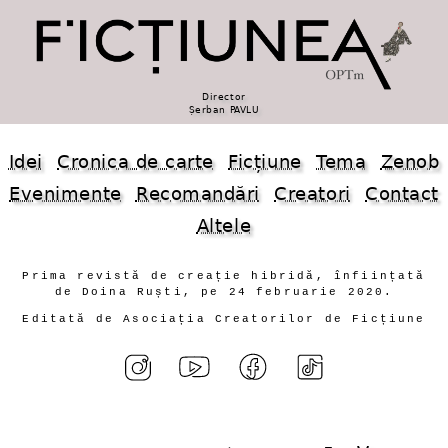
Director
Șerban PAVLU
Idei
Cronica de carte
Ficțiune
Tema
Zenob
Evenimente
Recomandări
Creatori
Contact
Altele
Prima revistă de creație hibridă, înființată
de Doina Ruști, pe 24 februarie 2020.
Editată de Asociația Creatorilor de Ficțiune