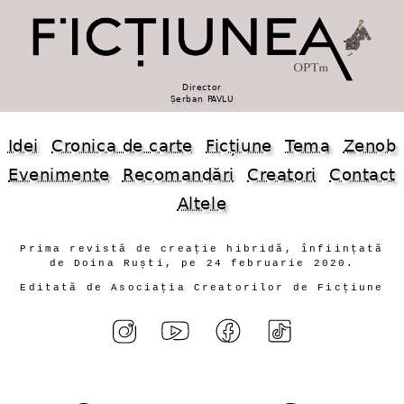
Director
Șerban PAVLU
Idei
Cronica de carte
Ficțiune
Tema
Zenob
Evenimente
Recomandări
Creatori
Contact
Altele
Prima revistă de creație hibridă, înființată
de Doina Ruști, pe 24 februarie 2020.
Editată de Asociația Creatorilor de Ficțiune