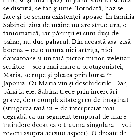
bine, se și întâmplă). În jurul Sabinei se bea,
se discută, se fac glume. Totodată, haz se
face și pe seama existenței apoase. În familia
Sabinei, ziua de mâine nu are structură, e
fantomatică, iar părinții ei sunt duși de
pahar, nu duc paharul. Din această așa⁠-⁠zisă
boemă – cu o mamă nici actriță, nici
dansatoare și un tată pictor minor, veleitar
scriitor – sora mai mare a protagonistei,
Maria, se rupe și pleacă prin bursă în
Japonia. Cu Maria vin și deschiderile. Dar,
până la ele, Sabina trece prin încercări
grave, de o complexitate greu de imaginat
(stingerea tatălui – de interpretat mai
degrabă ca un segment temporal de mare
întindere decât ca o traumă singulară – voi
reveni asupra acestui aspect). O droaie de