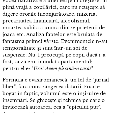
vocea narativă e a unei fetițe în creștere, în
plină vrajă a copilăriei, care nu reușește să
digere ororile înconjurătoare: mizeria,
precaritatea financiară, alcoolismul,
moartea subită a unora dintre prietenii de
joacă etc. Analiza faptelor este bruiată de
fantasma primei vârste. Evenimentele n⁠-⁠au
temporalitate și sunt într⁠-⁠un soi de
suspensie. Nu⁠-⁠l preocupă pe copil dacă i⁠-⁠a
fost, să zicem, inundat apartamentul;
pentru el e: "
Ura! Avem piscină-n casă!
"
Formula e cvasiromanescă, un fel de "jurnal
liber", fără constrângerea datării. Foarte
bogat în faptic, volumul este o înșiruire de
însemnări. Se ghicește și tehnica pe care o
înviorează autoarea: cea a "epicului pur".