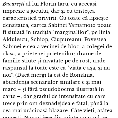
București
al lui Florin Iaru, cu aceeași
impresie a jocului, dar și cu tristețea
caracteristică privirii. Cu toate că lipsește
densitatea, cartea Sabinei Yamamoto poate
fi situată în tradiția "marginalilor", pe linia
Aldulescu, Schiop, Ciupureanu. Povestea
Sabinei e cea a vecinei de bloc, a colegei de
clasă, a prietenei prietenilor; drame de
familie știute și învățate pe de rost, unde
răspunsul la toate este că "viața e așa, și nu
noi". (Dacă mergi la est de România,
abundența scenariilor similare e și mai
mare – și fără pseudoboema ilustrată în
carte –, dar gradul de intensitate cu care
trece prin om deznădejdea e fatal, până la
cea mai urâcioasă blazare. Câte vieți, atâtea
povești. Nu⁠-⁠mi iese din minte un rând pe