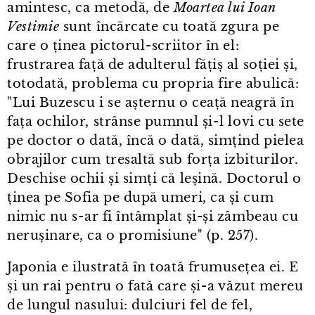
amintesc, ca metodă, de
Moartea lui Ioan
Vestimie
sunt încărcate cu toată zgura pe
care o ținea pictorul⁠-⁠scriitor în el:
frustrarea față de adulterul fățiș al soției și,
totodată, problema cu propria fire abulică:
"Lui Buzescu i se așternu o ceață neagră în
fața ochilor, strânse pumnul și⁠-⁠l lovi cu sete
pe doctor o dată, încă o dată, simțind pielea
obrajilor cum tresaltă sub forța izbiturilor.
Deschise ochii și simți că leșină. Doctorul o
ținea pe Sofia pe după umeri, ca și cum
nimic nu s⁠-⁠ar fi întâmplat și-și zâmbeau cu
nerușinare, ca o promisiune" (p. 257).
Japonia e ilustrată în toată frumusețea ei. E
și un rai pentru o fată care și⁠-⁠a văzut mereu
de lungul nasului: dulciuri fel de fel,