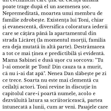
poate trage după el un asemenea șoc.
Nepremeditată, moartea unui membru de
familie zdrobește. Existența lui Toni, chiar
și evanescentă, diversifica coloratura iederii
care se cățăra până la apartamentul din
strada Licăreț (la momentul morții, familia
era deja mutată în altă parte). Destrămarea
a tot ce mai ținea e predictibilă și evidentă.
Mama Sabinei e dusă ușor cu sorcova: "Tu
l⁠-⁠ai omorât pe Toni! Din cauza ta a murit,
că nu i⁠-⁠ai dat apă". Nenea Dan slăbește pe zi
ce trece. Soarta nu este mai clementă cu
ceilalți actori. Toni revine în discuție în
capitolul care⁠-⁠i poartă numele, acolo e
dezvăluită latura sa scriitoricească, partea
întunecată a lunii, cum ar veni. Pasajele care