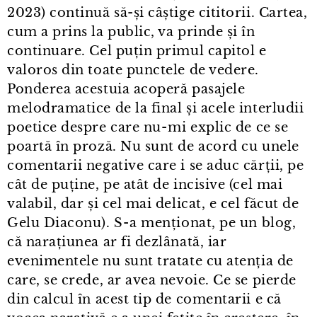
2023) continuă să-și câștige cititorii. Cartea,
cum a prins la public, va prinde și în
continuare. Cel puțin primul capitol e
valoros din toate punctele de vedere.
Ponderea acestuia acoperă pasajele
melodramatice de la final și acele interludii
poetice despre care nu⁠-⁠mi explic de ce se
poartă în proză. Nu sunt de acord cu unele
comentarii negative care i se aduc cărții, pe
cât de puține, pe atât de incisive (cel mai
valabil, dar și cel mai delicat, e cel făcut de
Gelu Diaconu). S⁠-⁠a menționat, pe un blog,
că narațiunea ar fi dezlânată, iar
evenimentele nu sunt tratate cu atenția de
care, se crede, ar avea nevoie. Ce se pierde
din calcul în acest tip de comentarii e că