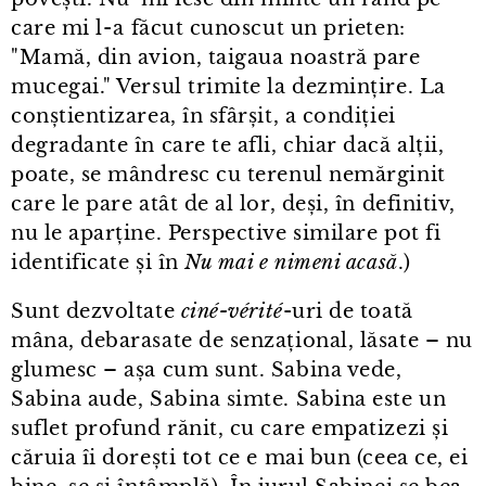
care mi l⁠-⁠a făcut cunoscut un prieten:
"Mamă, din avion, taigaua noastră pare
mucegai." Versul trimite la dezmințire. La
conștientizarea, în sfârșit, a condiției
degradante în care te afli, chiar dacă alții,
poate, se mândresc cu terenul nemărginit
care le pare atât de al lor, deși, în definitiv,
nu le aparține. Perspective similare pot fi
identificate și în
Nu mai e nimeni acasă
.)
Sunt dezvoltate
ciné-vérité
-uri de toată
mâna, debarasate de senzațional, lăsate – nu
glumesc – așa cum sunt. Sabina vede,
Sabina aude, Sabina simte. Sabina este un
suflet profund rănit, cu care empatizezi și
căruia îi dorești tot ce e mai bun (ceea ce, ei