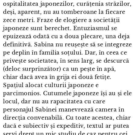
ospitalitatea japonezilor, curățenia străzilor,
deși, aparent, nu au tomberoane la fiecare
zece metri. Fraze de elogiere a societății
japoneze sunt berechet. Entuziasmul se
epuizează odată cu a doua plecare, una deja
definitivă. Sabina nu reușește să se integreze
pe deplin în familia soțului. Dar, în ceea ce
privește societatea, în sens larg, se descurcă
(deloc surprinzător) ca un pește în apă,
chiar dacă avea în grija ei două fetițe.
Spațiul alocat culturii japoneze e
parcimonios. Cutumele japoneze își au și ele
locul, dar nu au rapacitatea cu care
personajul Sabinei manevrează camera în
direcția convenabilă. Cu toate acestea, chiar
dacă e subiectiv și expeditiv, textul ar putea
servi drept un mic studiu de caz pentru cei