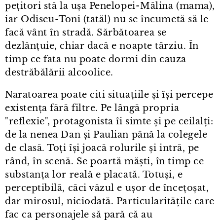
pețitori stă la ușa Penelopei⁠-⁠Mălina (mama),
iar Odiseu⁠-⁠Toni (tatăl) nu se încumetă să le
facă vânt în stradă. Sărbătoarea se
dezlănțuie, chiar dacă e noapte târziu. În
timp ce fata nu poate dormi din cauza
destrăbălării alcoolice.
Naratoarea poate citi situațiile și își percepe
existența fără filtre. Pe lângă propria
"reflexie", protagonista îi simte și pe ceilalți:
de la nenea Dan și Paulian până la colegele
de clasă. Toți își joacă rolurile și intră, pe
rând, în scenă. Se poartă măști, în timp ce
substanța lor reală e placată. Totuși, e
perceptibilă, căci văzul e ușor de încețoșat,
dar mirosul, niciodată. Particularitățile care
fac ca personajele să pară că au