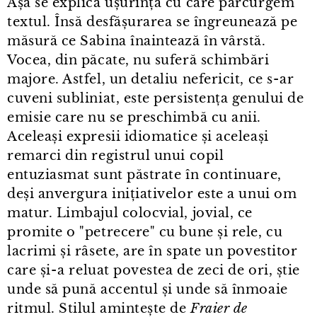
Așa se explică ușurința cu care parcurgem
textul. Însă desfășurarea se îngreunează pe
măsură ce Sabina înaintează în vârstă.
Vocea, din păcate, nu suferă schimbări
majore. Astfel, un detaliu nefericit, ce s⁠-⁠ar
cuveni subliniat, este persistența genului de
emisie care nu se preschimbă cu anii.
Aceleași expresii idiomatice și aceleași
remarci din registrul unui copil
entuziasmat sunt păstrate în continuare,
deși anvergura inițiativelor este a unui om
matur. Limbajul colocvial, jovial, ce
promite o "petrecere" cu bune și rele, cu
lacrimi și râsete, are în spate un povestitor
care și⁠-⁠a reluat povestea de zeci de ori, știe
unde să pună accentul și unde să înmoaie
ritmul. Stilul amintește de
Fraier de