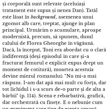
și corporală sunt relevate (aceluiași
tratament este supus și nenea Dan). Tatăl
este lăsat în
background
, asemenea unui
zgomot alb care, treptat, ajunge în plan
principal. Urmărim o acumulare, aproape
modernistă, precum, să spunem, dusul
calului de Florea Gheorghe în văgăună.
Dacă, la început, Toni era abordat cu o clară
indiferență (deși episodul în care și⁠-⁠a
fracturat femurul e explicit expus drept un
moment de cotitură), moartea acestuia
devine miezul romanului: "Nu mi⁠-⁠a mai
răspuns. I⁠-⁠am dat apă mai mult cu forța, dar
tot lichidul i s⁠-⁠a scurs de⁠-⁠o parte și de alta a
bărbii" (p. 114). Scena e rebarbativă, grafică,
dar orchestrată cu finețe. E o nebunie cum
un eveniment care ține de esența umană