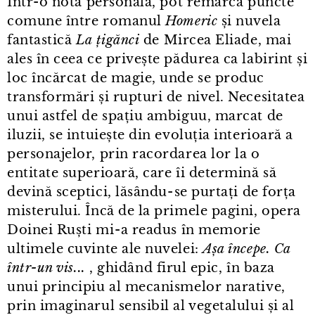
Într⁠-⁠o notă personală, pot remarca puncte
comune între romanul
Homeric
și nuvela
fantastică
La țigănci
de Mircea Eliade, mai
ales în ceea ce privește pădurea ca labirint și
loc încărcat de magie, unde se produc
transformări și rupturi de nivel. Necesitatea
unui astfel de spațiu ambiguu, marcat de
iluzii, se intuiește din evoluția interioară a
personajelor, prin racordarea lor la o
entitate superioară, care îi determină să
devină sceptici, lăsându⁠-⁠se purtați de forța
misterului. Încă de la primele pagini, opera
Doinei Ruști mi⁠-⁠a readus în memorie
ultimele cuvinte ale nuvelei:
Așa începe. Ca
într⁠-⁠un vis...
, ghidând firul epic, în baza
unui principiu al mecanismelor narative,
prin imaginarul sensibil al vegetalului și al