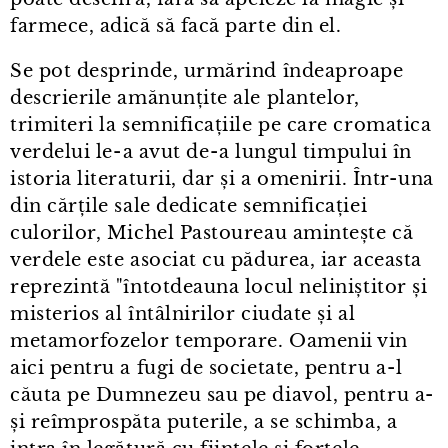
farmece, adică să facă parte din el.
Se pot desprinde, urmărind îndeaproape
descrierile amănunțite ale plantelor,
trimiteri la semnificațiile pe care cromatica
verdelui le⁠-⁠a avut de⁠-⁠a lungul timpului în
istoria literaturii, dar și a omenirii. Într⁠-⁠una
din cărțile sale dedicate semnificației
culorilor, Michel Pastoureau amintește că
verdele este asociat cu pădurea, iar aceasta
reprezintă "întotdeauna locul neliniștitor și
misterios al întâlnirilor ciudate și al
metamorfozelor temporare. Oamenii vin
aici pentru a fugi de societate, pentru a⁠-⁠l
căuta pe Dumnezeu sau pe diavol, pentru a-
și reîmprospăta puterile, a se schimba, a