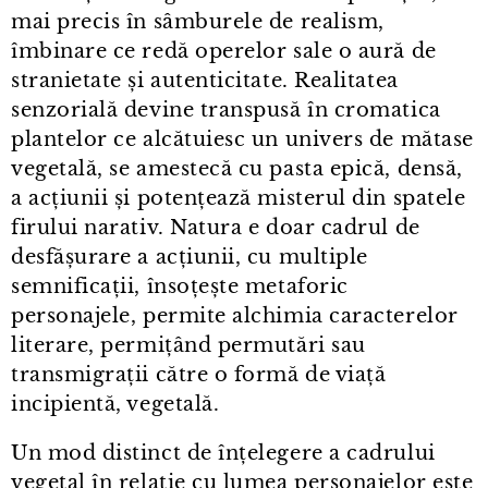
mai precis în sâmburele de realism,
îmbinare ce redă operelor sale o aură de
stranietate și autenticitate. Realitatea
senzorială devine transpusă în cromatica
plantelor ce alcătuiesc un univers de mătase
vegetală, se amestecă cu pasta epică, densă,
a acțiunii și potențează misterul din spatele
firului narativ. Natura e doar cadrul de
desfășurare a acțiunii, cu multiple
semnificații, însoțește metaforic
personajele, permite alchimia caracterelor
literare, permițând permutări sau
transmigrații către o formă de viață
incipientă, vegetală.
Un mod distinct de înțelegere a cadrului
vegetal în relație cu lumea personajelor este