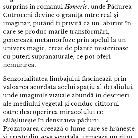
surprins în romanul
Homeric
, unde Pădurea
Cotroceni devine o graniță între real și
imaginar, putând fi privită ca un labirint în
care se produc marile transformări,
generează metamorfoze prin apelul la un
univers magic, creat de plante misterioase
cu puteri supranaturale, ce pot oferi
nemurirea.
Senzorialitatea limbajului fascinează prin
valoarea acordată acelui spațiu al detaliului,
unde imaginile vizuale abundă în descrieri
ale mediului vegetal și conduc cititorul
către descoperirea miracolului ce
sălășluiește în densitatea pădurii.
Prozatoarea creează o lume care se hrănește
și crește din seva vegetală, urmează un ritm