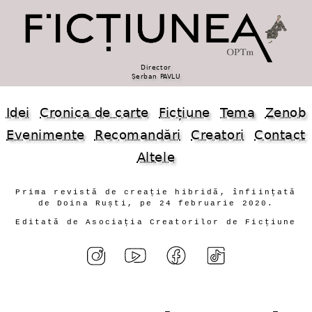
Director
Șerban PAVLU
Idei
Cronica de carte
Ficțiune
Tema
Zenob
Evenimente
Recomandări
Creatori
Contact
Altele
Prima revistă de creație hibridă, înființată
de Doina Ruști, pe 24 februarie 2020.
Editată de Asociația Creatorilor de Ficțiune