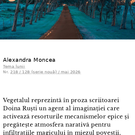
Alexandra Moncea
Tema lunii
Nr.
218 / 128 (serie nouă) / mai 2026
Vegetalul reprezintă în proza scriitoarei
Doina Ruști un agent al imaginației care
activează resorturile mecanismelor epice și
pregătește atmosfera narativă pentru
infiltrațiile magicului în miezul poveștii,