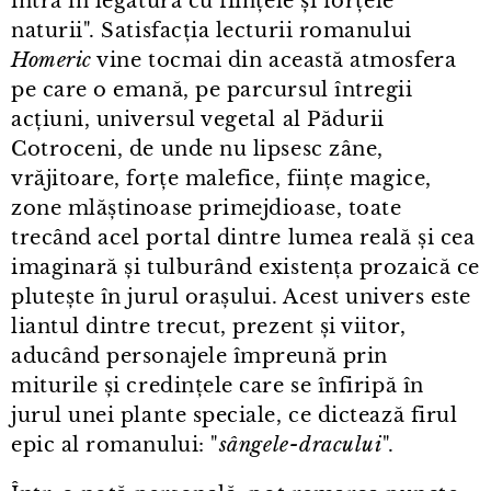
intra în legătură cu ființele și forțele
naturii". Satisfacția lecturii romanului
Homeric
vine tocmai din această atmosfera
pe care o emană, pe parcursul întregii
acțiuni, universul vegetal al Pădurii
Cotroceni, de unde nu lipsesc zâne,
vrăjitoare, forțe malefice, ființe magice,
zone mlăștinoase primejdioase, toate
trecând acel portal dintre lumea reală și cea
imaginară și tulburând existența prozaică ce
plutește în jurul orașului. Acest univers este
liantul dintre trecut, prezent și viitor,
aducând personajele împreună prin
miturile și credințele care se înfiripă în
jurul unei plante speciale, ce dictează firul
epic al romanului: "
sângele⁠-⁠dracului
".