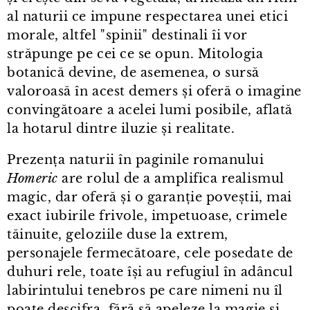
al naturii ce impune respectarea unei etici
morale, altfel "spinii" destinali îi vor
străpunge pe cei ce se opun. Mitologia
botanică devine, de asemenea, o sursă
valoroasă în acest demers și oferă o imagine
convingătoare a acelei lumi posibile, aflată
la hotarul dintre iluzie și realitate.
Prezența naturii în paginile romanului
Homeric
are rolul de a amplifica realismul
magic, dar oferă și o garanție poveștii, mai
exact iubirile frivole, impetuoase, crimele
tăinuite, geloziile duse la extrem,
personajele fermecătoare, cele posedate de
duhuri rele, toate își au refugiul în adâncul
labirintului tenebros pe care nimeni nu îl
poate descifra, fără să apeleze la magie și