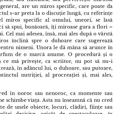
general, are un miros specific, care poate da
ul s⁠-⁠ar preta la o discuție lungă, cu referințe
 miros specific al omului, uneori, se lasă
 să spui, bunăoară, îți miroase gura a flori –
ui. Cel mai adesea, însă, mai ales după o vârstă
iros înclină spre o duhoare care sugerează
 pentru nimeni. Unora le dă mâna să arunce în
parfum de o marcă anume. O procedură și o
în ce mă privește, ca scriitor, nu pot să nu⁠-⁠i
ează, în adâncul lui, o duhoare, sau putoare,
stinctul nutriției, al procreației și, mai ales,
 cred în noroc sau nenoroc, ca momente sau
ă ne schimbe viața. Asta nu înseamnă că nu cred
e de unele obiecte, locuri, clădiri, ființe sau