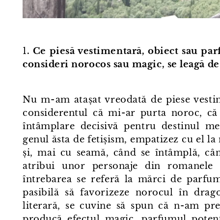
1
. Ce piesă vestimentară, obiect sau pa
consideri norocos sau magic, se leagă d
Nu m⁠-⁠am atașat vreodată de piese vestim
considerentul că mi⁠-⁠ar purta noroc, c
întâmplare decisivă pentru destinul me
genul ăsta de fetișism, empatizez cu el la
și, mai cu seamă, când se întâmplă, când
atribui unor personaje din romanele 
întrebarea se referă la mărci de parfum
pasibilă să favorizeze norocul în dragos
literară, se cuvine să spun că n⁠-⁠am pr
producă efectul magic, parfumul potențe