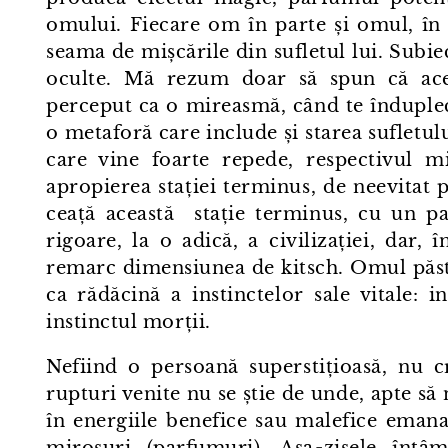
omului. Fiecare om în parte și omul, în 
seama de mișcările din sufletul lui. Subiect
oculte. Mă rezum doar să spun că acel
perceput ca o mireasmă, când te îndupleci
o metaforă care include și starea sufletul
care vine foarte repede, respectivul m
apropierea stației terminus, de neevitat
ceață această stație terminus, cu un 
rigoare, la o adică, a civilizației, dar, 
remarc dimensiunea de kitsch. Omul păstr
ca rădăcină a instinctelor sale vitale: in
instinctul morții.
Nefiind o persoană superstițioasă, nu
rupturi venite nu se știe de unde, apte s
în energiile benefice sau malefice emanat