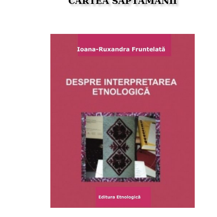
CARTEA SĂPTĂMÂNII