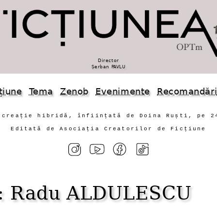
Director
Șerban PAVLU
țiune
Tema
Zenob
Evenimente
Recomandăr
 creație hibridă, înființată de Doina Ruști, pe 2
Editată de Asociația Creatorilor de Ficțiune
nob: Radu ALDULESCU