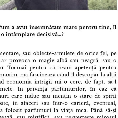
rfum a avut însemnătate mare pentru tine, îl
e o întâmplare decisivă…?
entare, sau obiecte⁠-⁠amulete de orice fel, pe
ă ar provoca o magie albă sau neagră, sau o
u. Tocmai pentru că n⁠-⁠am apetență pentru
 maxim, mă fascinează când îl descopăr la alții
 economia intrigii mi⁠-⁠o cere, de fapt, să-l
mele. In privința parfumurilor, în caz că
uri care induc sau mențin o stare de spirit
te, în afaceri sau într⁠-⁠o carieră, eventual,
ea folosit parfumuri la viața mea. Până să-și
ază, sau mistifică, sau pervertește mirosul