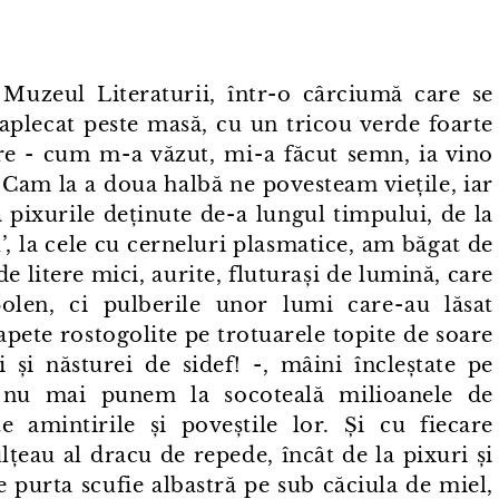
Muzeul Literaturii, într⁠-⁠o cârciumă care se
aplecat peste masă, cu un tricou verde foarte
e - cum m⁠-⁠a văzut, mi⁠-⁠a făcut semn, ia vino
e! Cam la a doua halbă ne povesteam viețile, iar
pixurile deținute de⁠-⁠a lungul timpului, de la
, la cele cu cerneluri plasmatice, am băgat de
 litere mici, aurite, fluturași de lumină, care
en, ci pulberile unor lumi care⁠-⁠au lăsat
apete rostogolite pe trotuarele topite de soare
 și năsturei de sidef! -, mâini încleștate pe
să nu mai punem la socoteală milioanele de
e amintirile și poveștile lor. Și cu fiecare
ulțeau al dracu de repede, încât de la pixuri și
re purta scufie albastră pe sub căciula de miel,