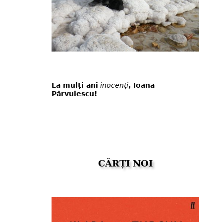
La mulți ani
inocenți
, Ioana
Pârvulescu!
CĂRȚI NOI