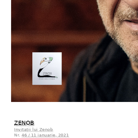
ZENOB
Invitații lui Zenob
Nr.
46 / 11 ianuarie, 2021