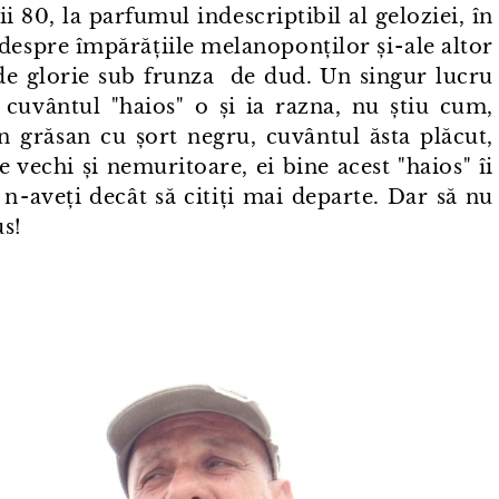
 80, la parfumul indescriptibil al geloziei, în
despre împărățiile melanoponților și⁠-⁠ale altor
 de glorie sub frunza de dud. Un singur lucru
 cuvântul "haios" o și ia razna, nu știu cum,
⁠un grăsan cu șort negru, cuvântul ăsta plăcut,
e vechi și nemuritoare, ei bine acest "haios" îi
n⁠-⁠aveți decât să citiți mai departe. Dar să nu
us!