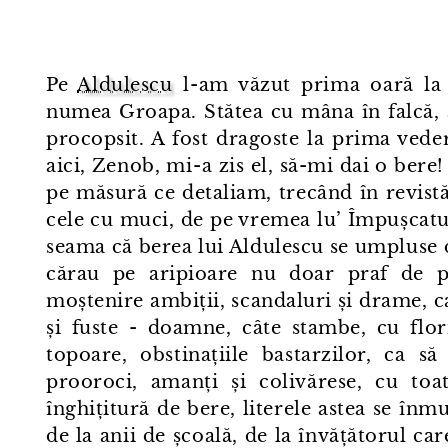
Pe
Aldulescu
l⁠-⁠am văzut prima oară la 
numea Groapa. Stătea cu mâna în falcă, 
procopsit. A fost dragoste la prima veder
aici, Zenob, mi⁠-⁠a zis el, să-mi dai o ber
pe măsură ce detaliam, trecând în revistă 
cele cu muci, de pe vremea lu’ Împușcatu’
seama că berea lui Aldulescu se umpluse de
cărau pe aripioare nu doar praf de pol
moștenire ambiții, scandaluri și drame, c
și fuste - doamne, câte stambe, cu flori
topoare, obstinațiile bastarzilor, ca 
prooroci, amanți și colivărese, cu toat
înghițitură de bere, literele astea se înm
de la anii de școală, de la învățătorul ca