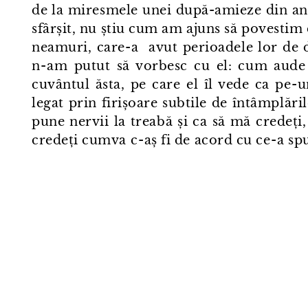
de la miresmele unei după-amieze din anii
sfârșit, nu știu cum am ajuns să povestim 
neamuri, care⁠-⁠a avut perioadele lor de
n⁠-⁠am putut să vorbesc cu el: cum aude
cuvântul ăsta, pe care el îl vede ca pe⁠-
legat prin firișoare subtile de întâmplăril
pune nervii la treabă și ca să mă credeți, 
credeți cumva c⁠-⁠aș fi de acord cu ce⁠-⁠a sp