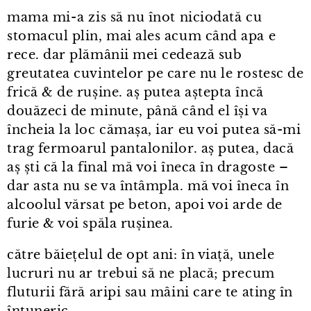
mama mi⁠-⁠a zis să nu înot niciodată cu
stomacul plin, mai ales acum când apa e
rece. dar plămânii mei cedează sub
greutatea cuvintelor pe care nu le rostesc de
frică & de rușine. aș putea aștepta încă
douăzeci de minute, până când el își va
încheia la loc cămașa, iar eu voi putea să-mi
trag fermoarul pantalonilor. aș putea, dacă
aș ști că la final mă voi îneca în dragoste –
dar asta nu se va întâmpla. mă voi îneca în
alcoolul vărsat pe beton, apoi voi arde de
furie & voi spăla rușinea.
către băiețelul de opt ani: în viață, unele
lucruri nu ar trebui să ne placă; precum
fluturii fără aripi sau mâini care te ating în
întuneric.