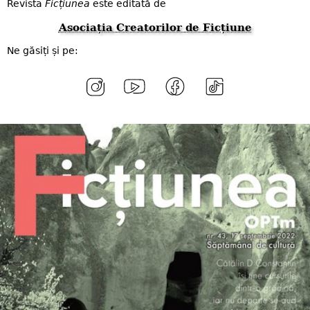
Revista
Ficțiunea
este editată de
Asociația Creatorilor de Ficțiune
Ne găsiți și pe: