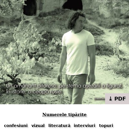
⤓ PDF
Numerele tipărite
confesiuni
vizual
literatură
interviuri
topuri