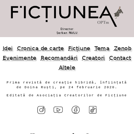
Director
Șerban PAVLU
Idei
Cronica de carte
Ficțiune
Tema
Zenob
Evenimente
Recomandări
Creatori
Contact
Altele
Prima revistă de creație hibridă, înființată
de Doina Ruști, pe 24 februarie 2020.
Editată de Asociația Creatorilor de Ficțiune