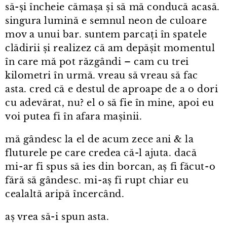
să-și încheie cămașa și să mă conducă acasă.
singura lumină e semnul neon de culoare
mov a unui bar. suntem parcați în spatele
clădirii și realizez că am depășit momentul
în care mă pot răzgândi – cam cu trei
kilometri în urmă. vreau să vreau să fac
asta. cred că e destul de aproape de a o dori
cu adevărat, nu? el o să fie în mine, apoi eu
voi putea fi în afara mașinii.
mă gândesc la el de acum zece ani & la
fluturele pe care credea că-l ajuta. dacă
mi⁠-⁠ar fi spus să ies din borcan, aș fi făcut⁠-⁠o
fără să gândesc. mi⁠-⁠aș fi rupt chiar eu
cealaltă aripă încercând.
aș vrea să-i spun asta.