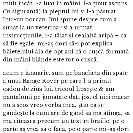
mult încât l⁠-⁠a luat în mâini, l⁠-⁠a ținut ascuns
(în siguranță) la pieptul lui și l⁠-⁠a păstrat
într⁠-⁠un borcan. îmi spune despre cum a
sunat la un veterinar și a urmat
instrucțiunile, i⁠-⁠a tăiat și cealaltă aripă – ca
să fie egale. mi⁠-⁠aș dori să-i pot explica
băiețelului ăla de opt ani că o cușcă formată
din mâini blânde este tot o cușcă.
acum e ianuarie. sunt pe bancheta din spate
a unui Range Rover pe care l⁠-⁠a primit
cadou de ziua lui. tricoul lipsește & am
pantalonii pe jumătate dați jos. el nici măcar
nu a scos vreo vorbă încă. știu că se
gândește la cum are de gând să mă atingă, să
mă citească precum un text în braille. pe o
parte aș vrea să o facă, pe o parte mi⁠-⁠aș dori