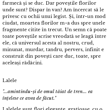
farmecă și se duc. Dar poveștile florilor
unde sunt? Dispar în van? Am încercat să le
privesc cu ochii unui legist. Și, într⁠-⁠un mod
ciudat, moartea florilor m⁠-⁠a dus spre unele
fragmente citite în trecut. Un semn că poate
toate poveștile scrise vreodată se leagă între
ele, că universul acesta al nostru, crud,
minunat, murdar, tandru, pervers, infinit e
construit din povești care duc, toate, spre
aceleași rădăcini.
Lalele
"...amintindu-și de omul tăiat de tren... ea
înțelese ce avea de făcut."
Lalelele sunt flori elegante, grațioase, cu o