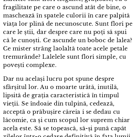
fragilitate pe care o ascund atât de bine, o
maschează în spatele culorii în care palpită
viața lor plină de necunoscute. Sunt flori pe
care le știi, dar despre care nu poți să spui
că le cunoști. Ce ascunde un boboc de lalea?
Ce mister strâng laolaltă toate acele petale
tremurânde? Lalelele sunt flori simple, cu
povești complexe.
Dar nu același lucru pot spune despre
sfârșitul lor. Au o moarte urâtă, inutilă,
lipsită de grația caracteristică în timpul
vieții. Se îndoaie din tulpină, cedează,
acceptă o prăbușire căreia i se dedau cu
lăcomie, ca și cum scopul lor suprem chiar
acela este. Să se topească, să-și pună capăt
zilelor într⁠-⁠o cedare definitivă în fața lumii