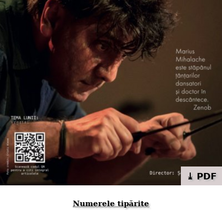
⤓ PDF
Numerele tipărite