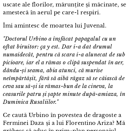
uscate ale florilor, mărunțite și măcinate, se
amestecă în aerul pe care⁠-⁠l respiri.
Îmi amintesc de moartea lui Juvenal.
"Doctorul Urbino a înșfăcat papagalul cu un
oftat biruitor: ça y est. Dar i⁠-⁠a dat drumul
numaidecât, pentru că scara i⁠-⁠a alunecat de sub
picioare, iar el a rămas o clipă suspendat în aer,
dându-și seama, abia atunci, că murise
neîmpărtășit, fără să aibă răgaz să se căiască de
ceva sau să-și ia rămas⁠-⁠bun de la cineva, la
ceasurile patru și șapte minute după-amiaza, în
Duminica Rusaliilor."
Ce caută Urbino în povestea de dragoste a
Ferminei Daza și a lui Florentino Ariza? Mă
grăbesc să aduc în prim⁠-⁠plan personajul