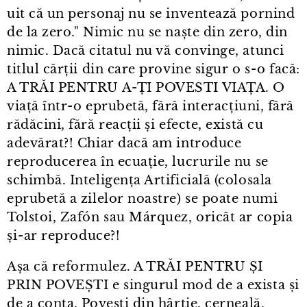
uit că un personaj nu se inventează pornind
de la zero." Nimic nu se naște din zero, din
nimic. Dacă citatul nu vă convinge, atunci
titlul cărții din care provine sigur o s⁠-⁠o facă:
A TRĂI PENTRU A-ȚI POVESTI VIAȚA. O
viață într⁠-⁠o eprubetă, fără interacțiuni, fără
rădăcini, fără reacții și efecte, există cu
adevărat?! Chiar dacă am introduce
reproducerea în ecuație, lucrurile nu se
schimbă. Inteligența Artificială (colosala
eprubetă a zilelor noastre) se poate numi
Tolstoi, Zafón sau Márquez, oricât ar copia
și⁠-⁠ar reproduce?!
Așa că reformulez. A TRĂI PENTRU ȘI
PRIN POVEȘTI e singurul mod de a exista și
de a conta. Povești din hârtie, cerneală,