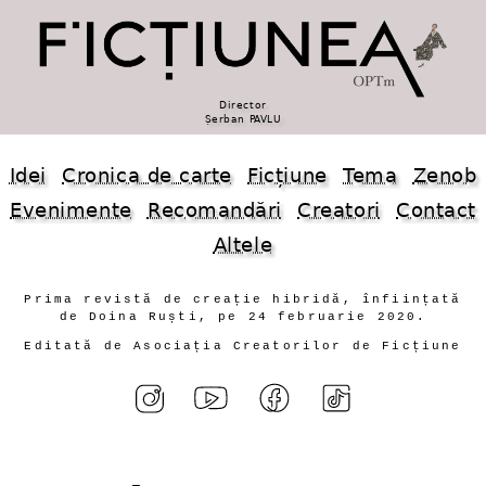
Director
Șerban PAVLU
Idei
Cronica de carte
Ficțiune
Tema
Zenob
Evenimente
Recomandări
Creatori
Contact
Altele
Prima revistă de creație hibridă, înființată
de Doina Ruști, pe 24 februarie 2020.
Editată de Asociația Creatorilor de Ficțiune