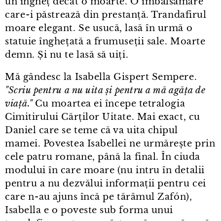
un îngheț decât o moarte. O îmbălsămare
care⁠-⁠i păstrează din prestanță. Trandafirul
moare elegant. Se usucă, lasă în urmă o
statuie înghețată a frumuseții sale. Moarte
demn. Și nu te lasă să uiți.
Mă gândesc la Isabella Gispert Sempere.
"Scriu pentru a nu uita și pentru a mă agăța de
viață."
Cu moartea ei începe tetralogia
Cimitirului Cărților Uitate. Mai exact, cu
Daniel care se teme că va uita chipul
mamei. Povestea Isabellei ne urmărește prin
cele patru romane, până la final. În ciuda
modului în care moare (nu intru în detalii
pentru a nu dezvălui informații pentru cei
care n⁠-⁠au ajuns încă pe tărâmul Zafón),
Isabella e o poveste sub forma unui