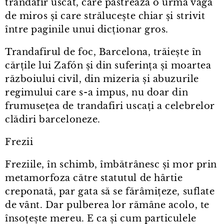
trandafir uscat, care păstrează o urmă vagă
de miros și care strălucește chiar și strivit
între paginile unui dicționar gros.
Trandafirul de foc, Barcelona, trăiește în
cărțile lui Zafón și din suferința și moartea
războiului civil, din mizeria și abuzurile
regimului care s⁠-⁠a impus, nu doar din
frumusețea de trandafiri uscați a celebrelor
clădiri barceloneze.
Frezii
Freziile, în schimb, îmbătrânesc și mor prin
metamorfoza către statutul de hârtie
creponată, par gata să se fărâmițeze, suflate
de vânt. Dar pulberea lor rămâne acolo, te
însoțește mereu. E ca și cum particulele