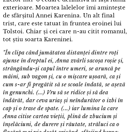
exterioare. Moartea lalelelor îmi amintește
de sfârșitul Annei Karenina. Un alt final
trist, care este tatuat în fruntea eroinei lui
Tolstoi. Chiar și cei care n⁠-⁠au citit romanul,
tot știu soarta Kareninei.
"În clipa când jumătatea distanței dintre roți
ajunse în dreptul ei, Anna zvârli sacoșa roșie și,
strângându-și capul între umeri, se aruncă pe
mâini, sub vagon și, cu o mișcare ușoară, ca și
cum s⁠-⁠ar fi pregătit să se scoale îndată, se așeză
în genunchi. (...) Vru să se ridice și să dea
îndărăt, dar ceva uriaș și neîndurător o izbi în
cap și o trase de spate. (...) iar lumina la care
Anna citise cartea vieții, plină de zbucium și
înșelăciuni, de durere și răutate, străluci ca o