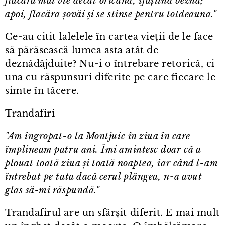
flacără mai vie decât oricând, sfâșiind bezna;
apoi, flacăra șovăi și se stinse pentru totdeauna."
Ce⁠-⁠au citit lalelele în cartea vieții de le face
să părăsească lumea asta atât de
deznădăjduite? Nu⁠-⁠i o întrebare retorică, ci
una cu răspunsuri diferite pe care fiecare le
simte în tăcere.
Trandafiri
"Am îngropat⁠-⁠o la Montjuic în ziua în care
împlineam patru ani. Îmi amintesc doar că a
plouat toată ziua și toată noaptea, iar când l⁠-⁠am
întrebat pe tata dacă cerul plângea, n⁠-⁠a avut
glas să-mi răspundă."
Trandafirul are un sfârșit diferit. E mai mult