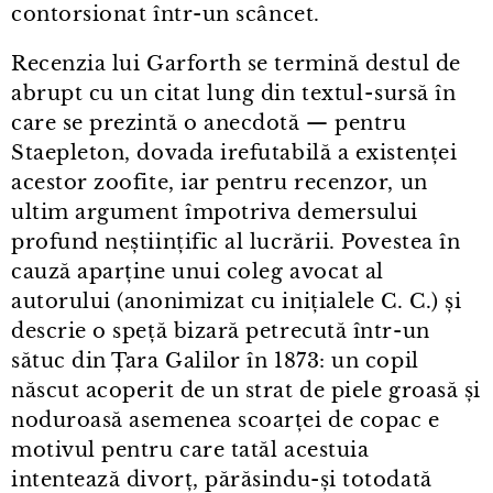
contorsionat într⁠-⁠un scâncet.
Recenzia lui Garforth se termină destul de
abrupt cu un citat lung din textul⁠-⁠sursă în
care se prezintă o anecdotă — pentru
Staepleton, dovada irefutabilă a existenței
acestor zoofite, iar pentru recenzor, un
ultim argument împotriva demersului
profund neștiințific al lucrării. Povestea în
cauză aparține unui coleg avocat al
autorului (anonimizat cu inițialele C. C.) și
descrie o speță bizară petrecută într⁠-⁠un
sătuc din Țara Galilor în 1873: un copil
născut acoperit de un strat de piele groasă și
noduroasă asemenea scoarței de copac e
motivul pentru care tatăl acestuia
intentează divorț, părăsindu-și totodată