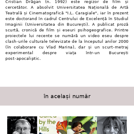
Cristian Drăgan (n. 1992) este regizor de film și
cercetător. A absolvit Universitatea Națională de Artă
Teatrală și Cinematografică "I.L. Caragiale", iar în prezent
este doctorand în cadrul Centrului de Excelență în Studiul
Imaginii (Universitatea din București). A publicat proză
scurtă, cronică de film și eseuri psihogeografice. Printre
proiectele lui recente se numără un video eseu despre
clash⁠-⁠urile culturale televizate de la începutul anilor 2000
(în colaborare cu Vlad Marina), dar și un scurt⁠-⁠metraj
experimental despre viața într⁠-⁠un București
post⁠-⁠apocaliptic.
în același număr