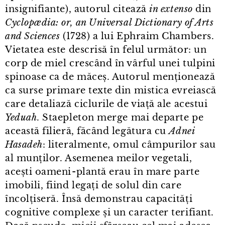
insignifiante), autorul citează
in extenso
din
Cyclopædia: or, an Universal Dictionary of Arts
and Sciences
(1728) a lui Ephraim Chambers.
Vietatea este descrisă în felul următor: un
corp de miel crescând în vârful unei tulpini
spinoase ca de măceș. Autorul menționează
ca surse primare texte din mistica evreiască
care detaliază ciclurile de viață ale acestui
Yeduah
. Staepleton merge mai departe pe
această filieră, făcând legătura cu
Adnei
Hasadeh
: literalmente, omul câmpurilor sau
al munților. Asemenea meilor vegetali,
acești oameni⁠-⁠plantă erau în mare parte
imobili, fiind legați de solul din care
încolțiseră. Însă demonstrau capacități
cognitive complexe și un caracter terifiant.