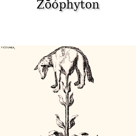
Zōóphyton