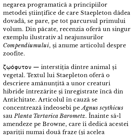
negarea programatică a principiilor
metodei științifice de care Staepleton dădea
dovadă, se pare, pe tot parcursul primului
volum. Din păcate, recenzia oferă un singur
exemplu ilustrativ al neajunsurilor
Compendiumului
, și anume articolul despre
zoofite.
ζῳόφυτον — interstiția dintre animal și
vegetal. Textul lui Staepleton oferă o
descriere amănunțită a unor creaturi
hibride întrezărite și înregistrate încă din
Antichitate. Articolul în cauză se
concentrează îndeosebi pe
Agnus scythicus
sau
Planta Tartarica Barometz
. Înainte să-l
amendeze pe Browne, care îi dedică acestei
apariții numai două fraze (și acelea