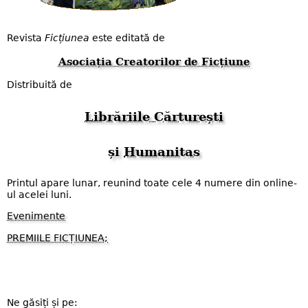
Revista
Ficțiunea
este editată de
Asociația Creatorilor de Ficțiune
Distribuită de
Librăriile Cărturești
și
Humanitas
Printul apare lunar, reunind toate cele 4 numere din online-
ul acelei luni.
Evenimente
PREMIILE FICȚIUNEA;
Ne găsiți și pe: