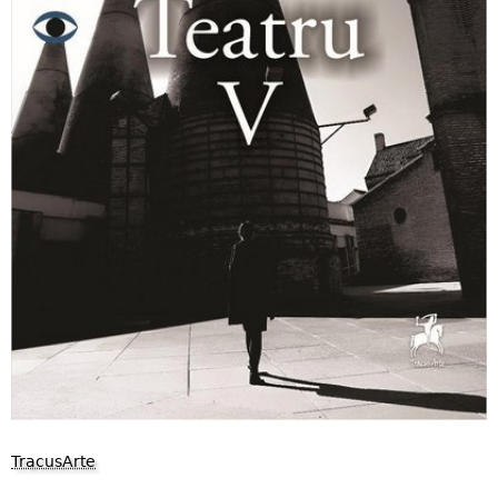
TracusArte