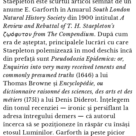
Staepleton este scurtul articol semnat de un
anume E. Garforth în Anuarul
South London
Natural History Society
din 1900 intitulat
A
Review and Rebuttal of T. H. Staepleton’s
ζῳόφυτον from The Compendium
. După cum
era de așteptat, principalele lucrări cu care
Staepleton polemizează în mod deschis încă
din prefață sunt
Pseudodoxia Epidemica: or,
Enquiries into very many received tenents and
commonly presumed truths
(1646) a lui
Thomas Browne și
Encyclopédie, ou
dictionnaire raisonné des sciences, des arts et des
métiers
(1751) a lui Denis Diderot. Înțelegem
din tonul recenziei — ironic și persiflant la
adresa întregului demers — că autorul
încerca să se poziționeze în răspăr cu însăși
etosul Luminilor. Garforth ia peste picior