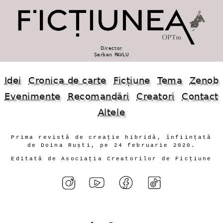
Director
Șerban PAVLU
Idei
Cronica de carte
Ficțiune
Tema
Zenob
Evenimente
Recomandări
Creatori
Contact
Altele
Prima revistă de creație hibridă, înființată
de Doina Ruști, pe 24 februarie 2020.
Editată de Asociația Creatorilor de Ficțiune