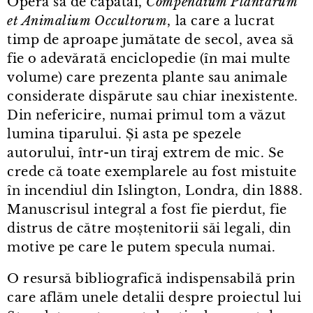
Opera sa de căpătâi,
Compendium Plantarum
et Animalium Occultorum
, la care a lucrat
timp de aproape jumătate de secol, avea să
fie o adevărată enciclopedie (în mai multe
volume) care prezenta plante sau animale
considerate dispărute sau chiar inexistente.
Din nefericire, numai primul tom a văzut
lumina tiparului. Și asta pe spezele
autorului, într⁠-⁠un tiraj extrem de mic. Se
crede că toate exemplarele au fost mistuite
în incendiul din Islington, Londra, din 1888.
Manuscrisul integral a fost fie pierdut, fie
distrus de către moștenitorii săi legali, din
motive pe care le putem specula numai.
O resursă bibliografică indispensabilă prin
care aflăm unele detalii despre proiectul lui