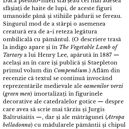
Dacă pseudo⁠-⁠mieii sfârșeau cel mai adesea
sfâșiați de haite de lupi, de aceste figuri
umanoide până și stihiile pădurii se fereau.
Singurul mod de a stârpi o asemenea
creatură era de a⁠-⁠i reteza legătura
ombilicală cu pământul. (O descriere trasă
la indigo apare și în
The Vegetable Lamb of
Tartary
a lui Henry Lee, apărută în 1887 —
același an în care își publică și Staepleton
primul volum din
Compendium
.) Aflăm din
recenzie că textul se continuă invocând
reprezentările medievale ale
oamenilor verzi
(
green men
) imortalizați în figurinele
decorative ale catedralelor gotice — despre
care avea să scrie mai târziu și Jurgis
Baltrušaitis —, dar și ale mătrăgunei (
Atropa
belladonna
) cu mădularele pământii și chipul