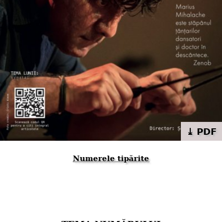
⤓ PDF
Numerele tipărite