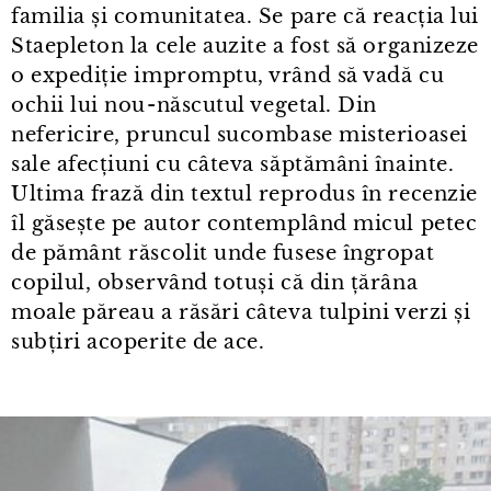
familia și comunitatea. Se pare că reacția lui
Staepleton la cele auzite a fost să organizeze
o expediție impromptu, vrând să vadă cu
ochii lui nou⁠-⁠născutul vegetal. Din
nefericire, pruncul sucombase misterioasei
sale afecțiuni cu câteva săptămâni înainte.
Ultima frază din textul reprodus în recenzie
îl găsește pe autor contemplând micul petec
de pământ răscolit unde fusese îngropat
copilul, observând totuși că din țărâna
moale păreau a răsări câteva tulpini verzi și
subțiri acoperite de ace.