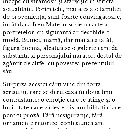
începe cu strămoșii și sfârșește în strictă
actualitate. Portretele, mai ales ale familiei
de proveniență, sunt foarte convingătoare,
încât dacă Iren Mate ar scrie o carte a
portretelor, cu siguranță ar deschide o
modă. Bunici, mamă, dar mai ales tatăl,
figură boemă, alcătuiesc o galerie care dă
substanță și personajului narator, destul de
zgârcit de altfel cu povestea prezentului
său.
Surpriza acestei cărți vine din forța
scrisului, care se derulează în două linii
contrastante: o emoție care te atinge și o
luciditate care vădește disponibilități clare
pentru proză. Fără nesiguranțe, fără
ornamente retorice, confesiunea are