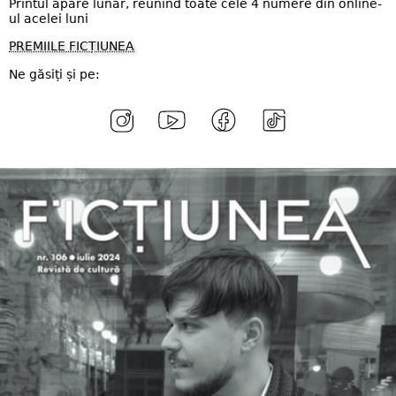
Printul apare lunar, reunind toate cele 4 numere din online-
ul acelei luni
PREMIILE FICȚIUNEA
Ne găsiți și pe: