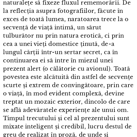
naturalețe să fixeze fluxul rememorării. De
la reflecția asupra fotografiilor, făcute în
exces de toată lumea, naratoarea trece la o
secvență de viață intimă, un sărut
tulburător nu prin natura erotică, ci prin
cea a unei vieți domestice ținută, de⁠-⁠a
lungul cărții într⁠-⁠un sertar secret, ca în
continuarea ei să intre în miezul unei
prezent alert (o călătorie cu avionul). Toată
povestea este alcătuită din astfel de secvențe
scurte și extrem de convingătoare, prin care
o viață, în mod evident complexă, devine
treptat un mozaic exterior, dincolo de care
se află adevăratele experiențe ale unui om.
Timpul trecutului și cel al prezentului sunt
mixate inteligent și credibil, lucru destul de
greu de realizat în proză, de unde și