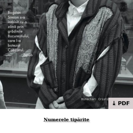
⤓ PDF
Numerele tipărite