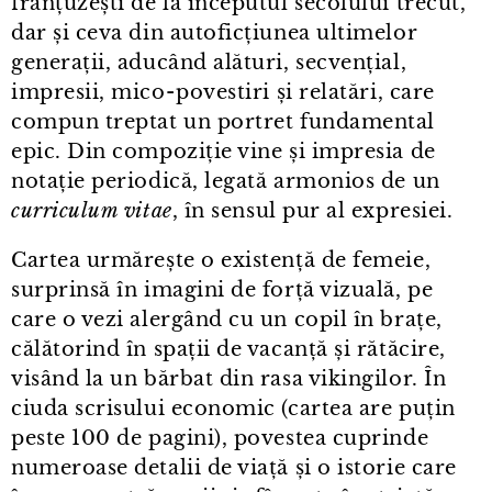
franțuzești de la începutul secolului trecut,
dar și ceva din autoficțiunea ultimelor
generații, aducând alături, secvențial,
impresii, mico⁠-⁠povestiri și relatări, care
compun treptat un portret fundamental
epic. Din compoziție vine și impresia de
notație periodică, legată armonios de un
curriculum vitae
, în sensul pur al expresiei.
Cartea urmărește o existență de femeie,
surprinsă în imagini de forță vizuală, pe
care o vezi alergând cu un copil în brațe,
călătorind în spații de vacanță și rătăcire,
visând la un bărbat din rasa vikingilor. În
ciuda scrisului economic (cartea are puțin
peste 100 de pagini), povestea cuprinde
numeroase detalii de viață și o istorie care