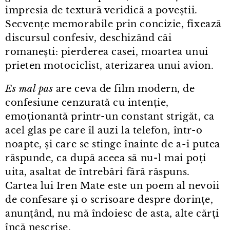
impresia de textură veridică a poveștii.
Secvențe memorabile prin concizie, fixează
discursul confesiv, deschizând căi
romanești: pierderea casei, moartea unui
prieten motociclist, aterizarea unui avion.
Es mal pas
are ceva de film modern, de
confesiune cenzurată cu intenție,
emoționantă printr⁠-⁠un constant strigăt, ca
acel glas pe care îl auzi la telefon, într⁠-⁠o
noapte, și care se stinge înainte de a⁠-⁠i putea
răspunde, ca după aceea să nu⁠-⁠l mai poți
uita, asaltat de întrebări fără răspuns.
Cartea lui Iren Mate este un poem al nevoii
de confesare și o scrisoare despre dorințe,
anunțând, nu mă îndoiesc de asta, alte cărți
încă nescrise.