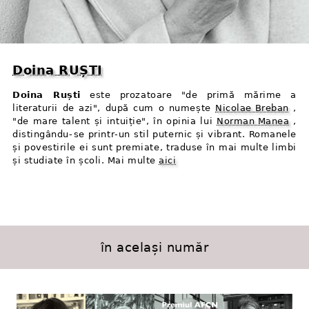
Doina RUȘTI
Doina Ruști
este prozatoare "de primă mărime a
literaturii de azi", după cum o numește
Nicolae Breban
,
"de mare talent și intuiție", în opinia lui
Norman Manea
,
distingându⁠-⁠se printr⁠-⁠un stil puternic și vibrant. Romanele
și povestirile ei sunt premiate, traduse în mai multe limbi
și studiate în școli. Mai multe
aici
în același număr