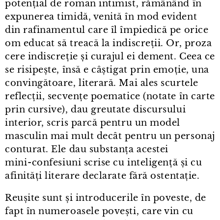
potențial de roman intimist, rămânând în
expunerea timidă, venită în mod evident
din rafinamentul care îl împiedică pe orice
om educat să treacă la indiscreții. Or, proza
cere indiscreție și curajul ei dement. Ceea ce
se risipește, însă e câștigat prin emoție, una
convingătoare, literară. Mai ales scurtele
reflecții, secvențe poematice (notate în carte
prin cursive), dau greutate discursului
interior, scris parcă pentru un model
masculin mai mult decât pentru un personaj
conturat. Ele dau substanța acestei
mini⁠-⁠confesiuni scrise cu inteligență și cu
afinități literare declarate fără ostentație.
Reușite sunt și introducerile în poveste, de
fapt în numeroasele povești, care vin cu