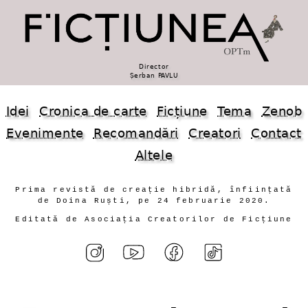
Director
Șerban PAVLU
Idei
Cronica de carte
Ficțiune
Tema
Zenob
Evenimente
Recomandări
Creatori
Contact
Altele
Prima revistă de creație hibridă, înființată
de Doina Ruști, pe 24 februarie 2020.
Editată de Asociația Creatorilor de Ficțiune