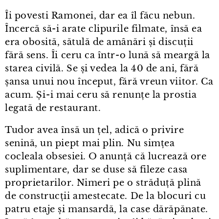
Îi povesti Ramonei, dar ea îl făcu nebun.
Încercă să-i arate clipurile filmate, însă ea
era obosită, sătulă de amânări și discuții
fără sens. Îi ceru ca într⁠-⁠o lună să meargă la
starea civilă. Se și vedea la 40 de ani, fără
șansa unui nou început, fără vreun viitor. Ca
acum. Și⁠-⁠i mai ceru să renunțe la prostia
legată de restaurant.
Tudor avea însă un țel, adică o privire
senină, un piept mai plin. Nu simțea
cocleala obsesiei. O anunță că lucrează ore
suplimentare, dar se duse să fileze casa
proprietarilor. Nimeri pe o străduță plină
de construcții amestecate. De la blocuri cu
patru etaje și mansardă, la case dărăpănate.