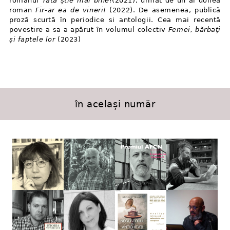
romanul
Tata știe mai bine!
(2021), urmat de un al doilea
roman
Fir⁠-⁠ar ea de vineri!
(2022). De asemenea, publică
proză scurtă în periodice si antologii. Cea mai recentă
povestire a sa a apărut în volumul colectiv
Femei, bărbați
și faptele lor
(2023)
în același număr