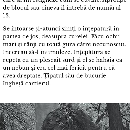
de blocul său cineva îl întrebă de numărul
13.
Se întoarse și⁠-⁠atunci simți o înțepătură în
partea de jos, deasupra curelei. Făcu ochii
mari și rânji cu toată gura către necunoscut.
Încercau să-l intimideze. Înțepătura se
repetă cu un plescăit surd și el se hăhăia ca
un nebun și era cel mai fericit pentru că
avea dreptate. Țipătul său de bucurie
îngheță cartierul.