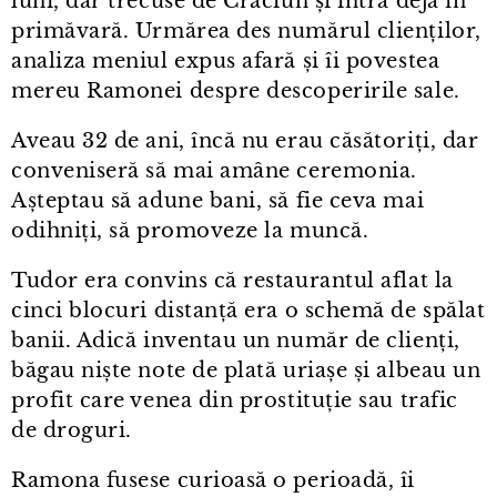
luni, dar trecuse de Crăciun și intra deja în
primăvară. Urmărea des numărul clienților,
analiza meniul expus afară și îi povestea
mereu Ramonei despre descoperirile sale.
Aveau 32 de ani, încă nu erau căsătoriți, dar
conveniseră să mai amâne ceremonia.
Așteptau să adune bani, să fie ceva mai
odihniți, să promoveze la muncă.
Tudor era convins că restaurantul aflat la
cinci blocuri distanță era o schemă de spălat
banii. Adică inventau un număr de clienți,
băgau niște note de plată uriașe și albeau un
profit care venea din prostituție sau trafic
de droguri.
Ramona fusese curioasă o perioadă, îi