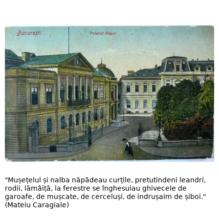
"Mușețelul și nalba năpădeau curțile, pretutindeni leandri,
rodii, lămâiță, la ferestre se înghesuiau ghivecele de
garoafe, de mușcate, de cerceluși, de indrușaim de șiboi."
(Mateiu Caragiale)