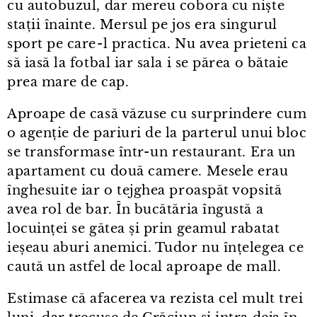
cu autobuzul, dar mereu cobora cu niște
stații înainte. Mersul pe jos era singurul
sport pe care⁠-⁠l practica. Nu avea prieteni ca
să iasă la fotbal iar sala i se părea o bătaie
prea mare de cap.
Aproape de casă văzuse cu surprindere cum
o agenție de pariuri de la parterul unui bloc
se transformase într⁠-⁠un restaurant. Era un
apartament cu două camere. Mesele erau
înghesuite iar o tejghea proaspăt vopsită
avea rol de bar. În bucătăria îngustă a
locuinței se gătea și prin geamul rabatat
ieșeau aburi anemici. Tudor nu înțelegea ce
caută un astfel de local aproape de mall.
Estimase că afacerea va rezista cel mult trei