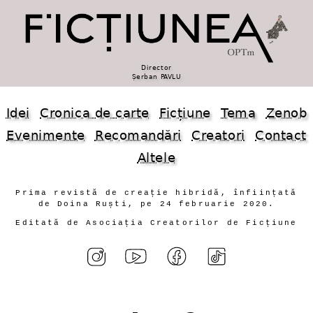
Director
Șerban PAVLU
Idei
Cronica de carte
Ficțiune
Tema
Zenob
Evenimente
Recomandări
Creatori
Contact
Altele
Prima revistă de creație hibridă, înființată
de Doina Ruști, pe 24 februarie 2020.
Editată de Asociația Creatorilor de Ficțiune