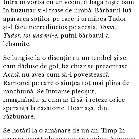
Intră în vorbă cu un vecin, îi băgă niște bani
în buzunar și⁠-⁠l trase de limbă. Bărbatul luă
apărarea soților pe care⁠-⁠i urmărea Tudor
și⁠-⁠l făcu necredincios pe acesta.
Toma,
Tudor, tot una mi⁠-⁠e,
pufni bărbatul a
lehamite.
Se lungise la o discuție cu un tembel și se
cam dăduse de gol, ba chiar se prezentase.
Acasă nu avea cum să-i povestească
Ramonei pe care o simțea tot mai plină de
ranchiună. Se întoarse pleoștit,
imaginându-și cum ar fi să-i reteze orice
speranță la căsătorie. Doar așa, din
răzbunare.
Se hotărî la o amânare de un an. Timp în
care să investigheze cum se cuvine. Aproape