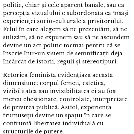
politic, chiar și cele aparent banale, sau că
percepția vizualului e subordonată ea însăși
experienței socio⁠-⁠culturale a privitorului.
Felul în care alegem să ne prezentăm, să ne
stilizăm, să ne expunem sau să ne ascundem
devine un act politic tocmai pentru că se
înscrie într⁠-⁠un sistem de semnificații deja
încărcat de istorii, reguli și stereotipuri.
Retorica feministă evidențiază această
dimensiune: corpul femeii, estetica,
vizibilitatea sau invizibilitatea ei au fost
mereu chestionate, controlate, interpretate
de privirea publică. Astfel, experiența
frumuseții devine un spațiu în care se
confruntă libertatea individuală cu
structurile de putere.