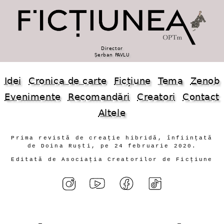
Director
Șerban PAVLU
Idei
Cronica de carte
Ficțiune
Tema
Zenob
Evenimente
Recomandări
Creatori
Contact
Altele
Prima revistă de creație hibridă, înființată
de Doina Ruști, pe 24 februarie 2020.
Editată de Asociația Creatorilor de Ficțiune