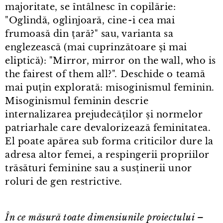
majoritate, se întâlnesc în copilărie:
"Oglindă, oglinjoară, cine⁠-⁠i cea mai
frumoasă din țară?" sau, varianta sa
englezească (mai cuprinzătoare și mai
eliptică): "Mirror, mirror on the wall, who is
the fairest of them all?". Deschide o teamă
mai puțin explorată: misoginismul feminin.
Misoginismul feminin descrie
internalizarea prejudecăților și normelor
patriarhale care devalorizează feminitatea.
El poate apărea sub forma criticilor dure la
adresa altor femei, a respingerii propriilor
trăsături feminine sau a susținerii unor
roluri de gen restrictive.
În ce măsură toate dimensiunile proiectului –