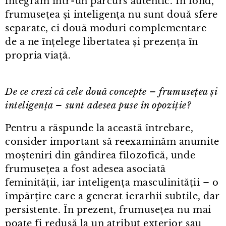
integrăm într⁠-⁠un parcurs autentic. În fond,
frumusețea și inteligența nu sunt două sfere
separate, ci două moduri complementare
de a ne înțelege libertatea și prezența în
propria viață.
De ce crezi că cele două concepte – frumusețea și
inteligența – sunt adesea puse în opoziție?
Pentru a răspunde la această întrebare,
consider important să reexaminăm anumite
moșteniri din gândirea filozofică, unde
frumusețea a fost adesea asociată
feminității, iar inteligența masculinității – o
împărțire care a generat ierarhii subtile, dar
persistente. În prezent, frumusețea nu mai
poate fi redusă la un atribut exterior sau