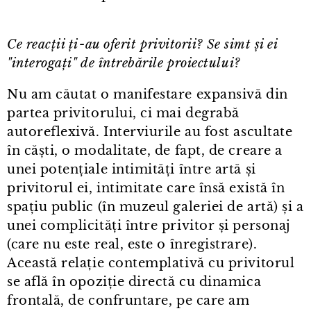
Ce reacții ți⁠-⁠au oferit privitorii? Se simt și ei
"interogați" de întrebările proiectului?
Nu am căutat o manifestare expansivă din
partea privitorului, ci mai degrabă
autoreflexivă. Interviurile au fost ascultate
în căști, o modalitate, de fapt, de creare a
unei potențiale intimități între artă și
privitorul ei, intimitate care însă există în
spațiu public (în muzeul galeriei de artă) și a
unei complicități între privitor și personaj
(care nu este real, este o înregistrare).
Această relație contemplativă cu privitorul
se află în opoziție directă cu dinamica
frontală, de confruntare, pe care am