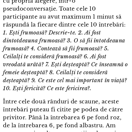
cu propria alegere, într⁠-⁠o
pseudoconversație. Toate cele 10
participante au avut maximum 1 minut să
răspundă la fiecare dintre cele 10 întrebări:
1. Ești frumoasă? Descrie⁠-⁠te. 2. Ai fost
dintotdeauna frumoasă? 3. O să fii întotdeauna
frumoasă? 4. Contează să fii frumoasă? 5.
Ceilalți te consideră frumoasă? 6. Ai fost
vreodată urâtă? 7. Ești deșteaptă? Ce înseamnă o
femeie deșteaptă? 8. Ceilalți te consideră
deșteaptă? 9. Ce este cel mai important în viață?
10. Ești fericită? Ce este fericirea?.
Între cele două rânduri de scaune, aceste
întrebări puteau fi citite pe podea de către
privitor. Până la întrebarea 6 pe fond roz,
de la întrebarea 6, pe fond albastru. Am