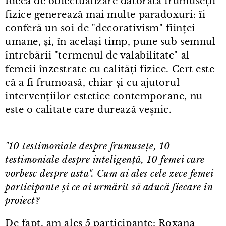
Ideea de obiectualizare datorată frumuseții
fizice generează mai multe paradoxuri: îi
conferă un soi de "decorativism" ființei
umane, și, în același timp, pune sub semnul
întrebării "termenul de valabilitate" al
femeii înzestrate cu calități fizice. Cert este
că a fi frumoasă, chiar și cu ajutorul
intervențiilor estetice contemporane, nu
este o calitate care durează veșnic.
"10 testimoniale despre frumusețe, 10
testimoniale despre inteligență, 10 femei care
vorbesc despre asta". Cum ai ales cele zece femei
participante și ce ai urmărit să aducă fiecare în
proiect?
De fapt, am ales 5 participante: Roxana