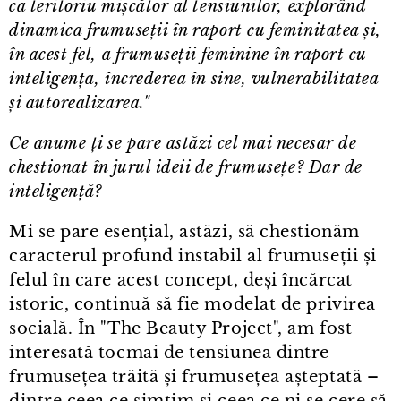
ca teritoriu mișcător al tensiunilor, explorând
dinamica frumuseții în raport cu feminitatea și,
în acest fel, a frumuseții feminine în raport cu
inteligența, încrederea în sine, vulnerabilitatea
și autorealizarea."
Ce anume ți se pare astăzi cel mai necesar de
chestionat în jurul ideii de frumusețe? Dar de
inteligență?
Mi se pare esențial, astăzi, să chestionăm
caracterul profund instabil al frumuseții și
felul în care acest concept, deși încărcat
istoric, continuă să fie modelat de privirea
socială. În "The Beauty Project", am fost
interesată tocmai de tensiunea dintre
frumusețea trăită și frumusețea așteptată –
dintre ceea ce simțim și ceea ce ni se cere să