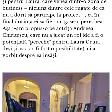
și pentru Laura, care venea dintr⁠-⁠o zonă de
business – niciuna dintre cele rugate de ea
nu a dorit să participe la proiect –, ca în
final dorința ei să fie să îi găsesc perechea.
Așa i⁠-⁠am propus⁠-⁠o pe actrița Andreea
Chirițescu, care nu a jucat un rol (de a fi o
potențială "pereche" pentru Laura Gruia –
deși și asta ar fi fost o posibilitate), ci a
vorbit despre ea însăși.