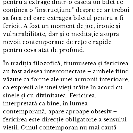
pentru a extrage dintr⁠-⁠o casetă un bilet ce
conținea o "instrucțiune" despre ce ar trebui
să facă cel care extrăgea biletul pentru a fi
fericit. A fost un moment de joc, ironie și
vulnerabilitate, dar și o meditație asupra
nevoii contemporane de rețete rapide
pentru ceva atât de profund.
În tradiția filozofică, frumusețea și fericirea
au fost adesea interconectate – ambele fiind
văzute ca forme ale unei armonii interioare,
ca expresii ale unei vieți trăite în acord cu
sinele și cu divinitatea. Fericirea,
interpretată ca bine, în lumea
contemporană, apare aproape obsesiv –
fericirea este direcție obligatorie a sensului
vieții. Omul contemporan nu mai caută