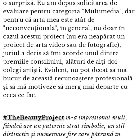
o surpriză. Eu am depus solicitarea de
evaluare pentru categoria "Multimedia", dar
pentru că arta mea este atât de
"neconvențională", în general, nu doar în
cazul acestui proiect (nu era neapărat un
proiect de artă video sau de fotografie),
juriul a decis să îmi acorde unul dintre
premiile consiliului, alături de alți doi
colegi artiști. Evident, nu pot decât să mă
bucur de această recunoaștere profesională
și să mă motiveze să merg mai departe cu
ceea ce fac.
#TheBeautyProject
m⁠-⁠a impresionat mult,
fiindcă are un puternic strat simbolic, un stil
distinctiv și numeroase fire care pătrund în