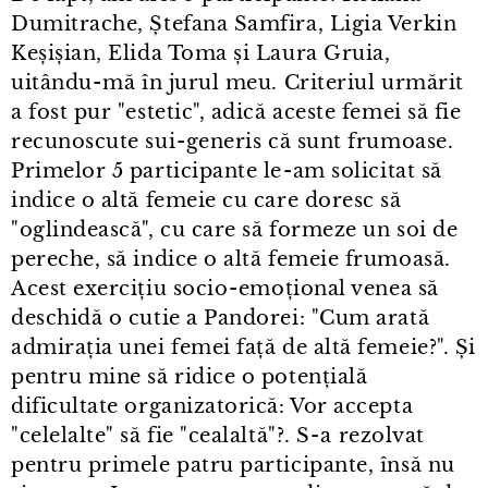
Dumitrache, Ștefana Samfira, Ligia Verkin
Keșișian, Elida Toma și Laura Gruia,
uitându⁠-⁠mă în jurul meu. Criteriul urmărit
a fost pur "estetic", adică aceste femei să fie
recunoscute sui⁠-⁠generis că sunt frumoase.
Primelor 5 participante le⁠-⁠am solicitat să
indice o altă femeie cu care doresc să
"oglindească", cu care să formeze un soi de
pereche, să indice o altă femeie frumoasă.
Acest exercițiu socio⁠-⁠emoțional venea să
deschidă o cutie a Pandorei: "Cum arată
admirația unei femei față de altă femeie?". Și
pentru mine să ridice o potențială
dificultate organizatorică: Vor accepta
"celelalte" să fie "cealaltă"?. S⁠-⁠a rezolvat
pentru primele patru participante, însă nu