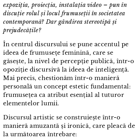
expoziția, proiecția, instalația video – pun în
discuție rolul și locul frumuseții în societatea
contemporană? Dar gândirea stereotipă și
prejudecățile?
În centrul discursului se pune accentul pe
ideea de frumusețe feminină, care se
găsește, la nivel de percepție publică, într⁠-⁠o
opoziție discursivă la ideea de inteligență.
Mai precis, chestionăm într⁠-⁠o manieră
personală un concept estetic fundamental:
frumusețea ca atribut esențial al tuturor
elementelor lumii.
Discursul artistic se construiește într⁠-⁠o
manieră amuzantă și ironică, care pleacă de
la următoarea întrebare: