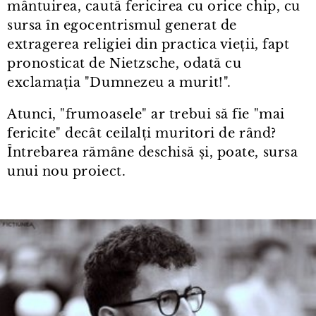
mântuirea, caută fericirea cu orice chip, cu
sursa în egocentrismul generat de
extragerea religiei din practica vieții, fapt
pronosticat de Nietzsche, odată cu
exclamația "Dumnezeu a murit!".
Atunci, "frumoasele" ar trebui să fie "mai
fericite" decât ceilalți muritori de rând?
Întrebarea rămâne deschisă și, poate, sursa
unui nou proiect.