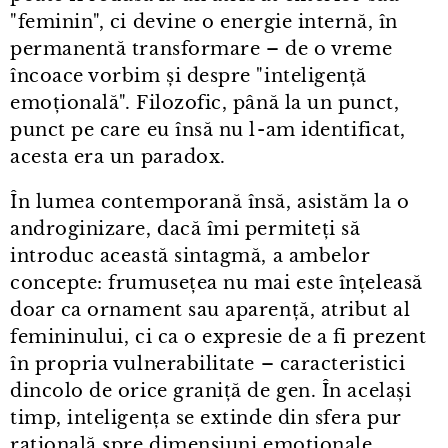
"feminin", ci devine o energie internă, în
permanentă transformare – de o vreme
încoace vorbim și despre "inteligență
emoțională". Filozofic, până la un punct,
punct pe care eu însă nu l⁠-⁠am identificat,
acesta era un paradox.
În lumea contemporană însă, asistăm la o
androginizare, dacă îmi permiteți să
introduc această sintagmă, a ambelor
concepte: frumusețea nu mai este înțeleasă
doar ca ornament sau aparență, atribut al
femininului, ci ca o expresie de a fi prezent
în propria vulnerabilitate – caracteristici
dincolo de orice graniță de gen. În același
timp, inteligența se extinde din sfera pur
rațională spre dimensiuni emoționale,