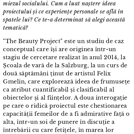
miezul socialului. Cum a luat naștere ideea
proiectului și ce experiențe personale se află în
spatele lui? Ce te⁠-⁠a determinat să alegi această
tematică?
"The Beauty Project" este un studiu de caz
conceptual care își are originea într⁠-⁠un
stagiu de cercetare realizat în anul 2014, la
Școala de vară de la Salzburg, la un curs de
două săptămâni ținut de artistul Felix
Gmelin, care explorează ideea de frumusețe
ca atribut cuantificabil și clasificabil al
obiectelor și al ființelor. A doua interogație
pe care o ridică proiectul este chestionarea
capacității femeilor de a fi admirative față o
alta, într⁠-⁠un soi de punere în discuție a
întrebării cu care fetițele, în marea lor