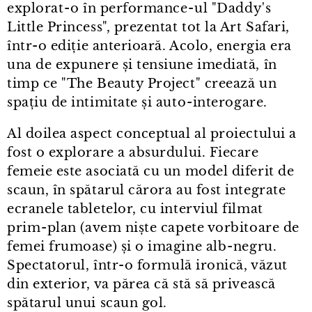
explorat⁠-⁠o în performance⁠-⁠ul "Daddy's
Little Princess", prezentat tot la Art Safari,
într⁠-⁠o ediție anterioară. Acolo, energia era
una de expunere și tensiune imediată, în
timp ce "The Beauty Project" creează un
spațiu de intimitate și auto⁠-⁠interogare.
Al doilea aspect conceptual al proiectului a
fost o explorare a absurdului. Fiecare
femeie este asociată cu un model diferit de
scaun, în spătarul cărora au fost integrate
ecranele tabletelor, cu interviul filmat
prim⁠-⁠plan (avem niște capete vorbitoare de
femei frumoase) și o imagine alb⁠-⁠negru.
Spectatorul, într⁠-⁠o formulă ironică, văzut
din exterior, va părea că stă să privească
spătarul unui scaun gol.