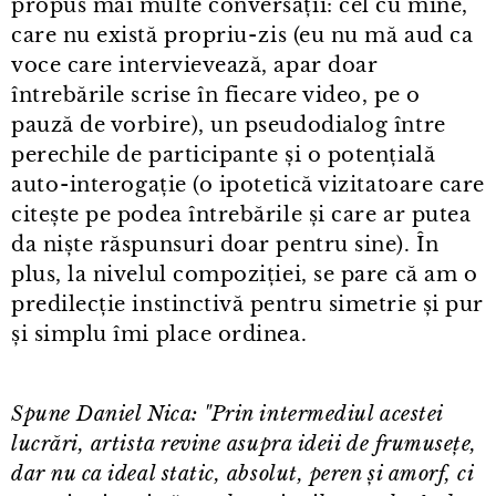
propus mai multe conversații: cel cu mine,
care nu există propriu⁠-⁠zis (eu nu mă aud ca
voce care intervievează, apar doar
întrebările scrise în fiecare video, pe o
pauză de vorbire), un pseudodialog între
perechile de participante și o potențială
auto⁠-⁠interogație (o ipotetică vizitatoare care
citește pe podea întrebările și care ar putea
da niște răspunsuri doar pentru sine). În
plus, la nivelul compoziției, se pare că am o
predilecție instinctivă pentru simetrie și pur
și simplu îmi place ordinea.
Spune Daniel Nica: "Prin intermediul acestei
lucrări, artista revine asupra ideii de frumusețe,
dar nu ca ideal static, absolut, peren și amorf, ci