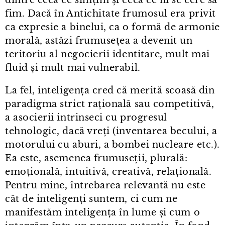
fim. Dacă în Antichitate frumosul era privit
ca expresie a binelui, ca o formă de armonie
morală, astăzi frumusețea a devenit un
teritoriu al negocierii identitare, mult mai
fluid și mult mai vulnerabil.
La fel, inteligența cred că merită scoasă din
paradigma strict rațională sau competitivă,
a asocierii intrinseci cu progresul
tehnologic, dacă vreți (inventarea becului, a
motorului cu aburi, a bombei nucleare etc.).
Ea este, asemenea frumuseții, plurală:
emoțională, intuitivă, creativă, relațională.
Pentru mine, întrebarea relevantă nu este
cât de inteligenți suntem, ci cum ne
manifestăm inteligența în lume și cum o