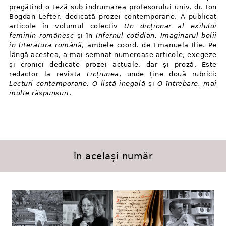
pregătind o teză sub îndrumarea profesorului univ. dr. Ion
Bogdan Lefter, dedicată prozei contemporane. A publicat
articole în volumul colectiv
Un dicționar al exilului
feminin românesc
și în
Infernul cotidian. Imaginarul bolii
în literatura română
, ambele coord. de Emanuela Ilie. Pe
lângă acestea, a mai semnat numeroase articole, exegeze
și cronici dedicate prozei actuale, dar și proză. Este
redactor la revista
Ficțiunea
, unde ține două rubrici:
Lecturi contemporane. O listă inegală
și
O întrebare, mai
multe răspunsuri
.
în același număr