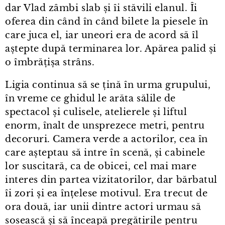
dar Vlad zâmbi slab și îi stăvili elanul. Îi
oferea din când în când bilete la piesele în
care juca el, iar uneori era de acord să îl
aștepte după terminarea lor. Apărea palid și
o îmbrățișa strâns.
Ligia continua să se țină în urma grupului,
în vreme ce ghidul le arăta sălile de
spectacol și culisele, atelierele și liftul
enorm, înalt de unsprezece metri, pentru
decoruri. Camera verde a actorilor, cea în
care așteptau să intre în scenă, și cabinele
lor suscitară, ca de obicei, cel mai mare
interes din partea vizitatorilor, dar bărbatul
îi zori și ea înțelese motivul. Era trecut de
ora două, iar unii dintre actori urmau să
sosească și să înceapă pregătirile pentru