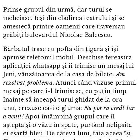
Prinse grupul din urmă, dar turul se
încheiase. Ieși din clădirea teatrului și se
amestecă printre oamenii care traversau
grăbiți bulevardul Nicolae Bălcescu.
Bărbatul trase cu poftă din țigară și își
aprinse telefonul mobil. Deschise fereastra
aplicației whatsapp și îi trimise un mesaj lui
Jeni, vânzătoarea de la casa de bilete:
Am
rezolvat problema
. Atunci când văzuse primul
mesaj pe care i⁠-⁠l trimisese, cu puțin timp
înainte să înceapă turul ghidat de la ora
unu, crezuse că-i o glumă:
Nu pot să cred! Iar
a venit!
Apoi întâmpină grupul care îl
aștepta și o văzu în spate, purtând nelipsita
ei eșarfă bleu. De câteva luni, fata aceea își