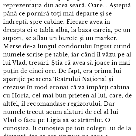
reprezentația din acea seară. Oare... Așteptă
până ce porniră toți mai departe și se
îndreptă spre cabine. Fiecare avea în
dreapta ei o tablă albă, la baza căreia, pe un
suport, se aflau un burete și un marker.
Merse de⁠-⁠a lungul coridorului îngust citind
numele scrise pe table, iar când îl văzu pe al
lui Vlad, tresări. Știa că avea să joace în mai
puțin de cinci ore. De fapt, era prima lui
apariție pe scena Teatrului Național și
crezuse în mod eronat că va împărți cabina
cu Horia, cel mai bun prieten al lui, care, de
altfel, îl recomandase regizorului. Dar
numele trecut acum alături de cel al lui
Vlad o făcu pe Ligia să se strâmbe. O
cunoștea. Îi cunoștea pe toți colegii lui de la