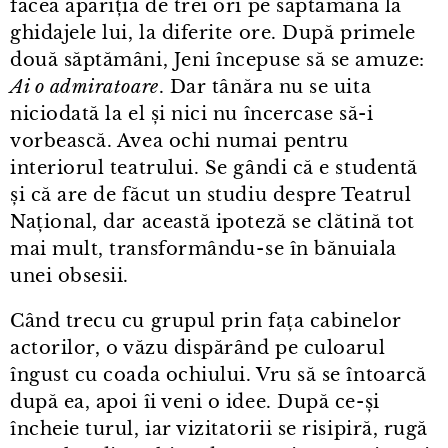
făcea apariția de trei ori pe săptămână la
ghidajele lui, la diferite ore. După primele
două săptămâni, Jeni începuse să se amuze:
Ai o admiratoare
. Dar tânăra nu se uita
niciodată la el și nici nu încercase să-i
vorbească. Avea ochi numai pentru
interiorul teatrului. Se gândi că e studentă
și că are de făcut un studiu despre Teatrul
Național, dar această ipoteză se clătină tot
mai mult, transformându⁠-⁠se în bănuiala
unei obsesii.
Când trecu cu grupul prin fața cabinelor
actorilor, o văzu dispărând pe culoarul
îngust cu coada ochiului. Vru să se întoarcă
după ea, apoi îi veni o idee. După ce-și
încheie turul, iar vizitatorii se risipiră, rugă