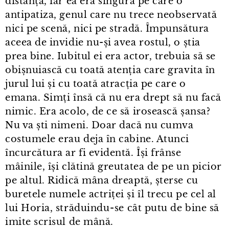
distanță, iar ea era singura pe care o
antipatiza, genul care nu trece neobservată
nici pe scenă, nici pe stradă. Împunsătura
aceea de invidie nu-și avea rostul, o știa
prea bine. Iubitul ei era actor, trebuia să se
obișnuiască cu toată atenția care gravita în
jurul lui și cu toată atracția pe care o
emana. Simți însă că nu era drept să nu facă
nimic. Era acolo, de ce să irosească șansa?
Nu va ști nimeni. Doar dacă nu cumva
costumele erau deja în cabine. Atunci
încurcătura ar fi evidentă. Își frânse
mâinile, își clătină greutatea de pe un picior
pe altul. Ridică mâna dreaptă, șterse cu
buretele numele actriței și îl trecu pe cel al
lui Horia, străduindu⁠-⁠se cât putu de bine să
imite scrisul de mână.