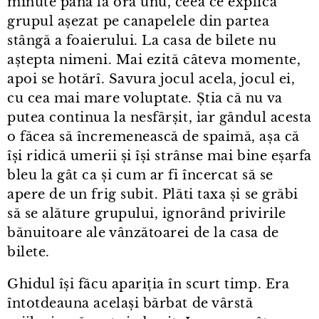
minute până la ora unu, ceea ce explica
grupul așezat pe canapelele din partea
stângă a foaierului. La casa de bilete nu
aștepta nimeni. Mai ezită câteva momente,
apoi se hotărî. Savura jocul acela, jocul ei,
cu cea mai mare voluptate. Știa că nu va
putea continua la nesfârșit, iar gândul acesta
o făcea să încremenească de spaimă, așa că
își ridică umerii și își strânse mai bine eșarfa
bleu la gât ca și cum ar fi încercat să se
apere de un frig subit. Plăti taxa și se grăbi
să se alăture grupului, ignorând privirile
bănuitoare ale vânzătoarei de la casa de
bilete.
Ghidul își făcu apariția în scurt timp. Era
întotdeauna același bărbat de vârstă