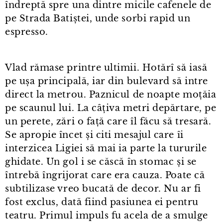
îndreptă spre una dintre micile cafenele de
pe Strada Batiștei, unde sorbi rapid un
espresso.
Vlad rămase printre ultimii. Hotărî să iasă
pe ușa principală, iar din bulevard să intre
direct la metrou. Paznicul de noapte moțăia
pe scaunul lui. La câțiva metri depărtare, pe
un perete, zări o față care îl făcu să tresară.
Se apropie încet și citi mesajul care îi
interzicea Ligiei să mai ia parte la tururile
ghidate. Un gol i se căscă în stomac și se
întrebă îngrijorat care era cauza. Poate că
subtilizase vreo bucată de decor. Nu ar fi
fost exclus, dată fiind pasiunea ei pentru
teatru. Primul impuls fu acela de a smulge