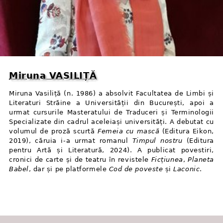
Miruna VASILIȚĂ
Miruna Vasiliță (n. 1986) a absolvit Facultatea de Limbi și
Literaturi Străine a Universității din București, apoi a
urmat cursurile Masteratului de Traduceri și Terminologii
Specializate din cadrul aceleiași universități. A debutat cu
volumul de proză scurtă
Femeia cu mască
(Editura Eikon,
2019), căruia i⁠-⁠a urmat romanul
Timpul nostru
(Editura
pentru Artă și Literatură, 2024). A publicat povestiri,
cronici de carte și de teatru în revistele
Ficțiunea
,
Planeta
Babel
, dar și pe platformele
Cod de poveste
și
Laconic
.