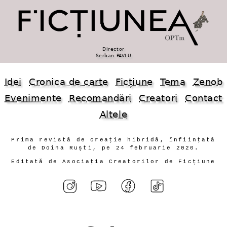
Director
Șerban PAVLU
Idei
Cronica de carte
Ficțiune
Tema
Zenob
Evenimente
Recomandări
Creatori
Contact
Altele
Prima revistă de creație hibridă, înființată
de Doina Ruști, pe 24 februarie 2020.
Editată de Asociația Creatorilor de Ficțiune