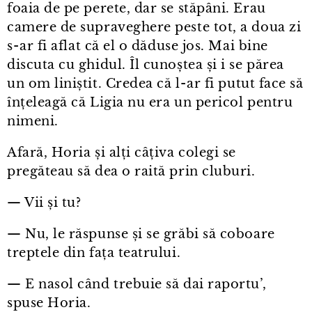
foaia de pe perete, dar se stăpâni. Erau
camere de supraveghere peste tot, a doua zi
s⁠-⁠ar fi aflat că el o dăduse jos. Mai bine
discuta cu ghidul. Îl cunoștea și i se părea
un om liniștit. Credea că l⁠-⁠ar fi putut face să
înțeleagă că Ligia nu era un pericol pentru
nimeni.
Afară, Horia și alți câțiva colegi se
pregăteau să dea o raită prin cluburi.
— Vii și tu?
— Nu, le răspunse și se grăbi să coboare
treptele din fața teatrului.
— E nasol când trebuie să dai raportu’,
spuse Horia.