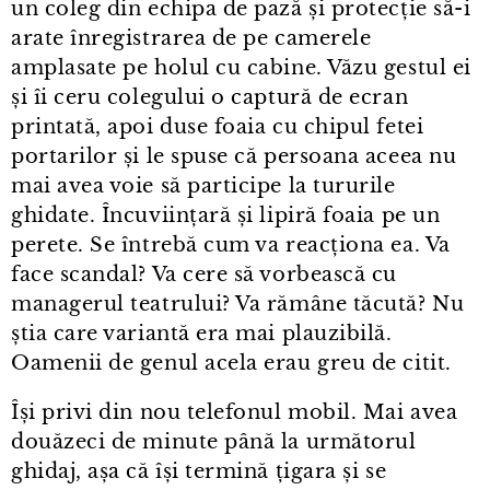
un coleg din echipa de pază și protecție să-i
arate înregistrarea de pe camerele
amplasate pe holul cu cabine. Văzu gestul ei
și îi ceru colegului o captură de ecran
printată, apoi duse foaia cu chipul fetei
portarilor și le spuse că persoana aceea nu
mai avea voie să participe la tururile
ghidate. Încuviințară și lipiră foaia pe un
perete. Se întrebă cum va reacționa ea. Va
face scandal? Va cere să vorbească cu
managerul teatrului? Va rămâne tăcută? Nu
știa care variantă era mai plauzibilă.
Oamenii de genul acela erau greu de citit.
Își privi din nou telefonul mobil. Mai avea
douăzeci de minute până la următorul
ghidaj, așa că își termină țigara și se