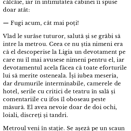
călcâie, iar în intimitatea cabinei îi spuse
doar atât:
— Fugi acum, cât mai poți!
Vlad le surâse tuturor, salută și se grăbi să
intre la metrou. Ceea ce nu știa nimeni era
că el descoperise la Ligia un devotament pe
care nu îl mai avusese nimeni pentru el, iar
devotamentul acela făcea că toate eforturile
lui să merite osteneala. Își iubea meseria,
dar drumurile interminabile, camerele de
hotel, serile cu critici de teatru în sală și
comentariile cu ifos îl oboseau peste
măsură. El avea nevoie doar de doi ochi,
loiali, discreți și tandri.
Metroul veni în stație. Se așeză pe un scaun