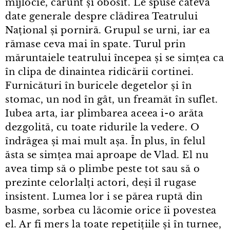
mijlocie, cărunt și obosit. Le spuse câteva
date generale despre clădirea Teatrului
Național și porniră. Grupul se urni, iar ea
rămase ceva mai în spate. Turul prin
măruntaiele teatrului începea și se simțea ca
în clipa de dinaintea ridicării cortinei.
Furnicături în buricele degetelor și în
stomac, un nod în gât, un freamăt în suflet.
Iubea arta, iar plimbarea aceea i⁠-⁠o arăta
dezgolită, cu toate ridurile la vedere. O
îndrăgea și mai mult așa. În plus, în felul
ăsta se simțea mai aproape de Vlad. El nu
avea timp să o plimbe peste tot sau să o
prezinte celorlalți actori, deși îl rugase
insistent. Lumea lor i se părea ruptă din
basme, sorbea cu lăcomie orice îi povestea
el. Ar fi mers la toate repetițiile și în turnee,