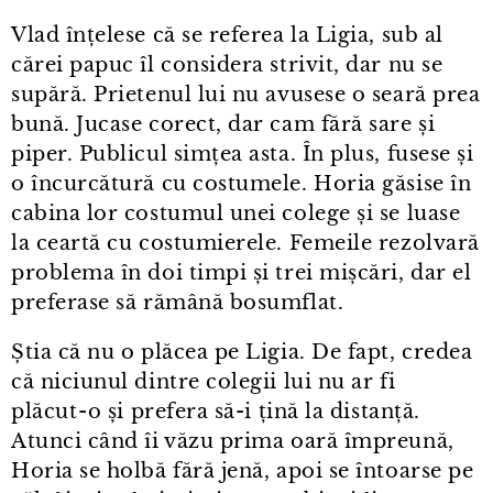
Vlad înțelese că se referea la Ligia, sub al
cărei papuc îl considera strivit, dar nu se
supără. Prietenul lui nu avusese o seară prea
bună. Jucase corect, dar cam fără sare și
piper. Publicul simțea asta. În plus, fusese și
o încurcătură cu costumele. Horia găsise în
cabina lor costumul unei colege și se luase
la ceartă cu costumierele. Femeile rezolvară
problema în doi timpi și trei mișcări, dar el
preferase să rămână bosumflat.
Știa că nu o plăcea pe Ligia. De fapt, credea
că niciunul dintre colegii lui nu ar fi
plăcut⁠-⁠o și prefera să-i țină la distanță.
Atunci când îi văzu prima oară împreună,
Horia se holbă fără jenă, apoi se întoarse pe