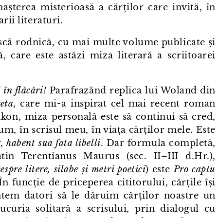
șterea misterioasă a cărților care invită, în
rii literaturi.
ască rodnică, cu mai multe volume publicate și
ă, care este astăzi miza literară a scriitoarei
în flăcări!
Parafrazând replica lui Woland din
eta
, care mi⁠-⁠a inspirat cel mai recent roman
Eikon, miza personală este să continui să cred,
m, în scrisul meu, în viața cărților mele. Este
r,
habent sua fata libelli
. Dar formula completă,
atin Terentianus Maurus (sec. II–III d.Hr.),
espre litere, silabe și metri poetici
) este
Pro captu
n funcție de priceperea cititorului, cărțile își
suntem datori să le dăruim cărților noastre un
ucuria solitară a scrisului, prin dialogul cu