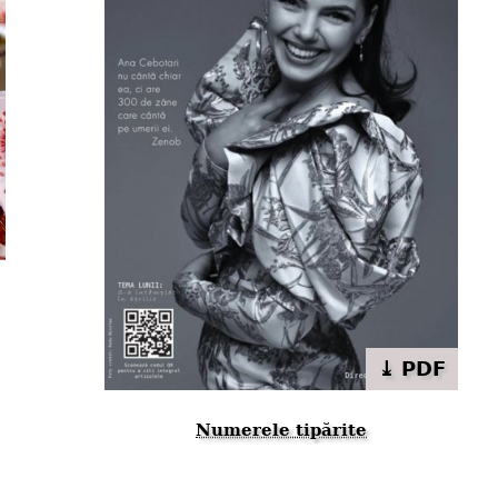
⤓ PDF
Numerele tipărite