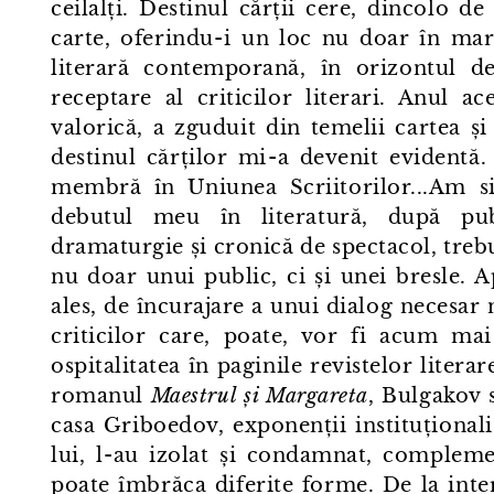
ceilalți. Destinul cărții cere, dincolo 
carte, oferindu⁠-⁠i un loc nu doar în mare
literară contemporană, în orizontul de 
receptare al criticilor literari. Anul a
valorică, a zguduit din temelii cartea și
destinul cărților mi⁠-⁠a devenit evident
membră în Uniunea Scriitorilor...Am si
debutul meu în literatură, după pu
dramaturgie și cronică de spectacol, trebu
nu doar unui public, ci și unei bresle.
ales, de încurajare a unui dialog necesar nu
criticilor care, poate, vor fi acum mai
ospitalitatea în paginile revistelor literar
romanul
Maestrul și Margareta
, Bulgakov 
casa Griboedov, exponenții instituționali
lui, l⁠-⁠au izolat și condamnat, compleme
poate îmbrăca diferite forme. De la inter