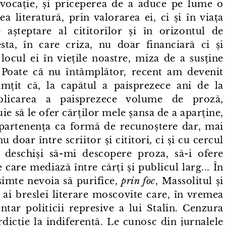
de vocație, și priceperea de a aduce pe lume o
a literatură, prin valorarea ei, ci și în viața
așteptare al cititorilor și în orizontul de
cesta, în care criza, nu doar financiară ci și
 locul ei în viețile noastre, miza de a susține
ă. Poate că nu întâmplător, recent am devenit
mțit că, la capătul a paisprezece ani de la
blicarea a paisprezece volume de proză,
ie să le ofer cărților mele șansa de a aparține,
 Apartenența ca formă de recunoștere dar, mai
 doar între scriitor și cititori, ci și cu cercul
 deschiși să-mi descopere proza, să-i ofere
e care mediază între cărți și publicul larg... În
simte nevoia să purifice,
prin foc
, Massolitul și
 ai breslei literare moscovite care, în vremea
ntar politicii represive a lui Stalin. Cenzura
dicție la indiferență. Le cunosc din jurnalele