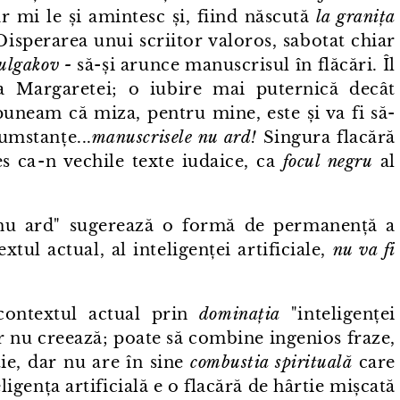
r mi le și amintesc și, fiind născută
la granița
Disperarea unui scriitor valoros, sabotat chiar
Bulgakov -
să-și arunce manuscrisul în flăcări. Îl
a Margaretei; o iubire mai puternică decât
puneam că miza, pentru mine, este și va fi să-
umstanțe...
manuscrisele nu ard!
Singura flacără
s ca⁠-⁠n vechile texte iudaice, ca
focul negru
al
 nu ard" sugerează o formă de permanență a
xtul actual, al inteligenței artificiale,
nu va fi
contextul actual prin
dominația
"inteligenței
 dar nu creează; poate să combine ingenios fraze,
ie, dar nu are în sine
combustia spirituală
care
eligența artificială e o flacără de hârtie mișcată