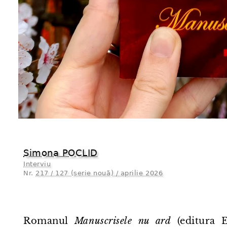
Simona POCLID
Interviu
Nr.
217 / 127 (serie nouă) / aprilie 2026
Romanul
Manuscrisele nu ard
(editura E