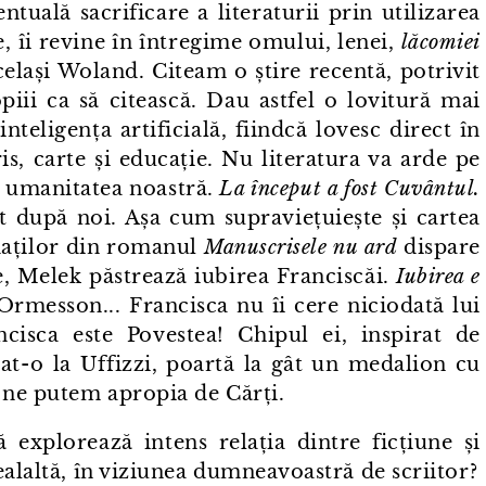
ntuală sacrificare a literaturii prin utilizarea
e, îi revine în întregime omului, lenei,
lăcomiei
elași Woland. Citeam o știre recentă, potrivit
copiii ca să citească. Dau astfel o lovitură mai
nteligența artificială, fiindcă lovesc direct în
ris, carte și educație. Nu literatura va arde pe
ci umanitatea noastră.
La început a fost Cuvântul.
ult după noi. Așa cum supraviețuiește și cartea
daților din romanul
Manuscrisele nu ard
dispare
se, Melek păstrează iubirea Franciscăi.
Iubirea e
rmesson... Francisca nu îi cere niciodată lui
cisca este Povestea! Chipul ei, inspirat de
⁠-⁠o la Uffizzi, poartă la gât un medalion cu
 ne putem apropia de Cărți.
xplorează intens relația dintre ficțiune și
ealaltă, în viziunea dumneavoastră de scriitor?