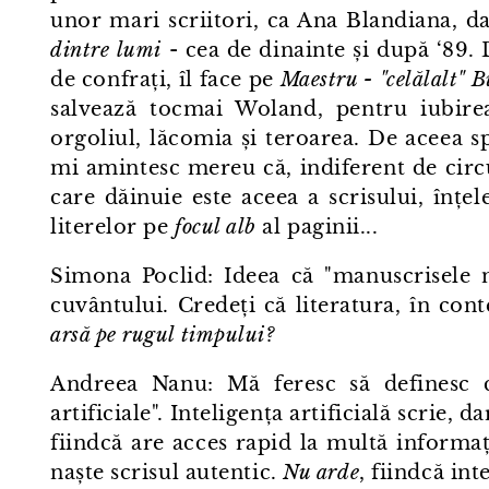
unor mari scriitori, ca Ana Blandiana, da
dintre lumi
- cea de dinainte și după ‘89. 
de confrați, îl face pe
Maestru - "celălalt" 
salvează tocmai Woland, pentru iubire
orgoliul, lăcomia și teroarea. De aceea s
mi amintesc mereu că, indiferent de circ
care dăinuie este aceea a scrisului, înțele
literelor pe
focul alb
al paginii...
Simona Poclid: Ideea că "manuscrisele
cuvântului. Credeți că literatura, în conte
arsă pe rugul timpului?
Andreea Nanu: Mă feresc să definesc 
artificiale". Inteligența artificială scrie,
fiindcă are acces rapid la multă informaț
naște scrisul autentic.
Nu arde
, fiindcă int