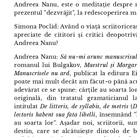
Andreea Nanu, este o meditație despre na
prezentul "dezvrăjit", la redescoperirea ma
Simona Poclid: Având o viață scriitorice
apreciate de cititori și critici deopotriv
Andreea Nanu?
Andreea Nanu:
Să nu⁠-⁠mi arunc manuscrisul 
romanul lui Bulgakov,
Maestrul și Margar
Manuscrisele nu ard
, publicat la editura 
poate mai mult decât am făcut⁠-⁠o până acu
adevărat ce se spune: cărțile au soarta lo
originală, din tratatul gramaticianul l
intitulat
De litteris, de syllabis, de metris
(
D
lectoris habent sua fata libelli
, însemnând "Î
au soarta lor". Așadar noi, scriitorii, 
destin, care se alcătuiește dincolo de b