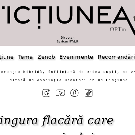
Director
Șerban PAVLU
țiune
Tema
Zenob
Evenimente
Recomandăr
 creație hibridă, înființată de Doina Ruști, pe 2
Editată de Asociația Creatorilor de Ficțiune
ingura flacără care