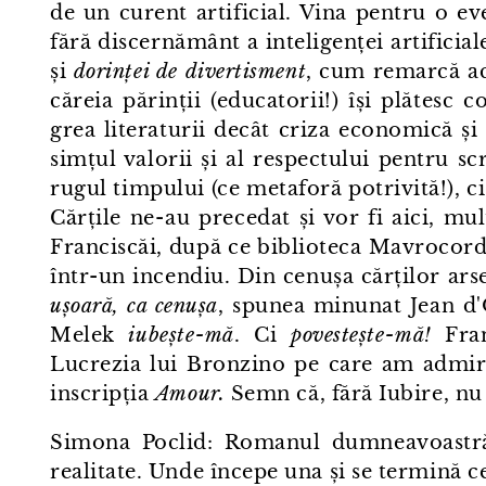
de un curent artificial. Vina pentru o eve
fără discernământ a inteligenței artificial
și
dorinței de divertisment
, cum remarcă ac
căreia părinții (educatorii!) își plătesc 
grea literaturii decât criza economică și i
simțul valorii și al respectului pentru sc
rugul timpului (ce metaforă potrivită!), 
Cărțile ne⁠-⁠au precedat și vor fi aici, m
Franciscăi, după ce biblioteca Mavrocor
într⁠-⁠un incendiu. Din cenușa cărților ar
ușoară, ca cenușa
, spunea minunat Jean d'O
Melek
iubește⁠-⁠mă
. Ci
povestește⁠-⁠mă!
Fran
Lucrezia lui Bronzino pe care am admirat
inscripția
Amour.
Semn că, fără Iubire, nu
Simona Poclid: Romanul dumneavoastră e
realitate. Unde începe una și se termină c