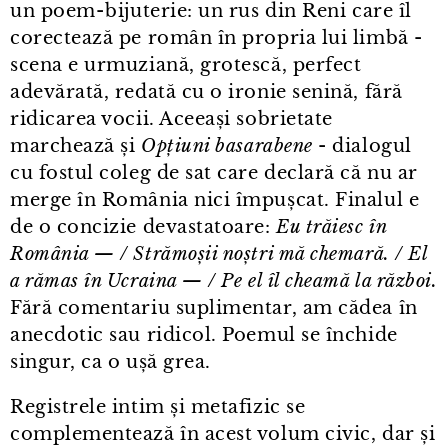
un poem⁠-⁠bijuterie: un rus din Reni care îl
corectează pe român în propria lui limbă -
scena e urmuziană, grotescă, perfect
adevărată, redată cu o ironie senină, fără
ridicarea vocii. Aceeași sobrietate
marchează și
Opțiuni basarabene
- dialogul
cu fostul coleg de sat care declară că nu ar
merge în România nici împușcat. Finalul e
de o concizie devastatoare:
Eu trăiesc în
România — / Strămoșii noștri mă chemară. / El
a rămas în Ucraina — / Pe el îl cheamă la război.
Fără comentariu suplimentar, am cădea în
anecdotic sau ridicol. Poemul se închide
singur, ca o ușă grea.
Registrele intim și metafizic se
complementează în acest volum civic, dar și