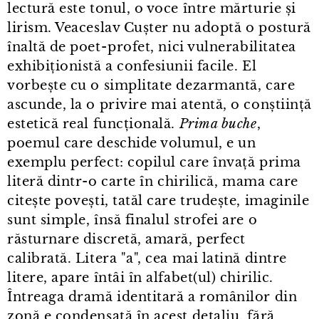
lectură este tonul, o voce între mărturie și
lirism. Veaceslav Cușter nu adoptă o postură
înaltă de poet⁠-⁠profet, nici vulnerabilitatea
exhibiționistă a confesiunii facile. El
vorbește cu o simplitate dezarmantă, care
ascunde, la o privire mai atentă, o conștiință
estetică real funcțională.
Prima buche
,
poemul care deschide volumul, e un
exemplu perfect: copilul care învață prima
literă dintr⁠-⁠o carte în chirilică, mama care
citește povești, tatăl care trudește, imaginile
sunt simple, însă finalul strofei are o
răsturnare discretă, amară, perfect
calibrată. Litera "a", cea mai latină dintre
litere, apare întâi în alfabet(ul) chirilic.
Întreaga dramă identitară a românilor din
zonă e condensată în acest detaliu, fără