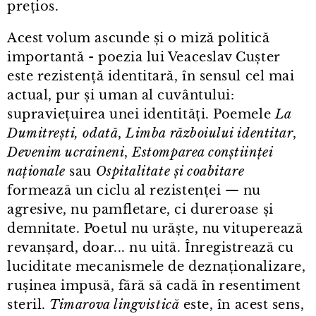
prețios.
Acest volum ascunde și o miză politică
importantă - poezia lui Veaceslav Cușter
este rezistență identitară, în sensul cel mai
actual, pur și uman al cuvântului:
supraviețuirea unei identități. Poemele
La
Dumitrești, odată
,
Limba războiului identitar
,
Devenim ucraineni
,
Estomparea conștiinței
naționale
sau
Ospitalitate și coabitare
formează un ciclu al rezistenței — nu
agresive, nu pamfletare, ci dureroase și
demnitate. Poetul nu urăște, nu vituperează
revanșard, doar... nu uită. Înregistrează cu
luciditate mecanismele de deznaționalizare,
rușinea impusă, fără să cadă în resentiment
steril.
Timarova lingvistică
este, în acest sens,