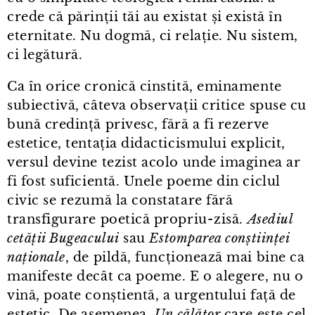
crede că părinții tăi au existat și există în
eternitate. Nu dogmă, ci relație. Nu sistem,
ci legătură.
Ca în orice cronică cinstită, eminamente
subiectivă, câteva observații critice spuse cu
bună credință privesc, fără a fi rezerve
estetice, tentația didacticismului explicit,
versul devine tezist acolo unde imaginea ar
fi fost suficientă. Unele poeme din ciclul
civic se rezumă la constatare fără
transfigurare poetică propriu⁠-⁠zisă.
Asediul
cetății Bugeacului
sau
Estomparea conștiinței
naționale
, de pildă, funcționează mai bine ca
manifeste decât ca poeme. E o alegere, nu o
vină, poate conștientă, a urgentului față de
estetic. De asemenea,
Un călător
care este cel