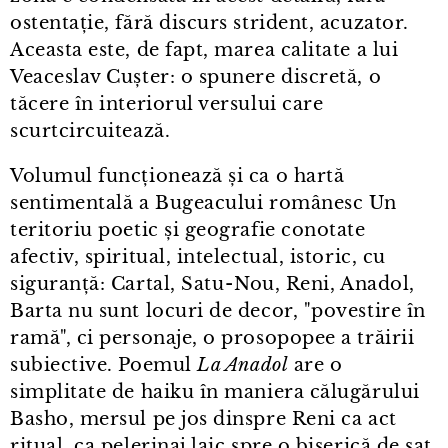
ostentație, fără discurs strident, acuzator.
Aceasta este, de fapt, marea calitate a lui
Veaceslav Cușter: o spunere discretă, o
tăcere în interiorul versului care
scurtcircuitează.
Volumul funcționează și ca o hartă
sentimentală a Bugeacului românesc Un
teritoriu poetic și geografie conotate
afectiv, spiritual, intelectual, istoric, cu
siguranță: Cartal, Satu⁠-⁠Nou, Reni, Anadol,
Barta nu sunt locuri de decor, "povestire în
ramă", ci personaje, o prosopopee a trăirii
subiective. Poemul
La Anadol
are o
simplitate de haiku în maniera călugărului
Basho, mersul pe jos dinspre Reni ca act
ritual, ca pelerinaj laic spre o biserică de sat.