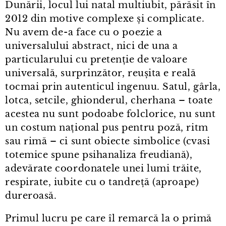
Dunării, locul lui natal multiubit, părăsit în
2012 din motive complexe și complicate.
Nu avem de⁠-⁠a face cu o poezie a
universalului abstract, nici de una a
particularului cu pretenție de valoare
universală, surprinzător, reușita e reală
tocmai prin autenticul ingenuu. Satul, gârla,
lotca, setcile, ghionderul, cherhana – toate
acestea nu sunt podoabe folclorice, nu sunt
un costum național pus pentru poză, ritm
sau rimă – ci sunt obiecte simbolice (cvasi
totemice spune psihanaliza freudiană),
adevărate coordonatele unei lumi trăite,
respirate, iubite cu o tandreță (aproape)
dureroasă.
Primul lucru pe care îl remarcă la o primă