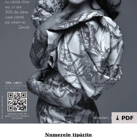
⤓ PDF
Numerele tipărite