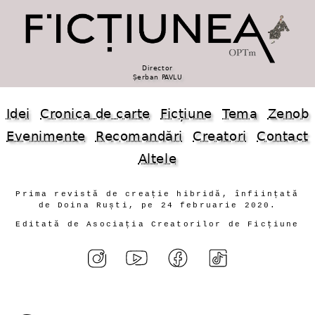
Director
Șerban PAVLU
Idei
Cronica de carte
Ficțiune
Tema
Zenob
Evenimente
Recomandări
Creatori
Contact
Altele
Prima revistă de creație hibridă, înființată
de Doina Ruști, pe 24 februarie 2020.
Editată de Asociația Creatorilor de Ficțiune