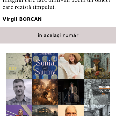
imaginii care face dintr⁠-⁠un poem un obiect
care rezistă timpului.
Virgil BORCAN
în același număr