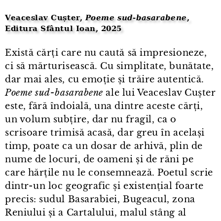
Veaceslav Cușter,
Poeme sud⁠-⁠basarabene
,
Editura Sfântul Ioan, 2025
Există cărți care nu caută să impresioneze,
ci să mărturisească. Cu simplitate, bunătate,
dar mai ales, cu emoție și trăire autentică.
Poeme sud⁠-⁠basarabene
ale lui Veaceslav Cușter
este, fără îndoială, una dintre aceste cărți,
un volum subțire, dar nu fragil, ca o
scrisoare trimisă acasă, dar greu în același
timp, poate ca un dosar de arhivă, plin de
nume de locuri, de oameni și de răni pe
care hărțile nu le consemnează. Poetul scrie
dintr⁠-⁠un loc geografic și existențial foarte
precis: sudul Basarabiei, Bugeacul, zona
Reniului și a Cartalului, malul stâng al