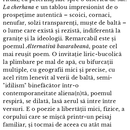
La cherhana
e un tablou impresionist de o
prospețime autentică – scoici, cornaci,
nenufar, solzi transparenți, muște de baltă –
o lume care există și rezistă, indiferentă la
granițe și la ideologii. Remarcabil este și
poemul
Alternativă basarabeană
, poate cel
mai reușit poem. O invitație liric⁠-⁠bucolică
la plimbare pe mal de apă, cu bifurcații
multiple, cu geografii mici și precise, cu
acel ritm lenevit al verii de baltă, semi-
"idilism" binefăcător într⁠-⁠o
contemporaneitate aliena(n)tă, poemul
respiră, se dilată, lasă aerul să intre între
versuri. E o poezie a libertății mici, fizice, a
corpului care se mișcă printr⁠-⁠un peisaj
familiar, și tocmai de aceea cu atât mai