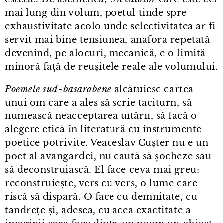
mai lung din volum, poetul tinde spre
exhaustivitate acolo unde selectivitatea ar fi
servit mai bine tensiunea, anafora repetată
devenind, pe alocuri, mecanică, e o limită
minoră față de reușitele reale ale volumului.
Poemele sud⁠-⁠basarabene
alcătuiesc cartea
unui om care a ales să scrie taciturn, să
numească neacceptarea uitării, să facă o
alegere etică în literatură cu instrumente
poetice potrivite. Veaceslav Cușter nu e un
poet al avangardei, nu caută să șocheze sau
să deconstruiască. El face ceva mai greu:
reconstruiește, vers cu vers, o lume care
riscă să dispară. O face cu demnitate, cu
tandrețe și, adesea, cu acea exactitate a