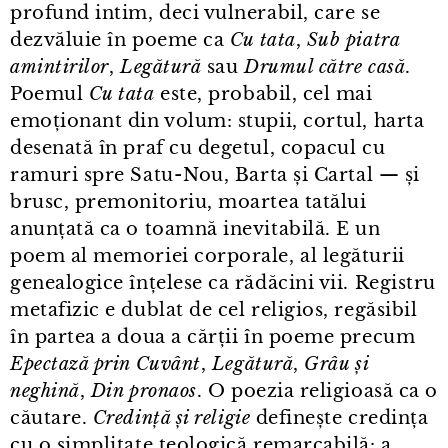
profund intim, deci vulnerabil, care se
dezvăluie în poeme ca
Cu tata
,
Sub piatra
amintirilor
,
Legătură
sau
Drumul către casă
.
Poemul
Cu tata
este, probabil, cel mai
emoționant din volum: stupii, cortul, harta
desenată în praf cu degetul, copacul cu
ramuri spre Satu⁠-⁠Nou, Barta și Cartal — și
brusc, premonitoriu, moartea tatălui
anunțată ca o toamnă inevitabilă. E un
poem al memoriei corporale, al legăturii
genealogice înțelese ca rădăcini vii. Registru
metafizic e dublat de cel religios, regăsibil
în partea a doua a cărții în poeme precum
Epectază prin Cuvânt
,
Legătură
,
Grâu și
neghină
,
Din pronaos
. O poezia religioasă ca o
căutare.
Credință și religie
definește credința
cu o simplitate teologică remarcabilă: a