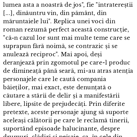
lumea asta a noastră de jos", fie "intratereștii
[...], dinăuntru vin, din pământ, din
măruntaiele lui". Replica unei voci din
roman rezumă perfect această construcție,
"că‑n cazul lor sunt mai multe teme care se
suprapun fără noimă, se contrazic și se
anulează reciproc". Mai apoi, deși
deranjează prin zgomotul pe care⁠-⁠l produc
de dimineață până seară, mi⁠-⁠au atras atenția
personajele care le caută compania
băieților, mai exact, este denunțată o
căutare a stării de delir și a manifestării
libere, lipsite de prejudecăți. Prin diferite
pretexte, aceste personaje ajung să suporte
aceleași călătorii pe care le reclamă tinerii,
suportând episoade halucinante, despre
drumuri, clădiri și peisaje, ca, în cele din