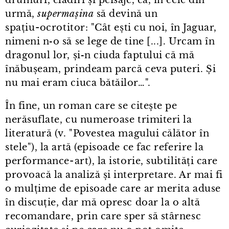
urmă,
supermașina
să devină un
spațiu⁠-⁠ocrotitor: "Cât ești cu noi, în Jaguar,
nimeni n‑o să se lege de tine [...]. Urcam în
dragonul lor, și‑n ciuda faptului că mă
înăbușeam, prindeam parcă ceva puteri. Și
nu mai eram ciuca bătăilor…".
În fine, un roman care se citește pe
nerăsuflate, cu numeroase trimiteri la
literatură (v. "Povestea magului călător în
stele"), la artă (episoade ce fac referire la
performance⁠-⁠art), la istorie, subtilități care
provoacă la analiză și interpretare. Ar mai fi
o mulțime de episoade care ar merita aduse
în discuție, dar mă opresc doar la o altă
recomandare, prin care sper să stârnesc