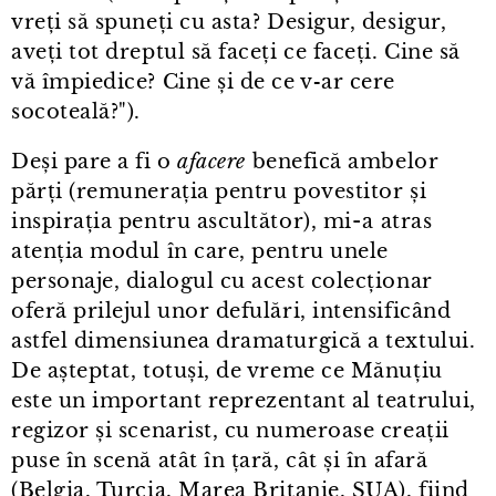
vreți să spuneți cu asta? Desigur, desigur,
aveți tot dreptul să faceți ce faceți. Cine să
vă împiedice? Cine și de ce v‑ar cere
socoteală?").
Deși pare a fi o
afacere
benefică ambelor
părți (remunerația pentru povestitor și
inspirația pentru ascultător), mi⁠-⁠a atras
atenția modul în care, pentru unele
personaje, dialogul cu acest colecționar
oferă prilejul unor defulări, intensificând
astfel dimensiunea dramaturgică a textului.
De așteptat, totuși, de vreme ce Mănuțiu
este un important reprezentant al teatrului,
regizor și scenarist, cu numeroase creații
puse în scenă atât în țară, cât și în afară
(Belgia, Turcia, Marea Britanie, SUA), fiind