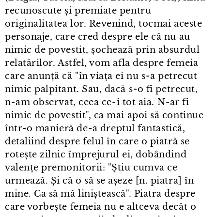
recunoscute și premiate pentru
originalitatea lor. Revenind, tocmai aceste
personaje, care cred despre ele că nu au
nimic de povestit, șochează prin absurdul
relatărilor. Astfel, vom afla despre femeia
care anunță că "în viața ei nu s⁠-⁠a petrecut
nimic palpitant. Sau, dacă s⁠-⁠o fi petrecut,
n⁠-⁠am observat, ceea ce⁠-⁠i tot aia. N⁠-⁠ar fi
nimic de povestit", ca mai apoi să continue
într⁠-⁠o manieră de⁠-⁠a dreptul fantastică,
detaliind despre felul în care o piatră se
rotește zilnic împrejurul ei, dobândind
valențe premonitorii: "Știu cumva ce
urmează. Și că o să se așeze [n. piatra] în
mine. Ca să mă liniștească". Piatra despre
care vorbește femeia nu e altceva decât o