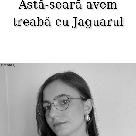
Astă-seară avem
treabă cu Jaguarul