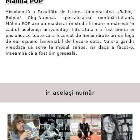
Mălina POP
Absolventă a Facultății de Litere, Universitatea ,,Babeș-
Bolyai" Cluj⁠-⁠Napoca, specializarea română-italiană,
Mălina POP are un masterat în studii literare românești în
cadrul aceleiași universități. Literatura i⁠-⁠a fost prima ei
pasiune, cu toate că a încercat de nenumărate ori să fugă
de ea, eșuând lamentabil de fiecare dată. Nu s⁠-⁠a gândit
vreodată să scrie la modul serios, iar dacă a făcut⁠-⁠o,
înseamnă că a fost din greșeală.
în același număr