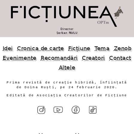
Director
Șerban PAVLU
Idei
Cronica de carte
Ficțiune
Tema
Zenob
Evenimente
Recomandări
Creatori
Contact
Altele
Prima revistă de creație hibridă, înființată
de Doina Ruști, pe 24 februarie 2020.
Editată de Asociația Creatorilor de Ficțiune