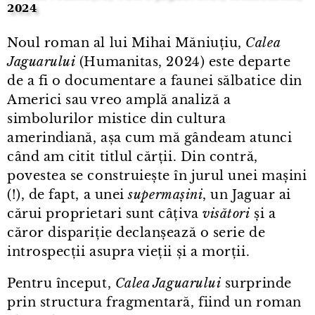
2024
Noul roman al lui Mihai Măniuțiu,
Calea
Jaguarului
(Humanitas, 2024) este departe
de a fi o documentare a faunei sălbatice din
Americi sau vreo amplă analiză a
simbolurilor mistice din cultura
amerindiană, așa cum mă gândeam atunci
când am citit titlul cărții. Din contră,
povestea se construiește în jurul unei mașini
(!), de fapt, a unei
supermașini
, un Jaguar ai
cărui proprietari sunt câțiva
visători
și a
căror dispariție declanșează o serie de
introspecții asupra vieții și a morții.
Pentru început,
Calea Jaguarului
surprinde
prin structura fragmentară, fiind un roman