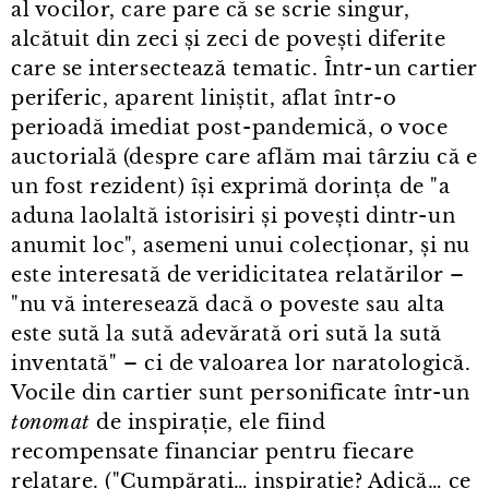
al vocilor, care pare că se scrie singur,
alcătuit din zeci și zeci de povești diferite
care se intersectează tematic. Într⁠-⁠un cartier
periferic, aparent liniștit, aflat într⁠-⁠o
perioadă imediat post⁠-⁠pandemică, o voce
auctorială (despre care aflăm mai târziu că e
un fost rezident) își exprimă dorința de "a
aduna laolaltă istorisiri și povești dintr⁠-⁠un
anumit loc", asemeni unui colecționar, și nu
este interesată de veridicitatea relatărilor –
"nu vă interesează dacă o poveste sau alta
este sută la sută adevărată ori sută la sută
inventată" – ci de valoarea lor naratologică.
Vocile din cartier sunt personificate într⁠-⁠un
tonomat
de inspirație, ele fiind
recompensate financiar pentru fiecare
relatare. ("Cumpărați… inspirație? Adică… ce