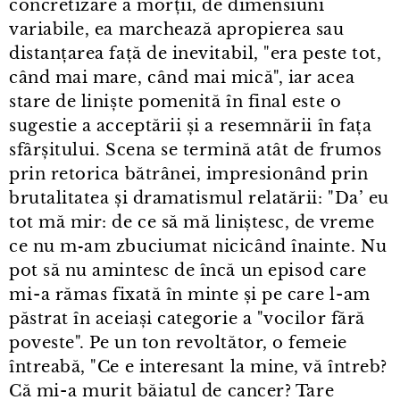
concretizare a morții, de dimensiuni
variabile, ea marchează apropierea sau
distanțarea față de inevitabil, "era peste tot,
când mai mare, când mai mică", iar acea
stare de liniște pomenită în final este o
sugestie a acceptării și a resemnării în fața
sfârșitului. Scena se termină atât de frumos
prin retorica bătrânei, impresionând prin
brutalitatea și dramatismul relatării: "Da’ eu
tot mă mir: de ce să mă liniștesc, de vreme
ce nu m‑am zbuciumat nicicând înainte. Nu
pot să nu amintesc de încă un episod care
mi⁠-⁠a rămas fixată în minte și pe care l⁠-⁠am
păstrat în aceiași categorie a "vocilor fără
poveste". Pe un ton revoltător, o femeie
întreabă, "Ce e interesant la mine, vă întreb?
Că mi⁠-⁠a murit băiatul de cancer? Tare