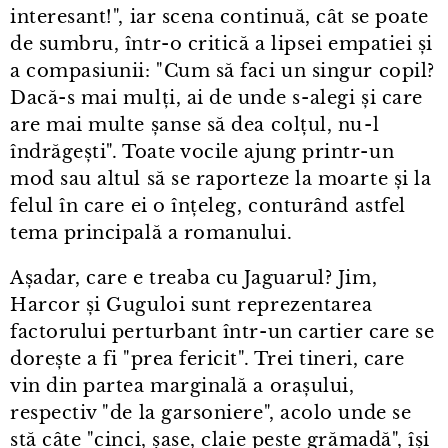
interesant!", iar scena continuă, cât se poate
de sumbru, într⁠-⁠o critică a lipsei empatiei și
a compasiunii: "Cum să faci un singur copil?
Dacă-s mai mulți, ai de unde s⁠-⁠alegi și care
are mai multe șanse să dea colțul, nu⁠-⁠l
îndrăgești". Toate vocile ajung printr⁠-⁠un
mod sau altul să se raporteze la moarte și la
felul în care ei o înțeleg, conturând astfel
tema principală a romanului.
Așadar, care e treaba cu Jaguarul? Jim,
Harcor și Guguloi sunt reprezentarea
factorului perturbant într⁠-⁠un cartier care se
dorește a fi "prea fericit". Trei tineri, care
vin din partea marginală a orașului,
respectiv "de la garsoniere", acolo unde se
stă câte "cinci, șase, claie peste grămadă", își