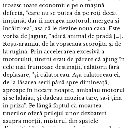
irosesc toate economiile pe o mașină
defectă, "care nu se putea da pe roți decât
împinsă, dar îi mergea motorul, mergea și
încălzirea", așa că le devine noua casa. Este
vorba de Jaguar, "adică animal de pradă […].
Roșu‑arămiu, de la vopseaua scorojită și de
la rugină. Prin accelerarea excesivă a
motorului, tinerii erau de părere că ajung în
cele mai frumoase destinații, călătorii fără
deplasare, "și călătoreau. Așa călătoreau ei,
de la lăsarea serii până spre dimineață,
aproape în fiecare noapte, ambalau motorul
și se lălăiau, și dădeau muzica tare, să‑i țină
în priză". Pe lângă faptul că moartea
tinerilor oferă prilejul unor dezbateri
asupra morții, misterul din spatele