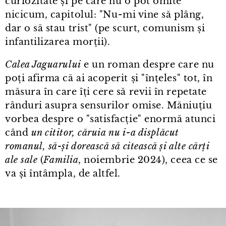
curiozitate și pe care nu o pot omite
nicicum, capitolul: "Nu⁠-⁠mi vine să plâng,
dar o să stau trist" (pe scurt, comunism și
infantilizarea morții).
Calea Jaguarului
e un roman despre care nu
poți afirma că ai acoperit și "înțeles" tot, în
măsura în care îți cere să revii în repetate
rânduri asupra sensurilor omise. Măniuțiu
vorbea despre o "satisfacție" enormă atunci
când
un cititor, căruia nu i⁠-⁠a displăcut
romanul, să-și dorească să citească și alte cărți
ale sale
(
Familia
, noiembrie 2024), ceea ce se
va și întâmpla, de altfel.