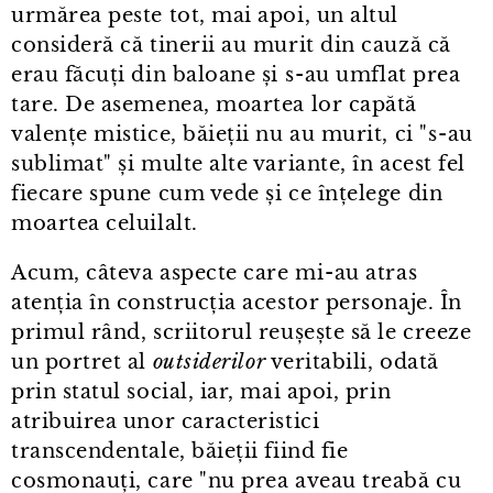
urmărea peste tot, mai apoi, un altul
consideră că tinerii au murit din cauză că
erau făcuți din baloane și s⁠-⁠au umflat prea
tare. De asemenea, moartea lor capătă
valențe mistice, băieții nu au murit, ci "s⁠-⁠au
sublimat" și multe alte variante, în acest fel
fiecare spune cum vede și ce înțelege din
moartea celuilalt.
Acum, câteva aspecte care mi⁠-⁠au atras
atenția în construcția acestor personaje. În
primul rând, scriitorul reușește să le creeze
un portret al
outsiderilor
veritabili, odată
prin statul social, iar, mai apoi, prin
atribuirea unor caracteristici
transcendentale, băieții fiind fie
cosmonauți, care "nu prea aveau treabă cu