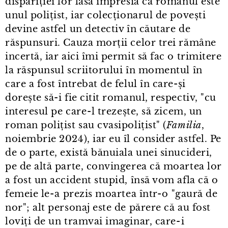
dispariției lor lasă impresia că romanul este
unul polițist, iar colecționarul de povești
devine astfel un detectiv în căutare de
răspunsuri. Cauza morții celor trei rămâne
incertă, iar aici îmi permit să fac o trimitere
la răspunsul scriitorului în momentul în
care a fost întrebat de felul în care-și
dorește să-i fie citit romanul, respectiv, "cu
interesul pe care⁠-⁠l trezește, să zicem, un
roman polițist sau cvasipolițist" (
Familia
,
noiembrie 2024), iar eu îl consider astfel. Pe
de o parte, există bănuiala unei sinucideri,
pe de altă parte, convingerea că moartea lor
a fost un accident stupid, însă vom afla că o
femeie le⁠-⁠a prezis moartea într⁠-⁠o "gaură de
nor"; alt personaj este de părere că au fost
loviți de un tramvai imaginar, care⁠-⁠i