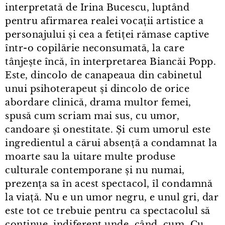
interpretată de Irina Bucescu, luptând
pentru afirmarea realei vocații artistice a
personajului și cea a fetiței rămase captive
într⁠-⁠o copilărie neconsumată, la care
tânjește încă, în interpretarea Biancăi Popp.
Este, dincolo de canapeaua din cabinetul
unui psihoterapeut și dincolo de orice
abordare clinică, drama multor femei,
spusă cum scriam mai sus, cu umor,
candoare și onestitate. Și cum umorul este
ingredientul a cărui absență a condamnat la
moarte sau la uitare multe produse
culturale contemporane și nu numai,
prezența sa în acest spectacol, îl condamnă
la viață. Nu e un umor negru, e unul gri, dar
este tot ce trebuie pentru ca spectacolul să
continue, indiferent unde, când, cum. Cu