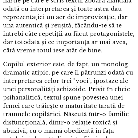
hârtie pe care e scris textul zboară alandala
odată cu interpretarea și toate astea dau
reprezentației un aer de improvizație, dar
una autentică și reușită, făcându⁠-⁠te să te
întrebi câte repetiții au făcut protagonistele,
dar totodată și ce importanță ar mai avea,
câtă vreme totul iese atât de bine.
Copilul exterior este, de fapt, un monolog
dramatic atipic, pe care îl pătrunzi odată cu
interpretarea celor trei "voci", ipostaze ale
unei personalități schizoide. Privit în cheie
psihanalitică, textul spune povestea unei
femei care trăiește o maturitate tarată de
traumele copilăriei. Născută într⁠-⁠o familie
disfuncțională, dintr⁠-⁠o relație toxică și
abuzivă, cu o mamă obedientă în fața