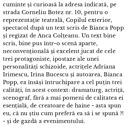
cuminte și curioasă la adresa indicată, pe
strada Corneliu Botez nr. 10, pentru o
reprezentație teatrală, Copilul exterior,
spectacol după un text scris de Bianca Popp
și regizat de Anca Colțeanu. Un text bine
scris, bine pus într⁠-⁠o scenă aparte,
neconvențională și excelent jucat de cele
trei protagoniste, ipostaze ale unei
personalități schizoide, actrițele Adriana
Irimescu, Irina Bucescu și autoarea, Bianca
Popp, ea însăși întruchipare a cel puțin trei
calități, în acest context: dramaturg, actriță,
scenograf, fără a mai pomeni de calitatea ei
esențială, de creatoare de haine - asta spun
eu, că nu știu cum preferă ea să i se spună ?!
- și de gazdă a evenimentului.