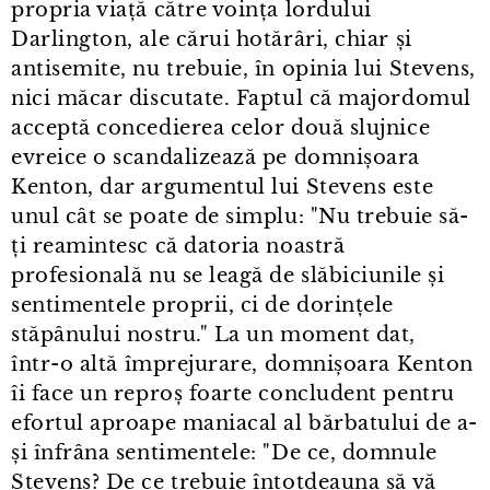
propria viață către voința lordului
Darlington, ale cărui hotărâri, chiar și
antisemite, nu trebuie, în opinia lui Stevens,
nici măcar discutate. Faptul că majordomul
acceptă concedierea celor două slujnice
evreice o scandalizează pe domnișoara
Kenton, dar argumentul lui Stevens este
unul cât se poate de simplu: "Nu trebuie să-
ți reamintesc că datoria noastră
profesională nu se leagă de slăbiciunile și
sentimentele proprii, ci de dorințele
stăpânului nostru." La un moment dat,
într⁠-⁠o altă împrejurare, domnișoara Kenton
îi face un reproș foarte concludent pentru
efortul aproape maniacal al bărbatului de a-
și înfrâna sentimentele: "De ce, domnule
Stevens? De ce trebuie întotdeauna să vă