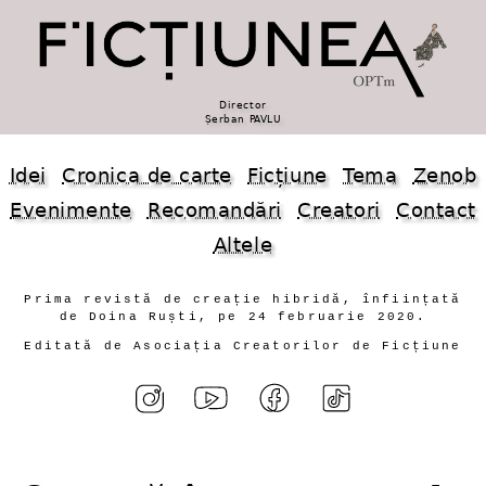
Director
Șerban PAVLU
Idei
Cronica de carte
Ficțiune
Tema
Zenob
Evenimente
Recomandări
Creatori
Contact
Altele
Prima revistă de creație hibridă, înființată
de Doina Ruști, pe 24 februarie 2020.
Editată de Asociația Creatorilor de Ficțiune