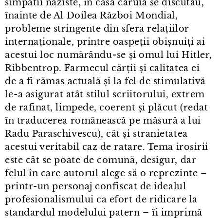
simpatii naziste, în casa căruia se discutau,
înainte de Al Doilea Război Mondial,
probleme stringente din sfera relațiilor
internaționale, printre oaspeții obișnuiți ai
acestui loc numărându⁠-⁠se și omul lui Hitler,
Ribbentrop. Farmecul cărții și calitatea ei
de a fi rămas actuală și la fel de stimulativă
le⁠-⁠a asigurat atât stilul scriitorului, extrem
de rafinat, limpede, coerent și plăcut (redat
în traducerea românească pe măsură a lui
Radu Paraschivescu), cât și stranietatea
acestui veritabil caz de ratare. Tema irosirii
este cât se poate de comună, desigur, dar
felul în care autorul alege să o reprezinte –
printr⁠-⁠un personaj confiscat de idealul
profesionalismului ca efort de ridicare la
standardul modelului patern – îi imprimă