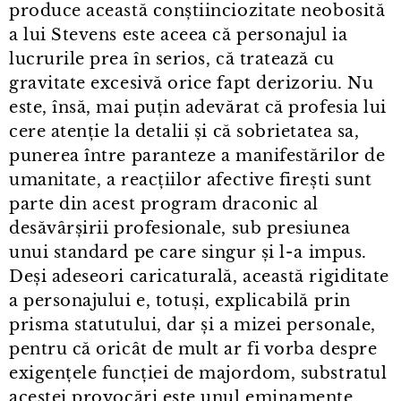
produce această conștiinciozitate neobosită
a lui Stevens este aceea că personajul ia
lucrurile prea în serios, că tratează cu
gravitate excesivă orice fapt derizoriu. Nu
este, însă, mai puțin adevărat că profesia lui
cere atenție la detalii și că sobrietatea sa,
punerea între paranteze a manifestărilor de
umanitate, a reacțiilor afective firești sunt
parte din acest program draconic al
desăvârșirii profesionale, sub presiunea
unui standard pe care singur și l⁠-⁠a impus.
Deși adeseori caricaturală, această rigiditate
a personajului e, totuși, explicabilă prin
prisma statutului, dar și a mizei personale,
pentru că oricât de mult ar fi vorba despre
exigențele funcției de majordom, substratul
acestei provocări este unul eminamente