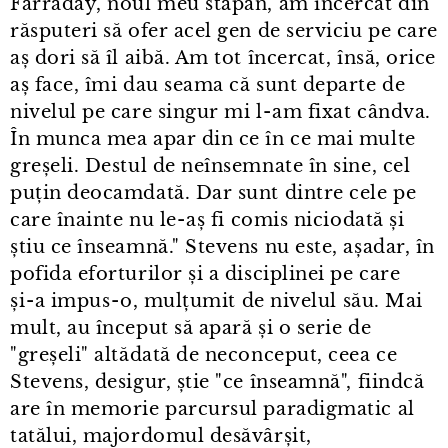
Farraday, noul meu stăpân, am încercat din
răsputeri să ofer acel gen de serviciu pe care
aș dori să îl aibă. Am tot încercat, însă, orice
aș face, îmi dau seama că sunt departe de
nivelul pe care singur mi l⁠-⁠am fixat cândva.
În munca mea apar din ce în ce mai multe
greșeli. Destul de neînsemnate în sine, cel
puțin deocamdată. Dar sunt dintre cele pe
care înainte nu le⁠-⁠aș fi comis niciodată și
știu ce înseamnă." Stevens nu este, așadar, în
pofida eforturilor și a disciplinei pe care
și⁠-⁠a impus⁠-⁠o, mulțumit de nivelul său. Mai
mult, au început să apară și o serie de
"greșeli" altădată de neconceput, ceea ce
Stevens, desigur, știe "ce înseamnă", fiindcă
are în memorie parcursul paradigmatic al
tatălui, majordomul desăvârșit,