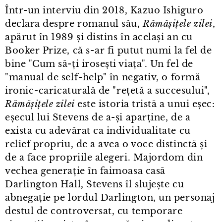
Într⁠-⁠un interviu din 2018, Kazuo Ishiguro
declara despre romanul său,
Rămășițele zilei
,
apărut în 1989 și distins în același an cu
Booker Prize, că s⁠-⁠ar fi putut numi la fel de
bine "Cum să-ți irosești viața". Un fel de
"manual de self⁠-⁠help" în negativ, o formă
ironic⁠-⁠caricaturală de "rețetă a succesului",
Rămășițele zilei
este istoria tristă a unui eșec:
eșecul lui Stevens de a-și aparține, de a
exista cu adevărat ca individualitate cu
relief propriu, de a avea o voce distinctă și
de a face propriile alegeri. Majordom din
vechea generație în faimoasa casă
Darlington Hall, Stevens îl slujește cu
abnegație pe lordul Darlington, un personaj
destul de controversat, cu temporare