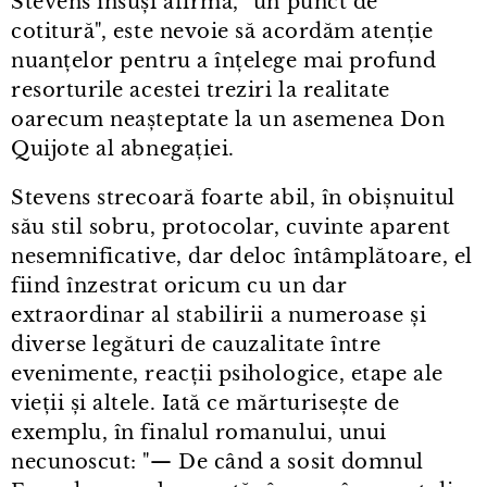
Stevens însuși afirmă, "un punct de
cotitură", este nevoie să acordăm atenție
nuanțelor pentru a înțelege mai profund
resorturile acestei treziri la realitate
oarecum neașteptate la un asemenea Don
Quijote al abnegației.
Stevens strecoară foarte abil, în obișnuitul
său stil sobru, protocolar, cuvinte aparent
nesemnificative, dar deloc întâmplătoare, el
fiind înzestrat oricum cu un dar
extraordinar al stabilirii a numeroase și
diverse legături de cauzalitate între
evenimente, reacții psihologice, etape ale
vieții și altele. Iată ce mărturisește de
exemplu, în finalul romanului, unui
necunoscut: "— De când a sosit domnul