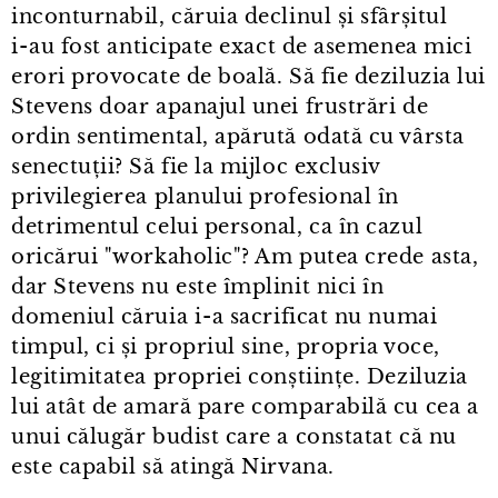
inconturnabil, căruia declinul și sfârșitul
i⁠-⁠au fost anticipate exact de asemenea mici
erori provocate de boală. Să fie deziluzia lui
Stevens doar apanajul unei frustrări de
ordin sentimental, apărută odată cu vârsta
senectuții? Să fie la mijloc exclusiv
privilegierea planului profesional în
detrimentul celui personal, ca în cazul
oricărui "workaholic"? Am putea crede asta,
dar Stevens nu este împlinit nici în
domeniul căruia i⁠-⁠a sacrificat nu numai
timpul, ci și propriul sine, propria voce,
legitimitatea propriei conștiințe. Deziluzia
lui atât de amară pare comparabilă cu cea a
unui călugăr budist care a constatat că nu
este capabil să atingă Nirvana.