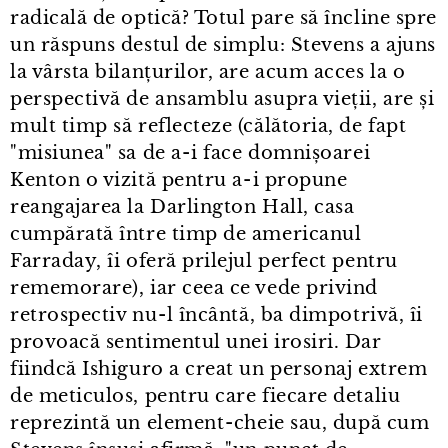
radicală de optică? Totul pare să încline spre
un răspuns destul de simplu: Stevens a ajuns
la vârsta bilanțurilor, are acum acces la o
perspectivă de ansamblu asupra vieții, are și
mult timp să reflecteze (călătoria, de fapt
"misiunea" sa de a⁠-⁠i face domnișoarei
Kenton o vizită pentru a⁠-⁠i propune
reangajarea la Darlington Hall, casa
cumpărată între timp de americanul
Farraday, îi oferă prilejul perfect pentru
rememorare), iar ceea ce vede privind
retrospectiv nu⁠-⁠l încântă, ba dimpotrivă, îi
provoacă sentimentul unei irosiri. Dar
fiindcă Ishiguro a creat un personaj extrem
de meticulos, pentru care fiecare detaliu
reprezintă un element⁠-⁠cheie sau, după cum