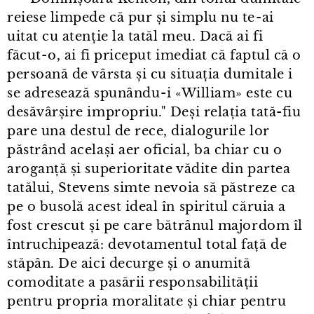
reiese limpede că pur și simplu nu te⁠-⁠ai
uitat cu atenție la tatăl meu. Dacă ai fi
făcut⁠-⁠o, ai fi priceput imediat că faptul că o
persoană de vârsta și cu situația dumitale i
se adresează spunându⁠-⁠i «William» este cu
desăvârșire impropriu." Deși relația tată-fiu
pare una destul de rece, dialogurile lor
păstrând același aer oficial, ba chiar cu o
aroganță și superioritate vădite din partea
tatălui, Stevens simte nevoia să păstreze ca
pe o busolă acest ideal în spiritul căruia a
fost crescut și pe care bătrânul majordom îl
întruchipează: devotamentul total față de
stăpân. De aici decurge și o anumită
comoditate a pasării responsabilității
pentru propria moralitate și chiar pentru