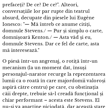
prefaceți? De ce? De ce?". Alteori,
conversațiile lor par rupte din teatrul
absurd, decupate din piesele lui Eugène
Ionesco: "— Mă întreb ce anume citiți,
domnule Stevens./ — Pur și simplu o carte,
domnișoară Kenton./ — Asta văd și eu,
domnule Stevens. Dar ce fel de carte, asta
mă interesează."
O piesă într⁠-⁠un angrenaj, o rotiță într⁠-⁠un
mecanism (la un moment dat, însuși
personajul⁠-⁠narator recurge la reprezentarea
lumii ca o roată în care majordomii valoroși
aspiră către centru) pe care, cu obstinația
căii drepte, trebuie să-l creadă funcțional și
chiar performant – acesta este Stevens. El
nu-și va aparține niciodată, dar această stare