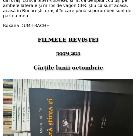
din oraș, cu scară
art-nouveau
și lift ca de spital, cu uși pe
ambele laterale și miros de vagon CFR, știu că sunt acasă,
acasă în București, orașul în care până și porumbeii sunt de
partea mea.
Roxana DUMITRACHE
FILMELE REVISTEI
DOOM 2023
Cărțile lunii octombrie