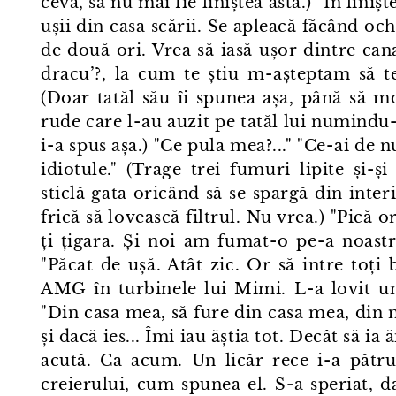
ceva, să nu mai fie liniștea asta.) "În liniș
ușii din casa scării. Se apleacă făcând och
de două ori. Vrea să iasă ușor dintre ca
dracu’?, la cum te știu m⁠-⁠așteptam să t
(Doar tatăl său îi spunea așa, până să mo
rude care l⁠-⁠au auzit pe tatăl lui numindu⁠
i⁠-⁠a spus așa.) "Ce pula mea?..." "Ce⁠-⁠ai de
idiotule." (Trage trei fumuri lipite și-și 
sticlă gata oricând să se spargă din inte
frică să lovească filtrul. Nu vrea.) "Pică 
ți țigara. Și noi am fumat⁠-⁠o pe⁠-⁠a noas
"Păcat de ușă. Atât zic. Or să intre toți 
AMG în turbinele lui Mimi. L⁠-⁠a lovit un
"Din casa mea, să fure din casa mea, din
și dacă ies... Îmi iau ăștia tot. Decât să ia
acută. Ca acum. Un licăr rece i⁠-⁠a pătru
creierului, cum spunea el. S⁠-⁠a speriat, 