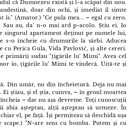
ndul că Dumnezeu există și l⁠-⁠a scăpat din nou.
andestină, doar din ochi, și imediat îl simte
st îs." (Amator.) "Ce pula mea... – egal cu zero.
 Sau au, da’ n⁠-⁠o mai ard p⁠-⁠acolo. Știu ei. Io
ste singurul apartament deținut pe numele lui,
e s⁠-⁠o încheie cu drumurile la sârbi. Aducea
te cu Perica Gula, Vida Pavlović, și alte cereri.
e primării sudau "țigările lu’ Mimi". Avea cel
mor io, țigările lu’ Mimi te vindecă. Uită-te și
ouă. Din umăr, nu din încheietură. Deja nu mai
. Ei știau, și el știa, cumva, – în genul moartea
încheia – dar nu așa devreme. Toți cunoscuții
nii abia așteptau, alții așteptau să urmeze. În
chiar el, pe față. Își permiteau să deschidă ușa
e scape.) "N⁠-⁠are sens cu bomba. Putem și cu