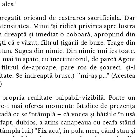
 ales."
pregătit oricând de castrarea sacrificială. Dar
tensitatea. Mimi își ridică privirea spre lustra
na dreaptă și imediat o coboară, apropiind din
 ști că e văzut, filtrul țigării de buze. Trage din
 tutun. Sugea din nimic. Din nimic îmi ies toate.
 mai în spate, cu încetinitorul, de parcă Agent
ltrul de⁠-⁠aproape, pare ros de șoareci, și⁠-⁠l
tate. Se îndreaptă brusc.) "’mi⁠-⁠aș p..." (Acestea
)
ropria realitate palpabil⁠-⁠vizibilă. Poate un
e⁠-⁠i mai oferea momente fatidice de prezență
adă ce se întâmplă – că vocea și bătăile în ușă
 fapt, dubios, a atins canapeaua cu ceafa stând
tâmplă lui.) "Fix acu’, în pula mea, când stau și