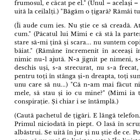
frumosul, e căcat pe el." (Unul – același –
uită la ceilalți.) "Băgăm o țigară? Rămâi tu
(Îi aude cum ies. Nu știe ce să creadă. At
cum." (Păcatul lui Mimi e că stă la parter
stare să-mi țină și scara... nu suntem cop
băiat." (Rămâne încremenit în aceeași î
nimic nu⁠-⁠l ajută. N⁠-⁠a jignit pe nimeni, 
deschis uși, s⁠-⁠a strecurat, nu s⁠-⁠a frecat, 
pentru toți în stânga și⁠-⁠n dreapta, toți sun
unu care să nu...) "Că n⁠-⁠am mai făcut ni
mele, să stau și io cu mine?" (Mimi ia 
conspirație. Și chiar i se întâmplă.)
(Caută pachetul de țigări. E lângă telefon
Primul niciodată în piept. O lasă în scru
albăstrui. Se uită în jur și nu știe de ce. 