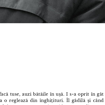
ă tuse, auzi bătăile în ușă. I s⁠-⁠a oprit în gât
ea o reglează din înghițituri. Îl gâdilă și când