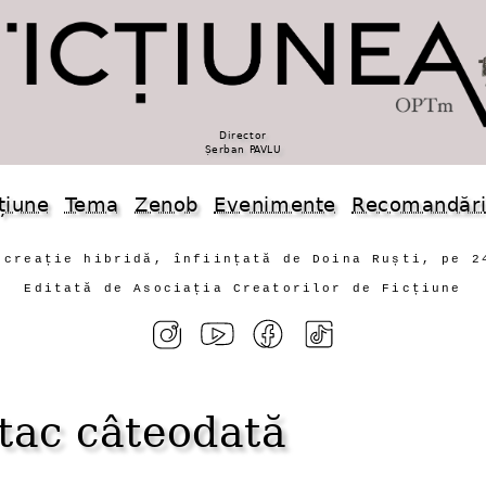
Director
Șerban PAVLU
țiune
Tema
Zenob
Evenimente
Recomandăr
 creație hibridă, înființată de Doina Ruști, pe 2
Editată de Asociația Creatorilor de Ficțiune
 tac câteodată