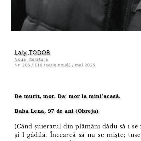
Laly TODOR
Noua literatură
Nr.
206 / 116 (serie nouă) / mai 2025
De murit, mor. Da’ mor la mini’acasă.
Baba Lena, 97 de ani (Obreja)
(Când șuieratul din plămâni dădu să i se fac
și⁠-⁠l gâdilă. Încearcă să nu se miște; tus