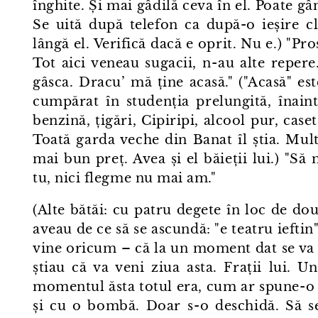
înghite. Și mai gâdilă ceva în el. Poate gâ
Se uită după telefon ca după-o ieșire cl
lângă el. Verifică dacă e oprit. Nu e.) "Pro
Tot aici veneau sugacii, n⁠-⁠au alte repere.
gâsca. Dracu’ mă ține acasă." ("Acasă" e
cumpărat în studenția prelungită, înaint
benzină, țigări, Cipiripi, alcool pur, case
Toată garda veche din Banat îl știa. Mult
mai bun preț. Avea și el băieții lui.) "Să 
tu, nici flegme nu mai am."
(Alte bătăi: cu patru degete în loc de d
aveau de ce să se ascundă: "e teatru ieftin"
vine oricum – că la un moment dat se va 
știau că va veni ziua asta. Frații lui. U
momentul ăsta totul era, cum ar spune⁠-⁠o 
și cu o bombă. Doar s⁠-⁠o deschidă. Să s