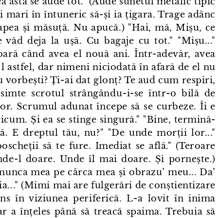
tea asta se aude tot." (Aude sunetul metalic tipic
i mari în întuneric să-și ia țigara. Trage adânc
napea și măsuță. Nu apucă.) "Hai, mă, Mișu, ce
e văd deja la ușă. Cu bagaje cu tot." "Mișu..."
ară când avea el nouă ani. Într⁠-⁠adevăr, avea
-⁠l astfel, dar nimeni niciodată în afară de el nu
 nu vorbești? Ți⁠-⁠ai dat glonț? Te aud cum respiri,
simte scrotul strângându⁠-⁠i-se într⁠-⁠o bilă de
rior. Scrumul adunat începe să se curbeze. Îi e
oricum. Și ea se stinge singură." "Bine, termină-
tră. E dreptul tău, nu?" "De unde morții lor..."
boscheții să te fure. Imediat se află." (Teroare
de⁠-⁠l doare. Unde îl mai doare. Și pornește.)
 munca mea pe cârca mea și obrazu’ meu... Da’
 ăia..." (Mimi mai are fulgerări de conștientizare
ns în viziunea periferică. L⁠-⁠a lovit în inima
dar a înțeles până să treacă spaima. Trebuia să