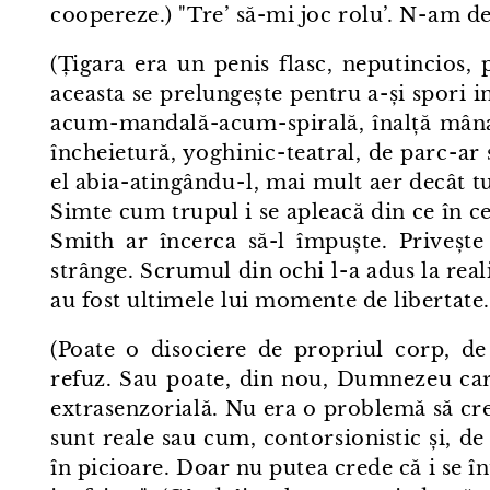
coopereze.) "Tre’ să-mi joc rolu’. N⁠-⁠am de
(Țigara era un penis flasc, neputincios, 
aceasta se prelungește pentru a-și spori in
acum⁠-⁠mandală-acum⁠-⁠spirală, înalță mâ
încheietură, yoghinic⁠-⁠teatral, de parc⁠-⁠ar
el abia⁠-⁠atingându⁠-⁠l, mai mult aer decât
Simte cum trupul i se apleacă din ce în ce
Smith ar încerca să-l împuște. Privește fi
strânge. Scrumul din ochi l⁠-⁠a adus la reali
au fost ultimele lui momente de libertate.
(Poate o disociere de propriul corp, de p
refuz. Sau poate, din nou, Dumnezeu car
extrasenzorială. Nu era o problemă să cre
sunt reale sau cum, contorsionistic și, de
în picioare. Doar nu putea crede că i se în