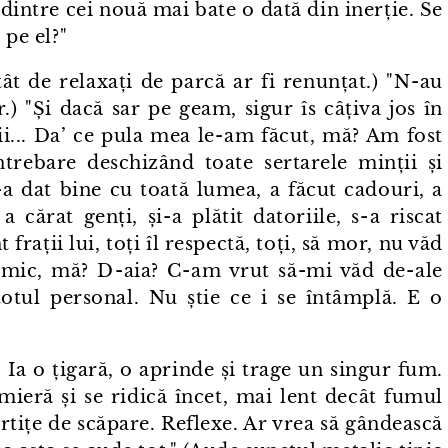
 dintre cei nouă mai bate o dată din inerție. Se
 pe el?"
ât de relaxați de parcă ar fi renunțat.) "N⁠-⁠au
.) "Și dacă sar pe geam, sigur îs câțiva jos în
ii... Da’ ce pula mea le⁠-⁠am făcut, mă? Am fost
ntrebare deschizând toate sertarele minții și
s⁠-⁠a dat bine cu toată lumea, a făcut cadouri, a
a cărat genți, și⁠-⁠a plătit datoriile, s⁠-⁠a riscat
t frații lui, toți îl respectă, toți, să mor, nu văd
mic, mă? D⁠-⁠aia? C⁠-⁠am vrut să-mi văd de⁠-⁠ale
totul personal. Nu știe ce i se întâmplă. E o
. Ia o țigară, o aprinde și trage un singur fum.
mieră și se ridică încet, mai lent decât fumul
Portițe de scăpare. Reflexe. Ar vrea să gândească