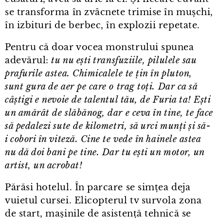
se transforma în zvâcnete trimise în mușchi,
în izbituri de berbec, în explozii repetate.
Pentru că doar vocea monstrului spunea
adevărul:
tu nu ești transfuziile, pilulele sau
prafurile astea. Chimicalele te țin în pluton,
sunt gura de aer pe care o trag toți. Dar ca să
câștigi e nevoie de talentul tău, de Furia ta! Ești
un amărât de slăbănog, dar e ceva în tine, te face
să pedalezi sute de kilometri, să urci munți și să-
i cobori în viteză. Cine te vede în hainele astea
nu dă doi bani pe tine. Dar tu ești un motor, un
artist, un acrobat!
Părăsi hotelul. În parcare se simțea deja
vuietul cursei. Elicopterul tv survola zona
de start, mașinile de asistență tehnică se