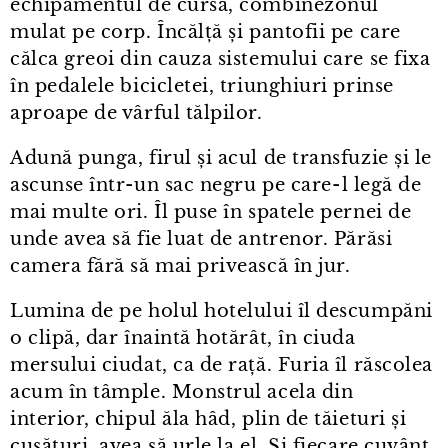
echipamentul de cursă, combinezonul
mulat pe corp. Încălță și pantofii pe care
călca greoi din cauza sistemului care se fixa
în pedalele bicicletei, triunghiuri prinse
aproape de vârful tălpilor.
Adună punga, firul și acul de transfuzie și le
ascunse într⁠-⁠un sac negru pe care⁠-⁠l legă de
mai multe ori. Îl puse în spatele pernei de
unde avea să fie luat de antrenor. Părăsi
camera fără să mai privească în jur.
Lumina de pe holul hotelului îl descumpăni
o clipă, dar înaintă hotărât, în ciuda
mersului ciudat, ca de rață. Furia îl răscolea
acum în tâmple. Monstrul acela din
interior, chipul ăla hâd, plin de tăieturi și
cusături, avea să urle la el. Și fiecare cuvânt