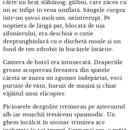
către un braț slăbănog, gălbui, care zăcea cu
un ac înfipt în vena umflată. Sângele curgea
într⁠-⁠un șuvoi molcom, neîntrerupt. Pe
noptiera de lângă pat, blocată de ușa
șifonierului, era deschisă o cutie
dreptunghiulară cu o dischetă moale și un
fond de ten zdrobit în bucățele întărite.
Camera de hotel era întunecată. Draperiile
groase acopereau fereastra din spatele
căreia se auzea un zgomot îndepărtat, voci
purtate de vânt, huruit de mașini și chiar
vâjâitul unui elicopter.
Picioarele dezgolite tremurau pe așternutul
alb iar mușchii tresăreau spasmodic. Un
ghem încâlcit în stomac trimitea ace