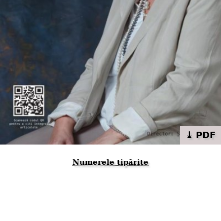
⤓ PDF
Numerele tipărite