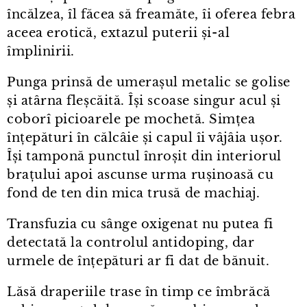
încălzea, îl făcea să freamăte, îi oferea febra
aceea erotică, extazul puterii și⁠-⁠al
împlinirii.
Punga prinsă de umerașul metalic se golise
și atârna fleșcăită. Își scoase singur acul și
coborî picioarele pe mochetă. Simțea
înțepături în călcâie și capul îi vâjâia ușor.
Își tamponă punctul înroșit din interiorul
brațului apoi ascunse urma rușinoasă cu
fond de ten din mica trusă de machiaj.
Transfuzia cu sânge oxigenat nu putea fi
detectată la controlul antidoping, dar
urmele de înțepături ar fi dat de bănuit.
Lăsă draperiile trase în timp ce îmbrăcă