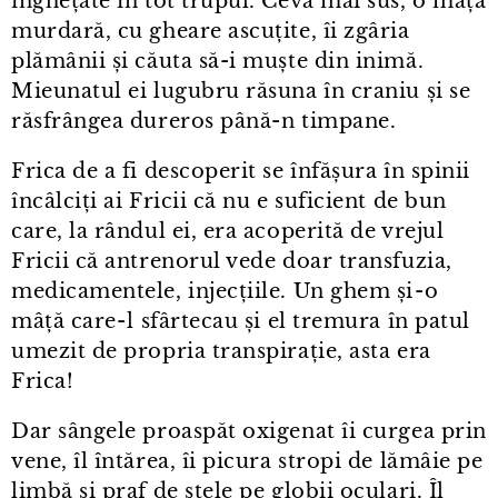
înghețate în tot trupul. Ceva mai sus, o mâță
murdară, cu gheare ascuțite, îi zgâria
plămânii și căuta să-i muște din inimă.
Mieunatul ei lugubru răsuna în craniu și se
răsfrângea dureros până-n timpane.
Frica de a fi descoperit se înfășura în spinii
încâlciți ai Fricii că nu e suficient de bun
care, la rândul ei, era acoperită de vrejul
Fricii că antrenorul vede doar transfuzia,
medicamentele, injecțiile. Un ghem și⁠-⁠o
mâță care⁠-⁠l sfârtecau și el tremura în patul
umezit de propria transpirație, asta era
Frica!
Dar sângele proaspăt oxigenat îi curgea prin
vene, îl întărea, îi picura stropi de lămâie pe
limbă și praf de stele pe globii oculari. Îl