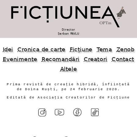
Director
Șerban PAVLU
Idei
Cronica de carte
Ficțiune
Tema
Zenob
Evenimente
Recomandări
Creatori
Contact
Altele
Prima revistă de creație hibridă, înființată
de Doina Ruști, pe 24 februarie 2020.
Editată de Asociația Creatorilor de Ficțiune