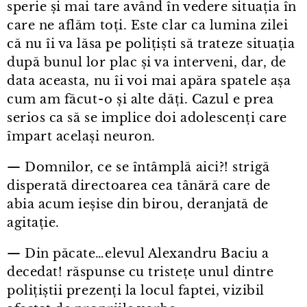
sperie și mai tare având în vedere situația în
care ne aflăm toți. Este clar ca lumina zilei
că nu îi va lăsa pe polițiști să trateze situația
după bunul lor plac și va interveni, dar, de
data aceasta, nu îi voi mai apăra spatele așa
cum am făcut⁠-⁠o și alte dăți. Cazul e prea
serios ca să se implice doi adolescenți care
împart același neuron.
— Domnilor, ce se întâmplă aici?! strigă
disperată directoarea cea tânără care de
abia acum ieșise din birou, deranjată de
agitație.
— Din păcate…elevul Alexandru Baciu a
decedat! răspunse cu tristețe unul dintre
polițiștii prezenți la locul faptei, vizibil