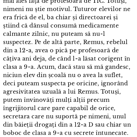
mai ales față de profesoara de TIC. Totuși,
nimeni nu știe motivul. Tuturor elevilor ne
era frică de el, ba chiar și directoarei și
știind că dânsul consumă medicamente
calmante zilnic, nu puteam să nu⁠-⁠l
suspectez. Pe de altă parte, Remus, rebelul
din a 12⁠-⁠a, avea o pică pe profesoară de
câțiva ani deja, de când l⁠-⁠a lăsat corigent în
clasa a 9⁠-⁠a. Acum, dacă stau să mă gandesc,
niciun elev din școală nu o avea la suflet,
deci puteam suspecta pe oricine, ignorând
agresivitatea uzuală a lui Remus. Totuși,
putem învinovăți mulți alții precum
îngrijitorul care pare capabil de orice,
secretara care nu suportă pe nimeni, unul
din băieții drogați din a 12⁠-⁠a D sau chiar un
boboc de clasa a 9⁠-⁠a cu secrete întunecate.