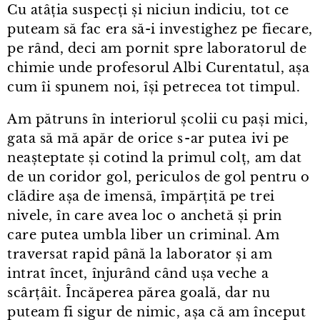
Cu atâția suspecți și niciun indiciu, tot ce
puteam să fac era să-i investighez pe fiecare,
pe rând, deci am pornit spre laboratorul de
chimie unde profesorul Albi Curentatul, așa
cum îi spunem noi, își petrecea tot timpul.
Am pătruns în interiorul școlii cu pași mici,
gata să mă apăr de orice s⁠-⁠ar putea ivi pe
neașteptate și cotind la primul colț, am dat
de un coridor gol, periculos de gol pentru o
clădire așa de imensă, împărțită pe trei
nivele, în care avea loc o anchetă și prin
care putea umbla liber un criminal. Am
traversat rapid până la laborator și am
intrat încet, înjurând când ușa veche a
scârțâit. Încăperea părea goală, dar nu
puteam fi sigur de nimic, așa că am început