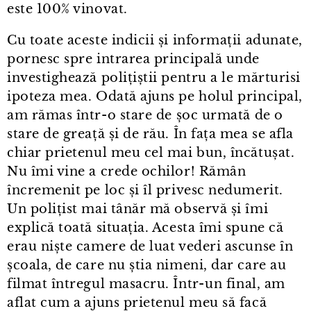
este 100% vinovat.
Cu toate aceste indicii și informații adunate,
pornesc spre intrarea principală unde
investighează polițiștii pentru a le mărturisi
ipoteza mea. Odată ajuns pe holul principal,
am rămas într⁠-⁠o stare de șoc urmată de o
stare de greață și de rău. În fața mea se afla
chiar prietenul meu cel mai bun, încătușat.
Nu îmi vine a crede ochilor! Rămân
încremenit pe loc și îl privesc nedumerit.
Un polițist mai tânăr mă observă și îmi
explică toată situația. Acesta îmi spune că
erau niște camere de luat vederi ascunse în
școala, de care nu știa nimeni, dar care au
filmat întregul masacru. Într⁠-⁠un final, am
aflat cum a ajuns prietenul meu să facă