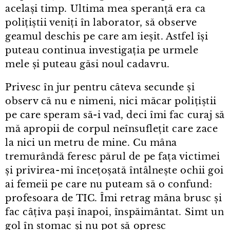
același timp. Ultima mea speranță era ca
polițiștii veniți în laborator, să observe
geamul deschis pe care am ieșit. Astfel își
puteau continua investigația pe urmele
mele și puteau găsi noul cadavru.
Privesc în jur pentru câteva secunde și
observ că nu e nimeni, nici măcar polițiștii
pe care speram să-i vad, deci îmi fac curaj să
mă apropii de corpul neînsuflețit care zace
la nici un metru de mine. Cu mâna
tremurândă feresc părul de pe fața victimei
și privirea⁠-⁠mi încețoșată întâlnește ochii goi
ai femeii pe care nu puteam să o confund:
profesoara de TIC. Îmi retrag mâna brusc și
fac câțiva pași înapoi, înspăimântat. Simt un
gol în stomac și nu pot să opresc