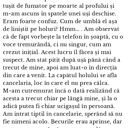
tușit de fumator pe moarte al profului și
m⁠-⁠am ascuns în spatele unei uși deschise.
Eram foarte confuz. Cum de umblă el așa
de liniștit pe holuri? Hmm… . Am observat
că de fapt vorbește la telefon în șoaptă, cu o
voce tremurândă, ci nu singur, cum am
crezut inițial. Acest lucru îl făcea și mai
suspect. Am stat pitit după ușă până când a
trecut de mine, apoi am luat⁠-⁠o în direcția
din care a venit. La capătul holului se afla
cancelaria, loc în care el nu prea călca.
M⁠-⁠am cutremurat încă o dată realizând că
acesta a trecut chiar pe lângă mine, și la o
adică putea fi chiar ucigașul în persoană.
Am intrat tiptil în cancelarie, sperând să nu
fie nimeni acolo. Becurile erau aprinse, dar