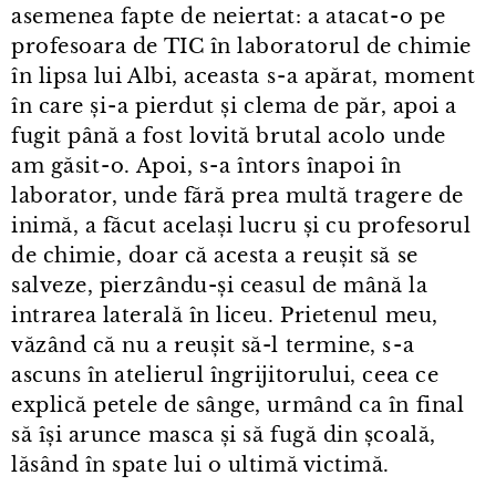
asemenea fapte de neiertat: a atacat⁠-⁠o pe
profesoara de TIC în laboratorul de chimie
în lipsa lui Albi, aceasta s⁠-⁠a apărat, moment
în care și⁠-⁠a pierdut și clema de păr, apoi a
fugit până a fost lovită brutal acolo unde
am găsit⁠-⁠o. Apoi, s⁠-⁠a întors înapoi în
laborator, unde fără prea multă tragere de
inimă, a făcut același lucru și cu profesorul
de chimie, doar că acesta a reușit să se
salveze, pierzându-și ceasul de mână la
intrarea laterală în liceu. Prietenul meu,
văzând că nu a reușit să-l termine, s⁠-⁠a
ascuns în atelierul îngrijitorului, ceea ce
explică petele de sânge, urmând ca în final
să își arunce masca și să fugă din școală,
lăsând în spate lui o ultimă victimă.