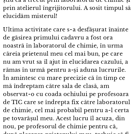
știu că a trecut prin laboratorul de chimie și
prin atelierul îngrijitorului. A sosit timpul să
elucidăm misterul!
Ultima activitate care s⁠-⁠a desfășurat înainte
de găsirea primului cadavru a fost ora
noastră în laboratorul de chimie, în urma
căreia prietenul meu cel mai bun, pe care
nu am vrut sa îl ajut în elucidarea cazului, a
rămas în urmă pentru a-și aduna lucrurile.
În amintesc cu mare precizie că în timp ce
mă îndreptam către sala de clasă, am
observat⁠-⁠o cu coada ochiului pe profesoara
de TIC care se îndrepta fix către laboratorul
de chimie, cel mai probabil pentru a⁠-⁠l certa
pe tovarășul meu. Acest lucru îl acuza, din
nou, pe profesorul de chimie pentru că,