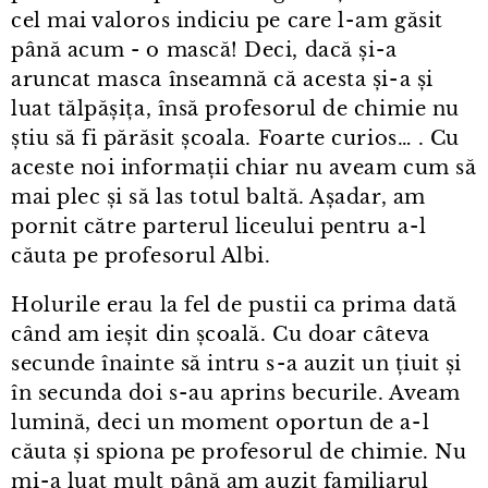
cel mai valoros indiciu pe care l⁠-⁠am găsit
până acum - o mască! Deci, dacă și⁠-⁠a
aruncat masca înseamnă că acesta și⁠-⁠a și
luat tălpășița, însă profesorul de chimie nu
știu să fi părăsit școala. Foarte curios… . Cu
aceste noi informații chiar nu aveam cum să
mai plec și să las totul baltă. Așadar, am
pornit către parterul liceului pentru a⁠-⁠l
căuta pe profesorul Albi.
Holurile erau la fel de pustii ca prima dată
când am ieșit din școală. Cu doar câteva
secunde înainte să intru s⁠-⁠a auzit un țiuit și
în secunda doi s⁠-⁠au aprins becurile. Aveam
lumină, deci un moment oportun de a⁠-⁠l
căuta și spiona pe profesorul de chimie. Nu
mi⁠-⁠a luat mult până am auzit familiarul