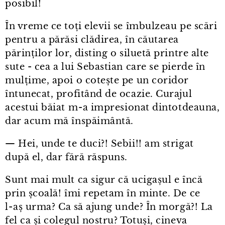
posibil!
În vreme ce toți elevii se îmbulzeau pe scări
pentru a părăsi clădirea, în căutarea
părinților lor, disting o siluetă printre alte
sute - cea a lui Sebastian care se pierde în
mulțime, apoi o cotește pe un coridor
întunecat, profitând de ocazie. Curajul
acestui băiat m⁠-⁠a impresionat dintotdeauna,
dar acum mă înspăimântă.
— Hei, unde te duci?! Sebii!! am strigat
după el, dar fără răspuns.
Sunt mai mult ca sigur că ucigașul e încă
prin școală! îmi repetam în minte. De ce
l⁠-⁠aș urma? Ca să ajung unde? În morgă?! La
fel ca și colegul nostru? Totuși, cineva