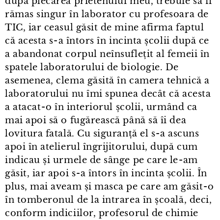
după plecarea prietenului meu, trebuie să fi
rămas singur în laborator cu profesoara de
TIC, iar ceasul găsit de mine afirma faptul
că acesta s⁠-⁠a întors în incinta școlii după ce
a abandonat corpul neînsuflețit al femeii în
spatele laboratorului de biologie. De
asemenea, clema găsită în camera tehnică a
laboratorului nu îmi spunea decât că acesta
a atacat⁠-⁠o în interiorul școlii, urmând ca
mai apoi să o fugărească până să îi dea
lovitura fatală. Cu siguranță el s⁠-⁠a ascuns
apoi în atelierul îngrijitorului, după cum
indicau și urmele de sânge pe care le⁠-⁠am
găsit, iar apoi s⁠-⁠a întors în incinta școlii. În
plus, mai aveam și masca pe care am găsit⁠-⁠o
în tomberonul de la intrarea în școală, deci,
conform indiciilor, profesorul de chimie