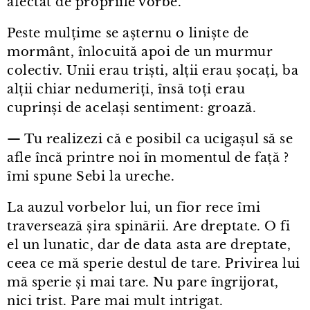
afectat de propriile vorbe.
Peste mulțime se așternu o liniște de
mormânt, înlocuită apoi de un murmur
colectiv. Unii erau triști, alții erau șocați, ba
alții chiar nedumeriți, însă toți erau
cuprinși de același sentiment: groază.
— Tu realizezi că e posibil ca ucigașul să se
afle încă printre noi în momentul de față ?
îmi spune Sebi la ureche.
La auzul vorbelor lui, un fior rece îmi
traversează șira spinării. Are dreptate. O fi
el un lunatic, dar de data asta are dreptate,
ceea ce mă sperie destul de tare. Privirea lui
mă sperie și mai tare. Nu pare îngrijorat,
nici trist. Pare mai mult intrigat.