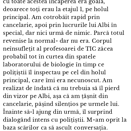
cu toate acestea încăperea era goală,
deoarece toți erau la etajul 1, pe holul
principal. Am cotrobăit rapid prin
cancelarie, apoi prin lucrurile lui Albi în
special, dar nici urmă de nimic. Parcă totul
revenise la normal- dar nu era. Corpul
neînsuflețit al profesoarei de TIC zăcea
probabil tot în curtea din spatele
laboratorului de biologie în timp ce
polițiștii îl inspectau pe cel din holul
principal, care îmi era necunoscut. Am
realizat de îndată că nu trebuia să îl pierd
din vizor pe Albi, așa că am țâșnit din
cancelarie, pășind silențios pe urmele lui.
Înainte să-l ajung din urmă, îl surprind
dialogând intens cu polițiștii. M⁠-⁠am oprit la
baza scărilor ca să ascult conversația.