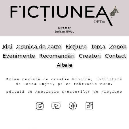
Director
Șerban PAVLU
Idei
Cronica de carte
Ficțiune
Tema
Zenob
Evenimente
Recomandări
Creatori
Contact
Altele
Prima revistă de creație hibridă, înființată
de Doina Ruști, pe 24 februarie 2020.
Editată de Asociația Creatorilor de Ficțiune