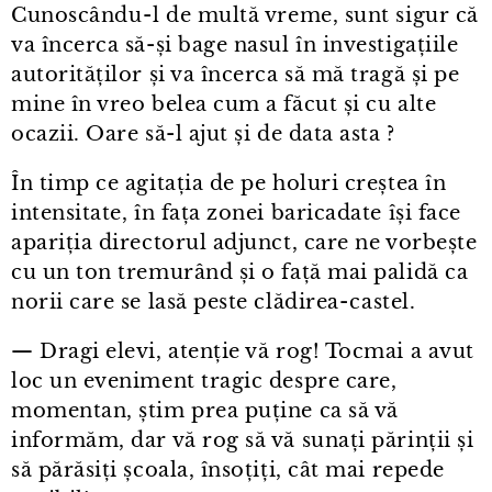
Cunoscându⁠-⁠l de multă vreme, sunt sigur că
va încerca să-și bage nasul în investigațiile
autorităților și va încerca să mă tragă și pe
mine în vreo belea cum a făcut și cu alte
ocazii. Oare să-l ajut și de data asta ?
În timp ce agitația de pe holuri creștea în
intensitate, în fața zonei baricadate își face
apariția directorul adjunct, care ne vorbește
cu un ton tremurând și o față mai palidă ca
norii care se lasă peste clădirea⁠-⁠castel.
— Dragi elevi, atenție vă rog! Tocmai a avut
loc un eveniment tragic despre care,
momentan, știm prea puține ca să vă
informăm, dar vă rog să vă sunați părinții și
să părăsiți școala, însoțiți, cât mai repede