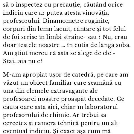
să o inspectez cu precauție, căutând orice
indiciu care ar putea atesta vinovăția
profesorului. Dinamometre ruginite,
corpuri din lemn lăcuit, cântare și tot felul
de foi scrise în limbi străine- sau ? Nu, erau
doar testele noastre … în cutia de lângă sobă.
Am știut mereu că asta se alege de ele -
Stai…aia nu e?
M⁠-⁠am apropiat ușor de catedră, pe care am
văzut un obiect familiar care seamănă cu
una din clemele extravagante ale
profesoarei noastre proaspăt decedate. Ce
căuta oare asta aici, chiar în laboratorul
profesorului de chimie. Ar trebui să
cercetez și camera tehnică pentru un alt
eventual indiciu. Și exact așa cum mă