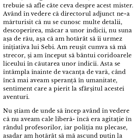
trebuie să afle câte ceva despre acest mister.
Având în vedere că directorul adjunct ne⁠-⁠a
mărturisit că nu se cunosc multe detalii,
descoperirea, măcar a unor indicii, nu suna
așa de rău, așa că am hotărât să îi urmez
inițiativa lui Sebi. Am reușit cumva să mă
strecor, și am început să bântui coridoarele
liceului în căutarea unor indicii. Asta se
întâmpla înainte de vacanța de vară, când
încă mai aveam speranță în umanitate,
sentiment care a pierit la sfârșitul acestei
aventuri.
Nu știam de unde să încep având în vedere
că nu aveam cale liberă- încă era agitație în
rândul profesorilor, iar poliția nu plecase,
așadar am hotărât să mă ascund puțin la