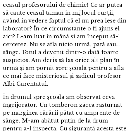
ceasul profesorului de chimie! Ce ar putea
să caute ceasul taman în mijlocul curții,
având în vedere faptul că el nu prea iese din
laborator? În ce circumstanțe o fi ajuns el
aici? L⁠-⁠am luat în mână și am început să-l
cercetez. Nu se afla nicio urmă, pată sau…
sânge. Totul a devenit dintr⁠-⁠o dată foarte
suspicios. Am decis să las orice alt plan în
urmă și am pornit spre școală pentru a afla
ce mai face misteriosul și sadicul profesor
Albi Curentatul.
În drumul spre școală am observat ceva
îngrijorător. Un tomberon zăcea răsturnat
pe marginea cărării pătat cu amprente de
sânge. M⁠-⁠am abătut puțin de la drum
pentru a⁠-⁠l inspecta. Cu siguranță acesta este