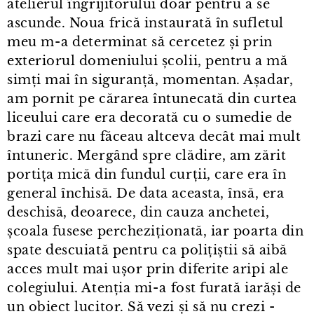
atelierul îngrijitorului doar pentru a se
ascunde. Noua frică instaurată în sufletul
meu m⁠-⁠a determinat să cercetez și prin
exteriorul domeniului școlii, pentru a mă
simți mai în siguranță, momentan. Așadar,
am pornit pe cărarea întunecată din curtea
liceului care era decorată cu o sumedie de
brazi care nu făceau altceva decât mai mult
întuneric. Mergând spre clădire, am zărit
portița mică din fundul curții, care era în
general închisă. De data aceasta, însă, era
deschisă, deoarece, din cauza anchetei,
școala fusese percheziționată, iar poarta din
spate descuiată pentru ca polițiștii să aibă
acces mult mai ușor prin diferite aripi ale
colegiului. Atenția mi⁠-⁠a fost furată iarăși de
un obiect lucitor. Să vezi și să nu crezi -