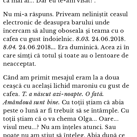
că mai ai... Dar eu te⁠-⁠am visat!".
Nu mi⁠-⁠a răspuns. Priveam neliniștit ceasul
electronic de deasupra barului unde
încercam să alung oboseala și teama cu o
cafea cu gust îndoielnic.
8.03.
24.06.2018.
8.04.
24.06.2018
...
Era duminică. Acea zi în
care simți că totul și toate au o lentoare de
neacceptat.
Când am primit mesajul eram la a doua
ceașcă cu același lichid maroniu cu gust de
cafea.
T. a născut azi⁠-⁠noapte. O fată.
Amândouă sunt bine.
Cu toții știam că abia
peste o lună ar fi trebuit să se întâmple. Cu
toții știam că o va chema Olga... Oare...
visul meu...? Nu am înțeles atunci. Sau
poate nu am știut să înțeleg. Abia după ce