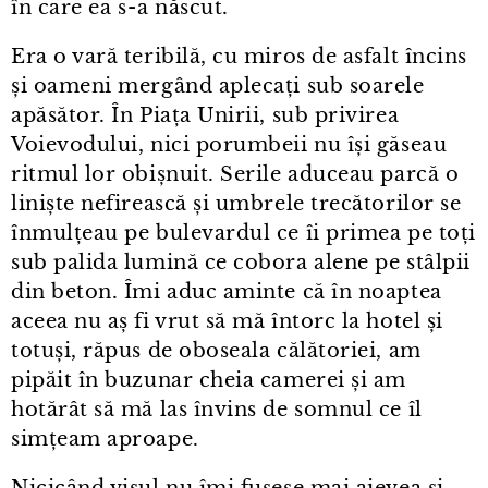
în care ea s⁠-⁠a născut.
Era o vară teribilă, cu miros de asfalt încins
și oameni mergând aplecați sub soarele
apăsător. În Piața Unirii, sub privirea
Voievodului, nici porumbeii nu își găseau
ritmul lor obișnuit. Serile aduceau parcă o
liniște nefirească și umbrele trecătorilor se
înmulțeau pe bulevardul ce îi primea pe toți
sub palida lumină ce cobora alene pe stâlpii
din beton. Îmi aduc aminte că în noaptea
aceea nu aș fi vrut să mă întorc la hotel și
totuși, răpus de oboseala călătoriei, am
pipăit în buzunar cheia camerei și am
hotărât să mă las învins de somnul ce îl
simțeam aproape.
Nicicând visul nu îmi fusese mai aievea și