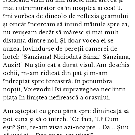
mai cutremurător ca în noaptea aceea! T.
îmi vorbea de dincolo de reflexia geamului
și oricât încercam să întind mâinile spre ea,
nu reușeam decât să măresc și mai mult
distanța dintre noi. Și doar vocea ei se
auzea, lovindu⁠-⁠se de pereții camerei de
hotel: "Sânziana! Niciodată Sânzi! Sânziana,
Auzi?!" Nu știu cât a durat visul. Am deschis
ochii, m⁠-⁠am ridicat din pat și m⁠-⁠am
îndreptat spre fereastră: în penumbra
nopții, Voievodul își supraveghea neclintit
piața în liniștea nefirească a orașului.
Am așteptat cu greu până spre dimineață să
pot suna și să o întreb: "Ce faci, T.? Cum
ești? Știi, te⁠-⁠am visat azi⁠-⁠noapte... Da... Știu