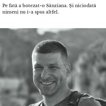
Pe fată a botezat⁠-⁠o Sânziana. Și niciodată
nimeni nu i⁠-⁠a spus altfel.