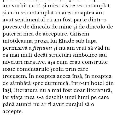
am vorbit cu T. și mi⁠-⁠a zis ce s⁠-⁠a întâmplat
și cum s⁠-⁠a întâmplat în acea noaptea am
avut sentimentul că am fost parte dintr⁠-⁠o
poveste de dincolo de mine și de dincolo de
puterea mea de acceptare. Citisem
întotdeauna proza lui Eliade sub lupa
permisivă a
ficțiunii
și nu am vrut să văd în
ea mai mult decât structuri simbolice sau
niveluri narative, așa cum erau construite
toate comentariile școlii prin care
trecusem. În noaptea aceea însă, în noaptea
de sâmbătă spre duminică, într⁠-⁠un hotel din
Iași, literatura nu a mai fost doar literatură,
iar viața mea s⁠-⁠a deschis unei lumi pe care
până atunci nu ar fi avut curajul să o
accepte.