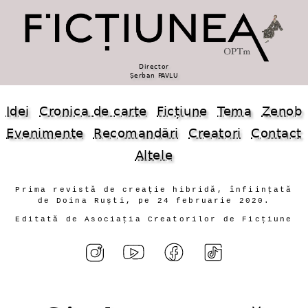
Director
Șerban PAVLU
Idei
Cronica de carte
Ficțiune
Tema
Zenob
Evenimente
Recomandări
Creatori
Contact
Altele
Prima revistă de creație hibridă, înființată
de Doina Ruști, pe 24 februarie 2020.
Editată de Asociația Creatorilor de Ficțiune