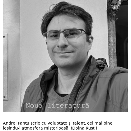
Andrei Panțu scrie cu voluptate și talent, cel mai bine
ieșindu-i atmosfera misterioasă. (Doina Ruști​)